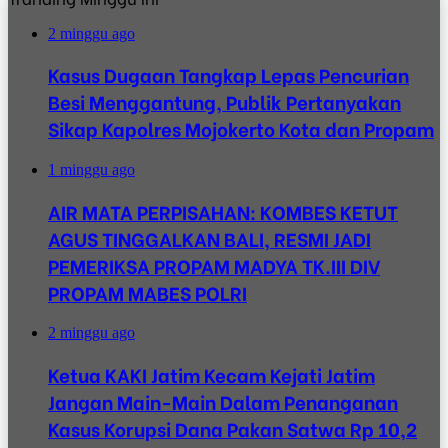
2 minggu ago
Kasus Dugaan Tangkap Lepas Pencurian
Besi Menggantung, Publik Pertanyakan
Sikap Kapolres Mojokerto Kota dan Propam
1 minggu ago
AIR MATA PERPISAHAN: KOMBES KETUT
AGUS TINGGALKAN BALI, RESMI JADI
PEMERIKSA PROPAM MADYA TK.III DIV
PROPAM MABES POLRI
2 minggu ago
Ketua KAKI Jatim Kecam Kejati Jatim
Jangan Main-Main Dalam Penanganan
Kasus Korupsi Dana Pakan Satwa Rp 10,2