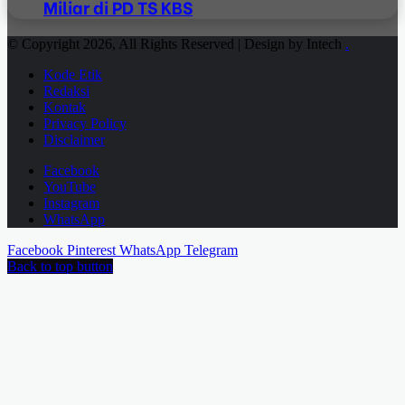
Miliar di PD TS KBS
© Copyright 2026, All Rights Reserved | Design by Intech
.
Kode Etik
Redaksi
Kontak
Privacy Policy
Disclaimer
Facebook
YouTube
Instagram
WhatsApp
Facebook
Pinterest
WhatsApp
Telegram
Back to top button