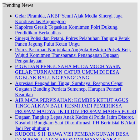
Trending News
Gelar Piramida, AKBP Yenni Ajak Media Sinergi Jaga
Kondusivitas Bojonegoro
Kapolres Gresik Tegaskan Komitmen Polri Dukung
Pendidikan Berkualitas
Sinergi Polisi dan Petani, Polres Pelabuhan Tanjung Perak
Panen Jagung Pulut Ketan Ungu
Polres Pasuruan Nonjobkan Anggota Reskrim Polsek Beji,
Wujud Komitmen Transparansi Penanganan Dugaan
Penganiayaan
PJGB DAN PENGUSAHA MUDA MOCH YASIN
GELAR TURNAMEN CATUR UMUM DI DESA
NGBLAK BALUNG PANGGANG
Apresiasi Pengadilan Tinggi Surabaya: Respons Cepat
Gugatan Banding Perdata Sumenep, Harapan Pencari
Keadilan
AIR MATA PERPISAHAN: KOMBES KETUT AGUS
TINGGALKAN BALI, RESMI JADI PEMERIKSA
PROPAM MADYA TK.III DIV PROPAM MABES POLRI
Dugaan Tangkap Lepas Anak Kades di Polda Jatim Disorot,
Kasubdit Bungkam Saat Dikonfirmasi, PH Berinisial B Akui
Jadi Penghubung
KUDORI, S.H. BAWA VISI PEMBANGUNAN DESA
DAN PENGUATAN EKONOMI MASYARAKAT