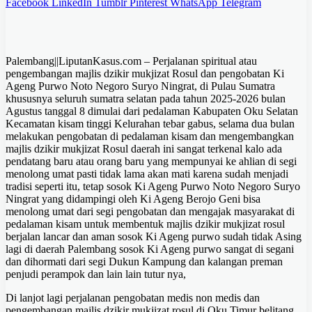
Facebook
LinkedIn
Tumblr
Pinterest
WhatsApp
Telegram
Palembang||LiputanKasus.com – Perjalanan spiritual atau
pengembangan majlis dzikir mukjizat Rosul dan pengobatan Ki
Ageng Purwo Noto Negoro Suryo Ningrat, di Pulau Sumatra
khususnya seluruh sumatra selatan pada tahun 2025-2026 bulan
Agustus tanggal 8 dimulai dari pedalaman Kabupaten Oku Selatan
Kecamatan kisam tinggi Kelurahan tebar gabus, selama dua bulan
melakukan pengobatan di pedalaman kisam dan mengembangkan
majlis dzikir mukjizat Rosul daerah ini sangat terkenal kalo ada
pendatang baru atau orang baru yang mempunyai ke ahlian di segi
menolong umat pasti tidak lama akan mati karena sudah menjadi
tradisi seperti itu, tetap sosok Ki Ageng Purwo Noto Negoro Suryo
Ningrat yang didampingi oleh Ki Ageng Berojo Geni bisa
menolong umat dari segi pengobatan dan mengajak masyarakat di
pedalaman kisam untuk membentuk majlis dzikir mukjizat rosul
berjalan lancar dan aman sosok Ki Ageng purwo sudah tidak Asing
lagi di daerah Palembang sosok Ki Ageng purwo sangat di segani
dan dihormati dari segi Dukun Kampung dan kalangan preman
penjudi perampok dan lain lain tutur nya,
Di lanjot lagi perjalanan pengobatan medis non medis dan
pengembangan majlis dzikir mukjizat rosul di Oku Timur belitang