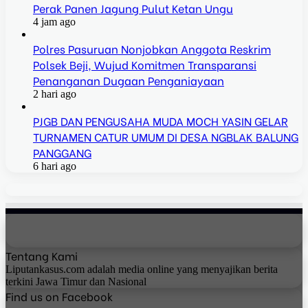
Perak Panen Jagung Pulut Ketan Ungu
4 jam ago
Polres Pasuruan Nonjobkan Anggota Reskrim
Polsek Beji, Wujud Komitmen Transparansi
Penanganan Dugaan Penganiayaan
2 hari ago
PJGB DAN PENGUSAHA MUDA MOCH YASIN GELAR
TURNAMEN CATUR UMUM DI DESA NGBLAK BALUNG
PANGGANG
6 hari ago
Tentang Kami
Liputankasus.com adalah media online yang menyajikan berita
terkini Jawa Timur dan Nasional
Find us on Facebook