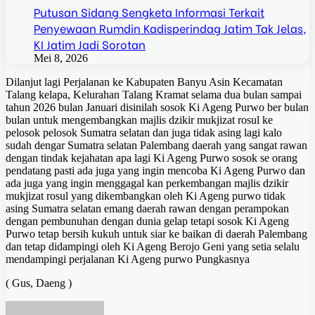
Putusan Sidang Sengketa Informasi Terkait
Penyewaan Rumdin Kadisperindag Jatim Tak Jelas,
KI Jatim Jadi Sorotan
Mei 8, 2026
Dilanjut lagi Perjalanan ke Kabupaten Banyu Asin Kecamatan
Talang kelapa, Kelurahan Talang Kramat selama dua bulan sampai
tahun 2026 bulan Januari disinilah sosok Ki Ageng Purwo ber bulan
bulan untuk mengembangkan majlis dzikir mukjizat rosul ke
pelosok pelosok Sumatra selatan dan juga tidak asing lagi kalo
sudah dengar Sumatra selatan Palembang daerah yang sangat rawan
dengan tindak kejahatan apa lagi Ki Ageng Purwo sosok se orang
pendatang pasti ada juga yang ingin mencoba Ki Ageng Purwo dan
ada juga yang ingin menggagal kan perkembangan majlis dzikir
mukjizat rosul yang dikembangkan oleh Ki Ageng purwo tidak
asing Sumatra selatan emang daerah rawan dengan perampokan
dengan pembunuhan dengan dunia gelap tetapi sosok Ki Ageng
Purwo tetap bersih kukuh untuk siar ke baikan di daerah Palembang
dan tetap didampingi oleh Ki Ageng Berojo Geni yang setia selalu
mendampingi perjalanan Ki Ageng purwo Pungkasnya
( Gus, Daeng )