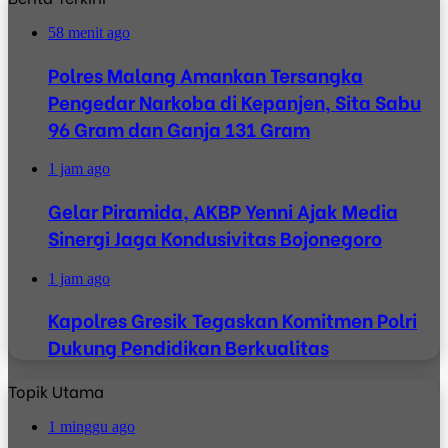
58 menit ago
Polres Malang Amankan Tersangka
Pengedar Narkoba di Kepanjen, Sita Sabu
96 Gram dan Ganja 131 Gram
1 jam ago
Gelar Piramida, AKBP Yenni Ajak Media
Sinergi Jaga Kondusivitas Bojonegoro
1 jam ago
Kapolres Gresik Tegaskan Komitmen Polri
Dukung Pendidikan Berkualitas
Topik Utama
1 minggu ago