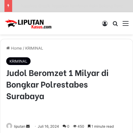
Sinergi Polisi dan Petani, Polres Pelabuhan Tanjung Perak Panen Jagung Pulut Ketan Ungu
Log In
Pencar
M
Home
/
KRIMINAL
KRIMINAL
Judol Beromzet 1 Milyar di
Bongkar Polrestabes
Surabaya
liputan
S
Juli 16, 2024
0
450
1 minute read