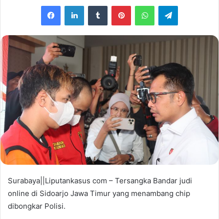
e
Facebook
LinkedIn
Tumblr
Pinterest
WhatsApp
Telegram
n
d
a
n
e
m
a
i
l
Surabaya||Liputankasus com – Tersangka Bandar judi
online di Sidoarjo Jawa Timur yang menambang chip
dibongkar Polisi.