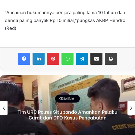
“Ancaman hukumannya penjara paling lama 10 tahun dan
denda paling banyak Rp 10 miliar,”pungkas AKBP Hendro.
(Red)
Facebook
LinkedIn
Pinterest
WhatsApp
Telegram
Share via Email
Print
KRIMINAL
Tim URC Polres Situbondo Amankan Pelaku
Curat dan DPO Kasus Pencabulan