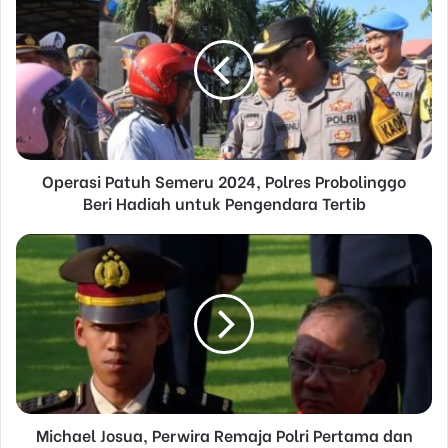
r
E
m
a
i
l
a
d
d
Operasi Patuh Semeru 2024, Polres Probolinggo
r
Beri Hadiah untuk Pengendara Tertib
e
s
s
Michael Josua, Perwira Remaja Polri Pertama dan