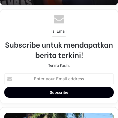
Isi Email
Subscribe untuk mendapatkan
berita terkini!
Terima Kasih.
E
n
t
e
r
y
o
u