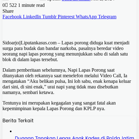
0
522
1 minute read
Share
Facebook
LinkedIn
Tumblr
Pinterest
WhatsApp
Telegram
Sidoarjo||Liputankasus.com – Lapas porong diduga kuat menjadi
surga para budak dan bandar narkoba, pasalnya beredar video
seorang napi lapas porong yang menunjukkan sabu di salah satu
blok di dalam lapas tersebut.
Dalam pemberitaan sebelumnya, Napi Lapas Porong saat
ditanyakan oleh rekannya saat menelefon melalui Video Call, Ia
mengatakan “Aku belikan pulsa, Ini loh sabu, enak kenapa keluar
dari sini, di sini enak,” urai napi yang tidak mau disebutkan
namanya, sembari ketawa.
Tentunya ini merupakan kegagalan yang sangat fatal akan
kepemimpinan kepala Lapas Porong dan KPLP nya.
Berita Terkait
Dugaan Tangkap Lepas Anak Kades di Polda Jatim