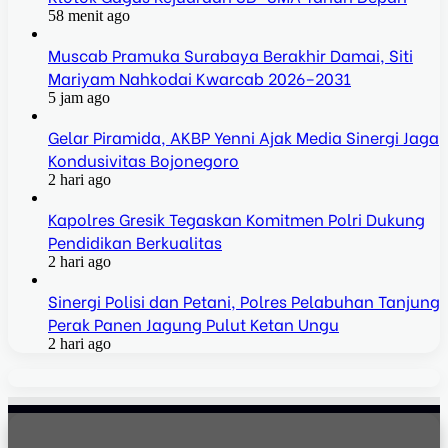
58 menit ago
Muscab Pramuka Surabaya Berakhir Damai, Siti
Mariyam Nahkodai Kwarcab 2026–2031
5 jam ago
Gelar Piramida, AKBP Yenni Ajak Media Sinergi Jaga
Kondusivitas Bojonegoro
2 hari ago
Kapolres Gresik Tegaskan Komitmen Polri Dukung
Pendidikan Berkualitas
2 hari ago
Sinergi Polisi dan Petani, Polres Pelabuhan Tanjung
Perak Panen Jagung Pulut Ketan Ungu
2 hari ago