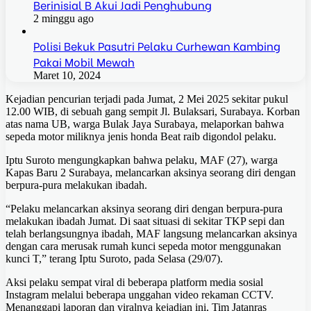
Berinisial B Akui Jadi Penghubung
2 minggu ago
Polisi Bekuk Pasutri Pelaku Curhewan Kambing
Pakai Mobil Mewah
Maret 10, 2024
Kejadian pencurian terjadi pada Jumat, 2 Mei 2025 sekitar pukul
12.00 WIB, di sebuah gang sempit Jl. Bulaksari, Surabaya. Korban
atas nama UB, warga Bulak Jaya Surabaya, melaporkan bahwa
sepeda motor miliknya jenis honda Beat raib digondol pelaku.
Iptu Suroto mengungkapkan bahwa pelaku, MAF (27), warga
Kapas Baru 2 Surabaya, melancarkan aksinya seorang diri dengan
berpura-pura melakukan ibadah.
“Pelaku melancarkan aksinya seorang diri dengan berpura-pura
melakukan ibadah Jumat. Di saat situasi di sekitar TKP sepi dan
telah berlangsungnya ibadah, MAF langsung melancarkan aksinya
dengan cara merusak rumah kunci sepeda motor menggunakan
kunci T,” terang Iptu Suroto, pada Selasa (29/07).
Aksi pelaku sempat viral di beberapa platform media sosial
Instagram melalui beberapa unggahan video rekaman CCTV.
Menanggapi laporan dan viralnya kejadian ini, Tim Jatanras