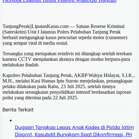
Facebook
LinkedIn
Tumblr
Pinterest
WhatsApp
Telegram
TanjungPerak||LiputanKasus.com — Satuan Reserse Kriminal
(Satreskrim) Unit I Jatanras Polres Pelabuhan Tanjung Perak
berhasil mengungkap kasus pencurian sepeda motor (curanmor)
yang sempat viral di media sosial.
Tersangka yang merupakan residivis ini ditangkap setelah terekam
kamera CCTV menjalankan aksinya dengan modus berpura-pura
melakukan ibadah.
Kapolres Pelabuhan Tanjung Perak, AKBP Wahyu Hidayat, S.I.K.,
M.H., melalui Kasi Humas Iptu Suroto menjelaskan, penangkapan
pelaku dilakukan pada Rabu, 23 Juli 2025, setelah timnya
melakukan serangkaian penyelidikan intensif berdasarkan laporan
polisi yang diterima pada 22 Juli 2025.
Berita Terkait
Dugaan Tangkap Lepas Anak Kades di Polda Jatim
Disorot, Kasubdit Bungkam Saat Dikonfirmasi, PH