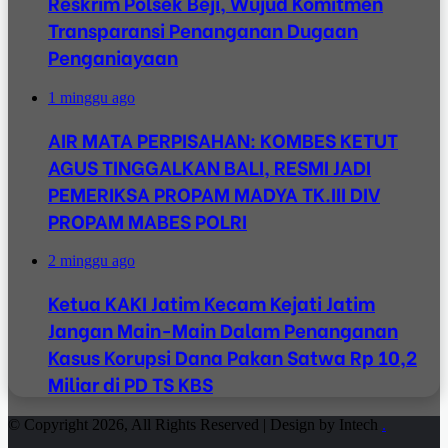
Reskrim Polsek Beji, Wujud Komitmen
Transparansi Penanganan Dugaan
Penganiayaan
1 minggu ago
AIR MATA PERPISAHAN: KOMBES KETUT
AGUS TINGGALKAN BALI, RESMI JADI
PEMERIKSA PROPAM MADYA TK.III DIV
PROPAM MABES POLRI
2 minggu ago
Ketua KAKI Jatim Kecam Kejati Jatim
Jangan Main-Main Dalam Penanganan
Kasus Korupsi Dana Pakan Satwa Rp 10,2
Miliar di PD TS KBS
© Copyright 2026, All Rights Reserved | Design by Intech
.