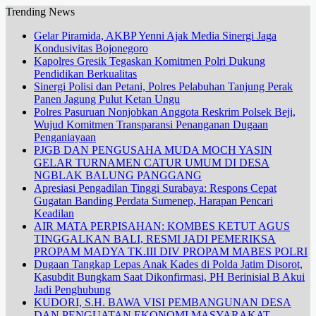
Trending News
Gelar Piramida, AKBP Yenni Ajak Media Sinergi Jaga
Kondusivitas Bojonegoro
Kapolres Gresik Tegaskan Komitmen Polri Dukung
Pendidikan Berkualitas
Sinergi Polisi dan Petani, Polres Pelabuhan Tanjung Perak
Panen Jagung Pulut Ketan Ungu
Polres Pasuruan Nonjobkan Anggota Reskrim Polsek Beji,
Wujud Komitmen Transparansi Penanganan Dugaan
Penganiayaan
PJGB DAN PENGUSAHA MUDA MOCH YASIN
GELAR TURNAMEN CATUR UMUM DI DESA
NGBLAK BALUNG PANGGANG
Apresiasi Pengadilan Tinggi Surabaya: Respons Cepat
Gugatan Banding Perdata Sumenep, Harapan Pencari
Keadilan
AIR MATA PERPISAHAN: KOMBES KETUT AGUS
TINGGALKAN BALI, RESMI JADI PEMERIKSA
PROPAM MADYA TK.III DIV PROPAM MABES POLRI
Dugaan Tangkap Lepas Anak Kades di Polda Jatim Disorot,
Kasubdit Bungkam Saat Dikonfirmasi, PH Berinisial B Akui
Jadi Penghubung
KUDORI, S.H. BAWA VISI PEMBANGUNAN DESA
DAN PENGUATAN EKONOMI MASYARAKAT