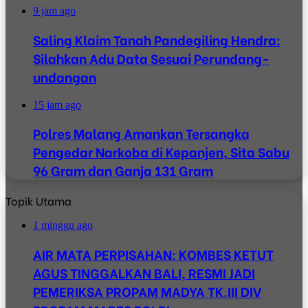
9 jam ago
Saling Klaim Tanah Pandegiling Hendra:
Silahkan Adu Data Sesuai Perundang-
undangan
15 jam ago
Polres Malang Amankan Tersangka
Pengedar Narkoba di Kepanjen, Sita Sabu
96 Gram dan Ganja 131 Gram
Topik Utama
1 minggu ago
AIR MATA PERPISAHAN: KOMBES KETUT
AGUS TINGGALKAN BALI, RESMI JADI
PEMERIKSA PROPAM MADYA TK.III DIV