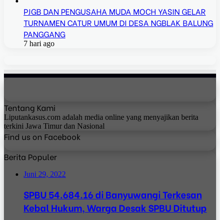
PJGB DAN PENGUSAHA MUDA MOCH YASIN GELAR
TURNAMEN CATUR UMUM DI DESA NGBLAK BALUNG
PANGGANG
7 hari ago
Tentang Kami
Liputankasus.com adalah media online yang menyajikan berita
terkini Jawa Timur dan Nasional
Find us on Facebook
Berita Populer
Juni 29, 2022
SPBU 54.684.16 di Banyuwangi Terkesan
Kebal Hukum, Warga Desak SPBU Ditutup