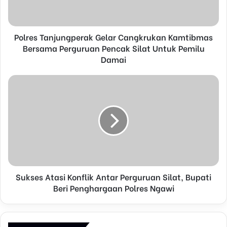
l
a
d
d
Polres Tanjungperak Gelar Cangkrukan Kamtibmas
r
Bersama Perguruan Pencak Silat Untuk Pemilu
e
Damai
s
s
Sukses Atasi Konflik Antar Perguruan Silat, Bupati
Beri Penghargaan Polres Ngawi