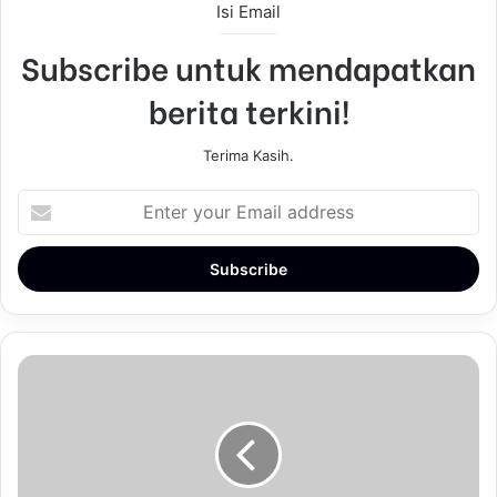
Isi Email
Subscribe untuk mendapatkan
berita terkini!
Terima Kasih.
E
n
t
e
r
y
o
u
r
E
m
a
i