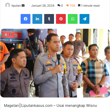
liputan
S
Januari 26, 2024
0
706
1 minute read
e
Facebook
LinkedIn
Tumblr
Pinterest
WhatsApp
Telegram
n
d
a
n
e
m
a
i
l
Magetan||Liputankasus.com – Usai menangkap Wisnu