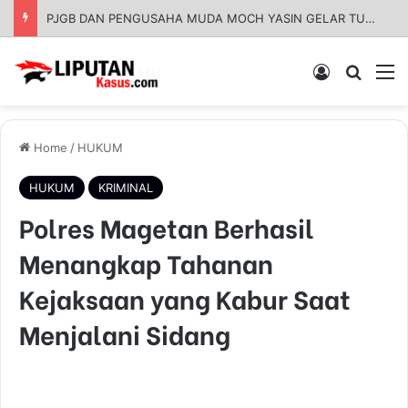
Apresiasi Pengadilan Tinggi Surabaya: Respons Cepat Gugatan Banding Perdata Sumenep, Harapan Pencari Keadilan
Log In
Pencar
M
Home
/
HUKUM
HUKUM
KRIMINAL
Polres Magetan Berhasil
Menangkap Tahanan
Kejaksaan yang Kabur Saat
Menjalani Sidang