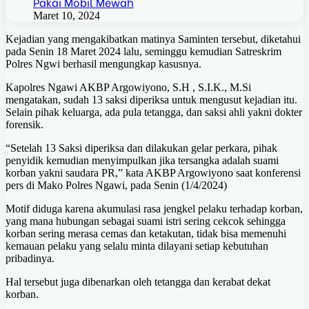
Pakai Mobil Mewah
Maret 10, 2024
Kejadian yang mengakibatkan matinya Saminten tersebut, diketahui
pada Senin 18 Maret 2024 lalu, seminggu kemudian Satreskrim
Polres Ngwi berhasil mengungkap kasusnya.
Kapolres Ngawi AKBP Argowiyono, S.H , S.I.K., M.Si
mengatakan, sudah 13 saksi diperiksa untuk mengusut kejadian itu.
Selain pihak keluarga, ada pula tetangga, dan saksi ahli yakni dokter
forensik.
“Setelah 13 Saksi diperiksa dan dilakukan gelar perkara, pihak
penyidik kemudian menyimpulkan jika tersangka adalah suami
korban yakni saudara PR,” kata AKBP Argowiyono saat konferensi
pers di Mako Polres Ngawi, pada Senin (1/4/2024)
Motif diduga karena akumulasi rasa jengkel pelaku terhadap korban,
yang mana hubungan sebagai suami istri sering cekcok sehingga
korban sering merasa cemas dan ketakutan, tidak bisa memenuhi
kemauan pelaku yang selalu minta dilayani setiap kebutuhan
pribadinya.
Hal tersebut juga dibenarkan oleh tetangga dan kerabat dekat
korban.