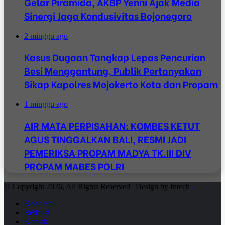
Gelar Piramida, AKBP Yenni Ajak Media
Sinergi Jaga Kondusivitas Bojonegoro
2 minggu ago
Kasus Dugaan Tangkap Lepas Pencurian
Besi Menggantung, Publik Pertanyakan
Sikap Kapolres Mojokerto Kota dan Propam
1 minggu ago
AIR MATA PERPISAHAN: KOMBES KETUT
AGUS TINGGALKAN BALI, RESMI JADI
PEMERIKSA PROPAM MADYA TK.III DIV
PROPAM MABES POLRI
© Copyright 2026, All Rights Reserved | Design by Intech
.
Kode Etik
Redaksi
Kontak