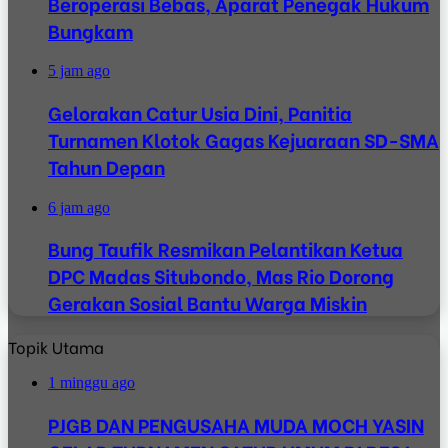
Beroperasi Bebas, Aparat Penegak Hukum
Bungkam
5 jam ago
Gelorakan Catur Usia Dini, Panitia
Turnamen Klotok Gagas Kejuaraan SD-SMA
Tahun Depan
6 jam ago
Bung Taufik Resmikan Pelantikan Ketua
DPC Madas Situbondo, Mas Rio Dorong
Gerakan Sosial Bantu Warga Miskin
Topik Utama
1 minggu ago
PJGB DAN PENGUSAHA MUDA MOCH YASIN