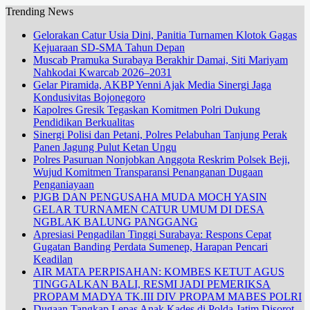
Trending News
Gelorakan Catur Usia Dini, Panitia Turnamen Klotok Gagas
Kejuaraan SD-SMA Tahun Depan
Muscab Pramuka Surabaya Berakhir Damai, Siti Mariyam
Nahkodai Kwarcab 2026–2031
Gelar Piramida, AKBP Yenni Ajak Media Sinergi Jaga
Kondusivitas Bojonegoro
Kapolres Gresik Tegaskan Komitmen Polri Dukung
Pendidikan Berkualitas
Sinergi Polisi dan Petani, Polres Pelabuhan Tanjung Perak
Panen Jagung Pulut Ketan Ungu
Polres Pasuruan Nonjobkan Anggota Reskrim Polsek Beji,
Wujud Komitmen Transparansi Penanganan Dugaan
Penganiayaan
PJGB DAN PENGUSAHA MUDA MOCH YASIN
GELAR TURNAMEN CATUR UMUM DI DESA
NGBLAK BALUNG PANGGANG
Apresiasi Pengadilan Tinggi Surabaya: Respons Cepat
Gugatan Banding Perdata Sumenep, Harapan Pencari
Keadilan
AIR MATA PERPISAHAN: KOMBES KETUT AGUS
TINGGALKAN BALI, RESMI JADI PEMERIKSA
PROPAM MADYA TK.III DIV PROPAM MABES POLRI
Dugaan Tangkap Lepas Anak Kades di Polda Jatim Disorot,