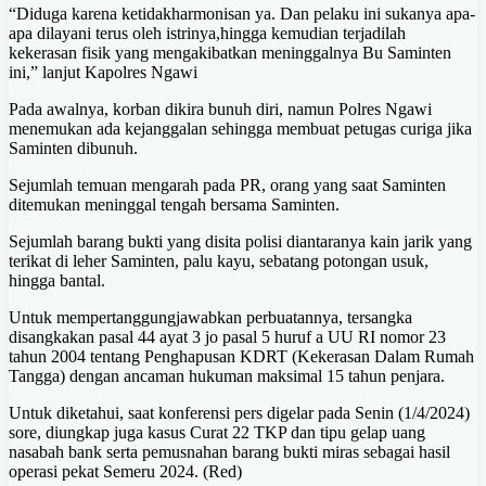
“Diduga karena ketidakharmonisan ya. Dan pelaku ini sukanya apa-
apa dilayani terus oleh istrinya,hingga kemudian terjadilah
kekerasan fisik yang mengakibatkan meninggalnya Bu Saminten
ini,” lanjut Kapolres Ngawi
Pada awalnya, korban dikira bunuh diri, namun Polres Ngawi
menemukan ada kejanggalan sehingga membuat petugas curiga jika
Saminten dibunuh.
Sejumlah temuan mengarah pada PR, orang yang saat Saminten
ditemukan meninggal tengah bersama Saminten.
Sejumlah barang bukti yang disita polisi diantaranya kain jarik yang
terikat di leher Saminten, palu kayu, sebatang potongan usuk,
hingga bantal.
Untuk mempertanggungjawabkan perbuatannya, tersangka
disangkakan pasal 44 ayat 3 jo pasal 5 huruf a UU RI nomor 23
tahun 2004 tentang Penghapusan KDRT (Kekerasan Dalam Rumah
Tangga) dengan ancaman hukuman maksimal 15 tahun penjara.
Untuk diketahui, saat konferensi pers digelar pada Senin (1/4/2024)
sore, diungkap juga kasus Curat 22 TKP dan tipu gelap uang
nasabah bank serta pemusnahan barang bukti miras sebagai hasil
operasi pekat Semeru 2024. (Red)