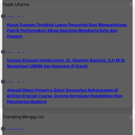
Topik Utama
1 minggu ago
Kasus Dugaan Tangkap Lepas Pencurian Besi Menggantung,
Publik Pertanyakan Sikap Kapolres Mojokerto Kota dan
Propam
2 minggu ago
Dorong Ekonomi Kerakyatan, Dr. Khodrat Sunyoto .S.H.M.SI.
Sosialisasi UMKM dan Koperasi di Gresik
2 minggu ago
Ahmad Dhani Prasetyo Gelar Sarasehan Kebangsaan di
Brillian English Course, Dorong Kemajuan Pendidikan Dan
Pelestarian Budaya
Tranding Minggu Ini
Maret 1, 2025