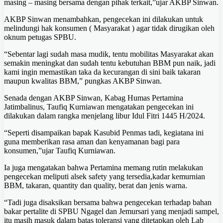
masing – masing bersama dengan pihak terkait,”ujar AKBP Sinwan.
AKBP Sinwan menambahkan, pengecekan ini dilakukan untuk
melindungi hak konsumen ( Masyarakat ) agar tidak dirugikan oleh
oknum petugas SPBU.
“Sebentar lagi sudah masa mudik, tentu mobilitas Masyarakat akan
semakin meningkat dan sudah tentu kebutuhan BBM pun naik, jadi
kami ingin memastikan taka da kecurangan di sini baik takaran
maupun kwalitas BBM,” pungkas AKBP Sinwan.
Senada dengan AKBP Sinwan, Kabag Humas Pertamina
Jatimbalinus, Taufiq Kurniawan mengatakan pengecekan ini
dilakukan dalam rangka menjelang libur Idul Fitri 1445 H/2024.
“Seperti disampaikan bapak Kasubid Penmas tadi, kegiatana ini
guna memberikan rasa aman dan kenyamanan bagi para
konsumen,”ujar Taufiq Kurniawan.
Ia juga mengatakan bahwa Pertamina memang rutin melakukan
pengecekan meliputi alsek safety yang tersedia,kadar kemurnian
BBM, takaran, quantity dan quality, berat dan jenis warna.
“Tadi juga disaksikan bersama bahwa pengecekan terhadap bahan
bakar pertalite di SPBU Ngagel dan Jemursari yang menjadi sampel,
itu masih masuk dalam batas toleransi yang ditetapkan oleh Lab