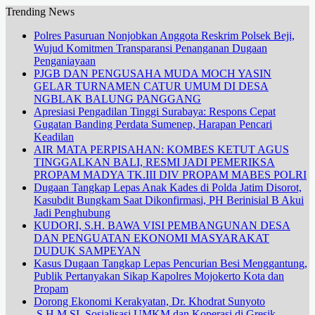
Trending News
Polres Pasuruan Nonjobkan Anggota Reskrim Polsek Beji,
Wujud Komitmen Transparansi Penanganan Dugaan
Penganiayaan
PJGB DAN PENGUSAHA MUDA MOCH YASIN
GELAR TURNAMEN CATUR UMUM DI DESA
NGBLAK BALUNG PANGGANG
Apresiasi Pengadilan Tinggi Surabaya: Respons Cepat
Gugatan Banding Perdata Sumenep, Harapan Pencari
Keadilan
AIR MATA PERPISAHAN: KOMBES KETUT AGUS
TINGGALKAN BALI, RESMI JADI PEMERIKSA
PROPAM MADYA TK.III DIV PROPAM MABES POLRI
Dugaan Tangkap Lepas Anak Kades di Polda Jatim Disorot,
Kasubdit Bungkam Saat Dikonfirmasi, PH Berinisial B Akui
Jadi Penghubung
KUDORI, S.H. BAWA VISI PEMBANGUNAN DESA
DAN PENGUATAN EKONOMI MASYARAKAT
DUDUK SAMPEYAN
Kasus Dugaan Tangkap Lepas Pencurian Besi Menggantung,
Publik Pertanyakan Sikap Kapolres Mojokerto Kota dan
Propam
Dorong Ekonomi Kerakyatan, Dr. Khodrat Sunyoto
.S.H.M.SI. Sosialisasi UMKM dan Koperasi di Gresik