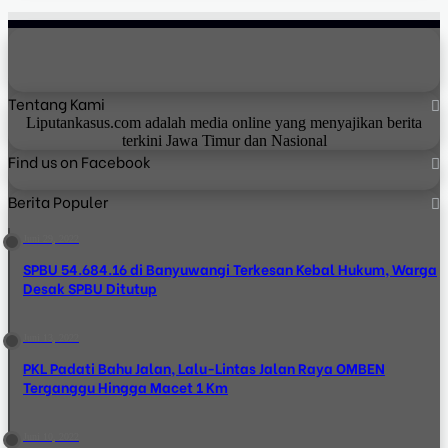
Tentang Kami
Liputankasus.com adalah media online yang menyajikan berita
terkini Jawa Timur dan Nasional
Find us on Facebook
Berita Populer
Juni 29, 2022
SPBU 54.684.16 di Banyuwangi Terkesan Kebal Hukum, Warga
Desak SPBU Ditutup
Juni 13, 2022
PKL Padati Bahu Jalan, Lalu-Lintas Jalan Raya OMBEN
Terganggu Hingga Macet 1 Km
Juni 10, 2022