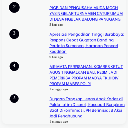
PJGB DAN PENGUSAHA MUDA MOCH
YASIN GELAR TURNAMEN CATUR UMUM
DI DESA NGBLAK BALUNG PANGGANG
5 hari ago
Apresiasi Pengadilan Tinggi Surabaya:
Respons Cepat Gugatan Banding
Perdata Sumenep, Harapan Pencari
Keadilan
6 hari ago
AIR MATA PERPISAHAN: KOMBES KETUT
AGUS TINGGALKAN BALI, RESMI JADI
PEMERIKSA PROPAM MADYA TK.III DIV
PROPAM MABES POLRI
1 minggu ago
Dugaan Tangkap Lepas Anak Kades di
Polda Jatim Disorot, Kasubdit Bungkam
Saat Dikonfirmasi, PH Berinisial B Akui
Jadi Penghubung
1 minggu ago