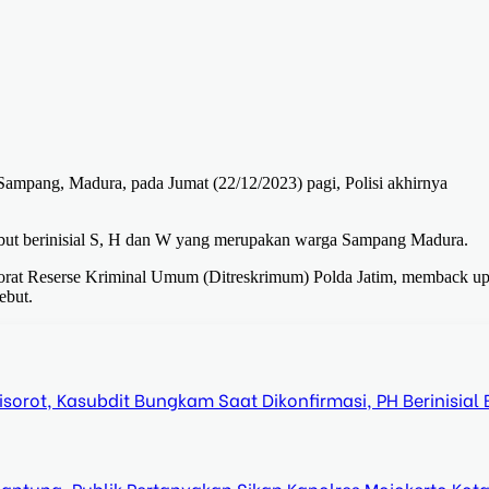
Sampang, Madura, pada Jumat (22/12/2023) pagi, Polisi akhirnya
rsebut berinisial S, H dan W yang merupakan warga Sampang Madura.
orat Reserse Kriminal Umum (Ditreskrimum) Polda Jatim, memback u
ebut.
orot, Kasubdit Bungkam Saat Dikonfirmasi, PH Berinisial 
ntung, Publik Pertanyakan Sikap Kapolres Mojokerto Kot