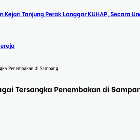
n Kejari Tanjung Perak Langgar KUHAP, Secara 
ereja
angka Penembakan di Sampang
bagai Tersangka Penembakan di Sampa