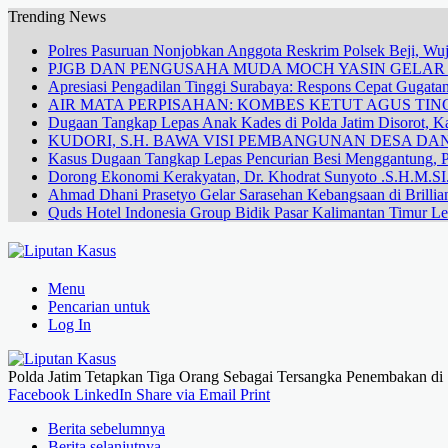
Trending News
Polres Pasuruan Nonjobkan Anggota Reskrim Polsek Beji, W
PJGB DAN PENGUSAHA MUDA MOCH YASIN GELA
Apresiasi Pengadilan Tinggi Surabaya: Respons Cepat Gugata
AIR MATA PERPISAHAN: KOMBES KETUT AGUS TING
Dugaan Tangkap Lepas Anak Kades di Polda Jatim Disorot, Ka
KUDORI, S.H. BAWA VISI PEMBANGUNAN DESA 
Kasus Dugaan Tangkap Lepas Pencurian Besi Menggantung, P
Dorong Ekonomi Kerakyatan, Dr. Khodrat Sunyoto .S.H.M.SI.
Ahmad Dhani Prasetyo Gelar Sarasehan Kebangsaan di Brillia
Quds Hotel Indonesia Group Bidik Pasar Kalimantan Timur Le
Menu
Pencarian untuk
Log In
Polda Jatim Tetapkan Tiga Orang Sebagai Tersangka Penembakan d
Facebook
LinkedIn
Share via Email
Print
Berita sebelumnya
Berita selanjutnya