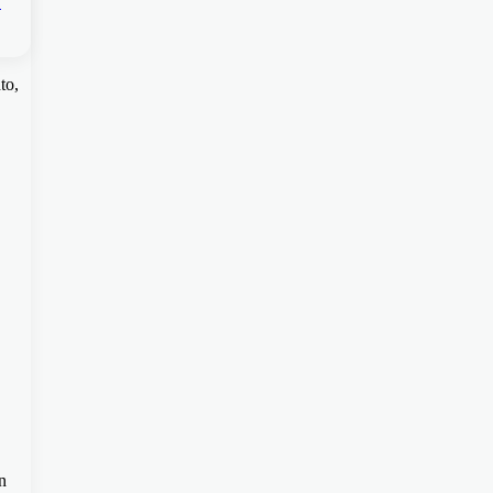
to,
n