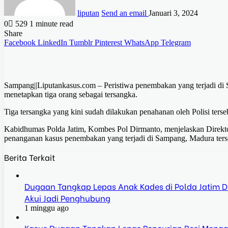
liputan
Send an email
Januari 3, 2024
0
529
1 minute read
Share
Facebook
LinkedIn
Tumblr
Pinterest
WhatsApp
Telegram
Sampang||Liputankasus.com – Peristiwa penembakan yang terjadi di 
menetapkan tiga orang sebagai tersangka.
Tiga tersangka yang kini sudah dilakukan penahanan oleh Polisi te
Kabidhumas Polda Jatim, Kombes Pol Dirmanto, menjelaskan Direkt
penanganan kasus penembakan yang terjadi di Sampang, Madura ters
Berita Terkait
Dugaan Tangkap Lepas Anak Kades di Polda Jatim Dis
Akui Jadi Penghubung
1 minggu ago
Kasus Dugaan Tangkap Lepas Pencurian Besi Mengga