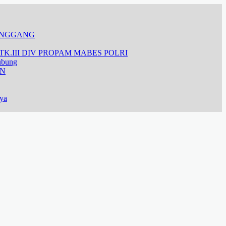
ANGGANG
K.III DIV PROPAM MABES POLRI
ubung
AN
aya