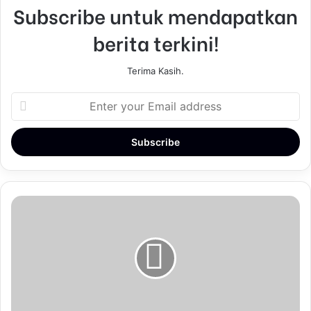
Subscribe untuk mendapatkan
berita terkini!
Terima Kasih.
E
n
t
e
r
y
o
u
r
E
m
a
i
l
a