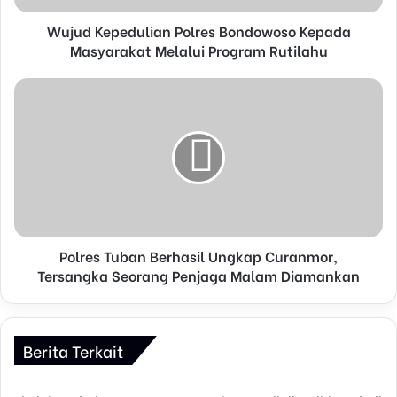
d
d
Wujud Kepedulian Polres Bondowoso Kepada
r
Masyarakat Melalui Program Rutilahu
e
s
s
Polres Tuban Berhasil Ungkap Curanmor,
Tersangka Seorang Penjaga Malam Diamankan
Berita Terkait