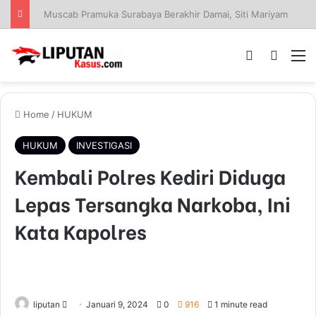
Muscab Pramuka Surabaya Berakhir Damai, Siti Mariyam Nahkodai Kwarcab 2026–2031
Log In
Pencar
M
Home
/
HUKUM
HUKUM
INVESTIGASI
Kembali Polres Kediri Diduga
Lepas Tersangka Narkoba, Ini
Kata Kapolres
liputan
S
Januari 9, 2024
0
916
1 minute read