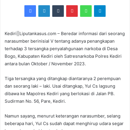
e
Facebook
LinkedIn
Tumblr
Pinterest
WhatsApp
Telegram
n
d
a
n
Kediri||Liputankasus.com – Beredar informasi dari seorang
e
narasumber berinisial V tentang adanya penangkapan
m
terhadap 3 tersangka penyalahgunaan narkoba di Desa
a
Bogo, Kabupaten Kediri oleh Satresnarkoba Polres Kediri
i
antara bulan Oktober / November 2023.
l
Tiga tersangka yang ditangkap diantaranya 2 perempuan
dan seorang laki – laki. Usai ditangkap, Yul Cs lagsung
dibawa ke Mapolres Kediri yang berlokasi di Jalan PB.
Sudirman No. 56, Pare, Kediri.
Namun sayang, menurut keterangan narasumber, selang
beberapa hari, Yul Cs sudah dapat menghirup udara segar