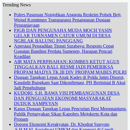
Trending News
Polres Pasuruan Nonjobkan Anggota Reskrim Polsek Beji,
Wujud Komitmen Transparansi Penanganan Dugaan
Penganiayaan
PJGB DAN PENGUSAHA MUDA MOCH YASIN
GELAR TURNAMEN CATUR UMUM DI DESA
NGBLAK BALUNG PANGGANG
Apresiasi Pengadilan Tinggi Surabaya: Respons Cepat
Gugatan Banding Perdata Sumenep, Harapan Pencari
Keadilan
AIR MATA PERPISAHAN: KOMBES KETUT AGUS
TINGGALKAN BALI, RESMI JADI PEMERIKSA
PROPAM MADYA TK.III DIV PROPAM MABES POLRI
Dugaan Tangkap Lepas Anak Kades di Polda Jatim Disorot,
Kasubdit Bungkam Saat Dikonfirmasi, PH Berinisial B Akui
Jadi Penghubung
KUDORI, S.H. BAWA VISI PEMBANGUNAN DESA
DAN PENGUATAN EKONOMI MASYARAKAT
DUDUK SAMPEYAN
Kasus Dugaan Tangkap Lepas Pencurian Besi Menggantung,
Publik Pertanyakan Sikap Kapolres Mojokerto Kota dan
Propam
Dorong Ekonomi Kerakyatan, Dr. Khodrat Sunyoto
.S.H.M.SI. Sosialisasi UMKM dan Koperasi di Gresik