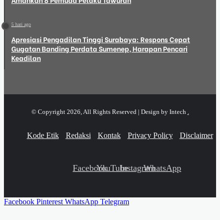
5 hari ago
Apresiasi Pengadilan Tinggi Surabaya: Respons Cepat
Gugatan Banding Perdata Sumenep, Harapan Pencari
Keadilan
© Copyright 2026, All Rights Reserved | Design by Intech
.
Kode Etik
Redaksi
Kontak
Privacy Policy
Disclaimer
Facebook
YouTube
Instagram
WhatsApp
Facebook
Pinterest
WhatsApp
Telegram