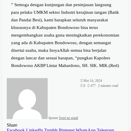
” Semoga dengan kunjungan dan peninjauan langsung
para pelaku UMKM sektor Industri kerajinan tangan (Batik
dan Pandai Besi), kami harapkan seluruh masyarakat
khususnya di Kabupaten Bondowoso bisa terus
mengembangkan usaha guna meningkatkan perekonomian
yang ada di Kabupaten Bondowoso, dengan semangat
disertai usaha, maka InsyaAllah semua bisa berjalan
dengan lancar dan sesuai harapan, “pungkas Kapolres
Bondowoso AKBP Lintar Mahardono, SH. SIK. MIK.(Red)
Mei 14, 2024
0
477
2 minutes read
liputan
Send an email
Share
Facebook
LinkedIn
Tumblr
Pinterest
WhatsApp
Telegram