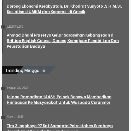
Dorong Ekonomi Kerakyatan, Dr. Khodrat Sunyoto .S.H.M.SI.
Sosialisasi UMKM dan Koperasi di Gresik
2 minggu ago
Ahmad Dhani Prasetyo Gelar Sarasehan Kebangsaan di
Brillian English Course, Dorong Kemajuan Pendidikan Dan
Pelestarian Budaya
Tranding Minggu Ini
Februari 28, 2025
Jelang Ramadhan 1446H,Polsek Benowo Memberikan
Himbauan Ke Masyarakat Untuk Waspada Curanmor
Maret 1, 2025
Tim 3 Jogoboyo 97 Sat Samapta Polrestabes Surabaya
Amankan 8 Pemuda Pelaku Tawuran