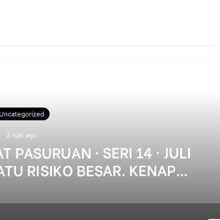
Selanjutnya
Uncategorized
2 hari ago
T PASURUAN · SERI 14 · JULI
ATU RISIKO BESAR. KENAPA
URUAN BISA JADI MESIN
IMPANGAN