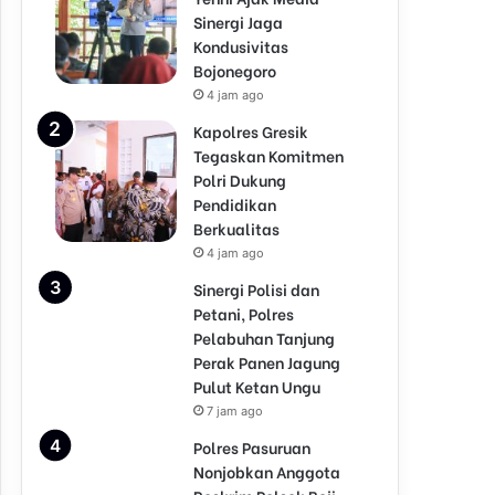
Sinergi Jaga
Kondusivitas
Bojonegoro
4 jam ago
Kapolres Gresik
Tegaskan Komitmen
Polri Dukung
Pendidikan
Berkualitas
4 jam ago
Sinergi Polisi dan
Petani, Polres
Pelabuhan Tanjung
Perak Panen Jagung
Pulut Ketan Ungu
7 jam ago
Polres Pasuruan
Nonjobkan Anggota