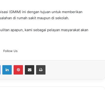
isasi (GMIM) ini dengan tujuan untuk memberikan
alahan di rumah sakit maupun di sekolah.
sulitan apapun, kami sebagai pelayan masyarakat akan
Follow Us
Facebook
LinkedIn
Pinterest
Share via Email
Print