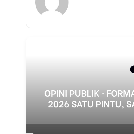
r
OPINI PUBLIK · FORMA
n
2026 SATU PINTU, S
SISTEM TJSL PAS
KET