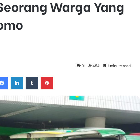
Seorang Warga Yang
tomo
0
454
1 minute read
Facebook
LinkedIn
Tumblr
Pinterest