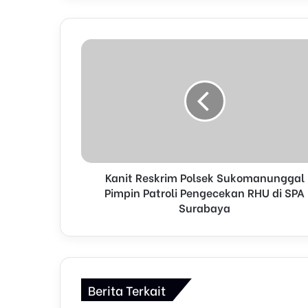
o
u
r
E
m
a
i
l
a
d
d
r
Kanit Reskrim Polsek Sukomanunggal
e
Pimpin Patroli Pengecekan RHU di SPA
s
Surabaya
s
Berita Terkait