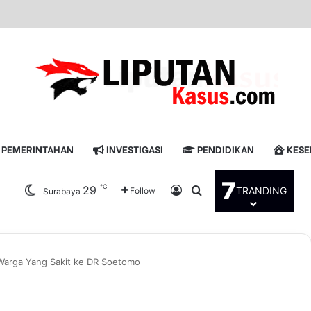
PEMERINTAHAN
INVESTIGASI
PENDIDIKAN
KESE
7
℃
29
Log In
Pencarian untuk
TRANDING
Follow
Surabaya
arga Yang Sakit ke DR Soetomo