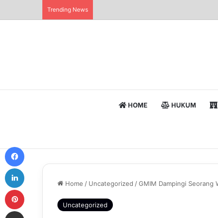
Trending News
HOME
HUKUM
Facebook
LinkedIn
Home
/
Uncategorized
/
GMIM Dampingi Seorang W
Pinterest
Uncategorized
Share via Email