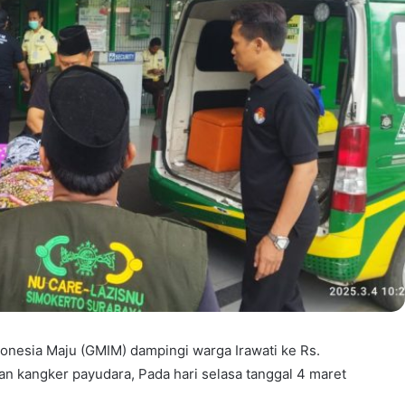
onesia Maju (GMIM) dampingi warga Irawati ke Rs.
n kangker payudara, Pada hari selasa tanggal 4 maret