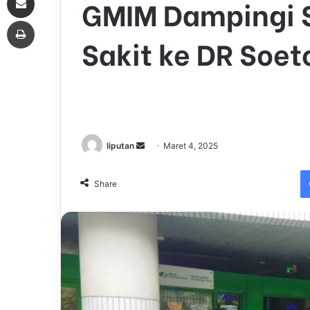
GMIM Dampingi 
Print
Sakit ke DR Soe
liputan
S
Maret 4, 2025
e
n
Share
d
a
n
e
m
a
i