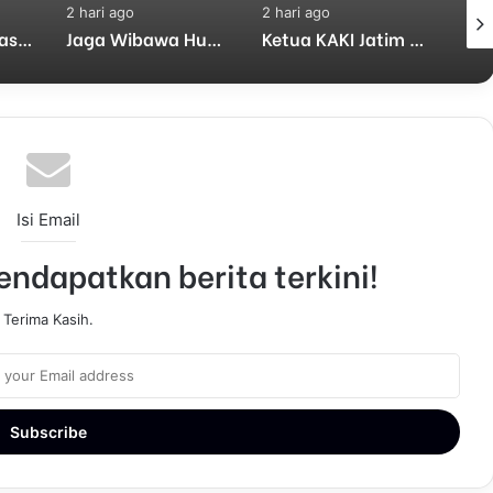
2 hari ago
2 hari ago
2 har
Hadiri Giri Pancasuar Awards 2026, Bupati Fandi Akhmad Yani Dorong Pers Untuk Hadir dan Berdampak
Jaga Wibawa Hukum dan Informasi Publik! Garad Minta Hakim Pertimbangkan Substansi Perkara Terkait Pembangkangan Putusan KI
Ketua KAKI Jatim Desak Penyidik KPK Jemput Paksa Anwar Sadad Anggota DPR RI
Isi Email
ndapatkan berita terkini!
Terima Kasih.