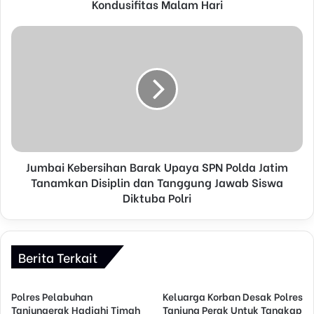
r
Kondusifitas Malam Hari
e
s
s
Jumbai Kebersihan Barak Upaya SPN Polda Jatim
Tanamkan Disiplin dan Tanggung Jawab Siswa
Diktuba Polri
Berita Terkait
Polres Pelabuhan
Keluarga Korban Desak Polres
Tanjungerak Hadiahi Timah
Tanjung Perak Untuk Tangkap