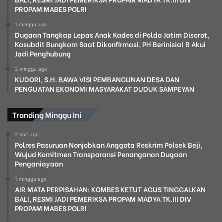
PROPAM MABES POLRI
1 minggu ago
Dugaan Tangkap Lepas Anak Kades di Polda Jatim Disorot,
Kasubdit Bungkam Saat Dikonfirmasi, PH Berinisial B Akui
Jadi Penghubung
2 minggu ago
KUDORI, S.H. BAWA VISI PEMBANGUNAN DESA DAN
PENGUATAN EKONOMI MASYARAKAT DUDUK SAMPEYAN
Tranding Minggu Ini
2 hari ago
Polres Pasuruan Nonjobkan Anggota Reskrim Polsek Beji,
Wujud Komitmen Transparansi Penanganan Dugaan
Penganiayaan
1 minggu ago
AIR MATA PERPISAHAN: KOMBES KETUT AGUS TINGGALKAN
BALI, RESMI JADI PEMERIKSA PROPAM MADYA TK.III DIV
PROPAM MABES POLRI