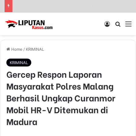
Sinergi Polisi dan Petani, Polres Pelabuhan Tanjung Perak Panen Jagung Pulut Ketan Ungu
Log In
Pencar
M
Home
/
KRIMINAL
KRIMINAL
Gercep Respon Laporan
Masyarakat Polres Malang
Berhasil Ungkap Curanmor
Mobil HR-V Ditemukan di
Madura