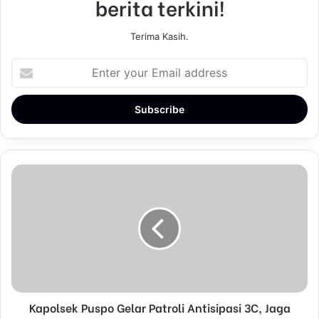
berita terkini!
Terima Kasih.
E
n
t
e
r
y
o
u
r
E
m
a
i
l
a
d
d
Kapolsek Puspo Gelar Patroli Antisipasi 3C, Jaga