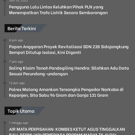
Juni 10, 2022
Pengguna Lalu Lintas Keluhkan Pihak PLN yang
Menempatkan Trafo Listrik Secara Sembarangan
Berita Terkini
6 jam ago
Papan Anggaran Proyek Revitalisasi SDN 238 Sidojangkung
Sempat Ditutup Isolasi, Kini Diganti
7 jam ago
Saling Klaim Tanah Pandegiling Hendra: Silahkan Adu Data
Sesuai Perundang-undangan
13 jam ago
Polres Malang Amankan Tersangka Pengedar Narkoba di
Kepanjen, Sita Sabu 96 Gram dan Ganja 131 Gram
Topik Utama
1 minggu ago
AIR MATA PERPISAHAN: KOMBES KETUT AGUS TINGGALKAN
BALI, RESMI JADI PEMERIKSA PROPAM MADYA TK.III DIV