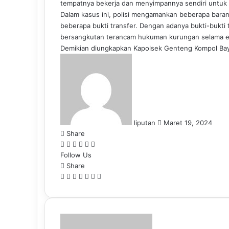
tempatnya bekerja dan menyimpannya sendiri untuk 
Dalam kasus ini, polisi mengamankan beberapa barang
beberapa bukti transfer. Dengan adanya bukti-bukti 
bersangkutan terancam hukuman kurungan selama e
Demikian diungkapkan Kapolsek Genteng Kompol Bayu 
S
e
n
d
a
n
liputan
Maret 19, 2024
e
Share
m
F
L
T
P
W
T
a
Follow Us
a
i
u
i
h
e
i
c
Share
n
m
n
a
l
l
e
F
k
L
b
P
t
W
t
T
e
S
P
b
a
e
i
l
i
e
h
s
e
g
h
r
o
c
d
n
r
n
r
a
A
l
r
a
i
o
e
I
k
t
e
t
p
e
a
r
n
k
b
n
e
e
s
s
p
g
m
e
t