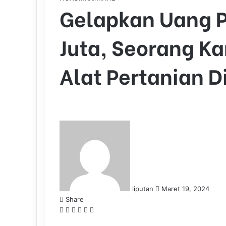
Gelapkan Uang 
Juta, Seorang Ka
Alat Pertanian D
S
e
n
d
a
n
liputan
Maret 19, 2024
e
Share
m
F
L
T
P
W
T
a
a
i
u
i
h
e
i