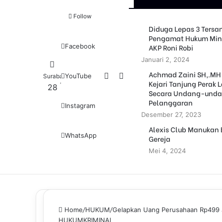
Follow
Diduga Lepas 3 Tersa
Pengamat Hukum Min
AKP Roni Robi
Facebook
Januari 2, 2024
Achmad Zaini SH,.MH
Log In
Pencarian untuk
YouTube
Surabaya
Kejari Tanjung Perak
℃
28
Secara Undang-unda
Pelanggaran
Instagram
Desember 27, 2023
Alexis Club Manukan
WhatsApp
Gereja
Mei 4, 2024
Home
/
HUKUM
/
Gelapkan Uang Perusahaan Rp499 Ju
HUKUM
KRIMINAL