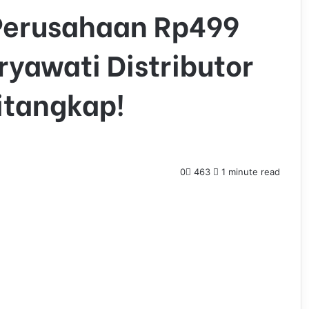
Perusahaan Rp499
ryawati Distributor
itangkap!
0
463
1 minute read