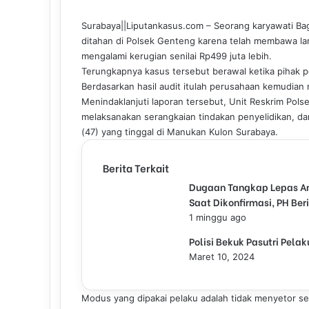
c
n
m
n
a
l
l
e
k
b
t
t
e
Surabaya||Liputankasus.com – Seorang karyawati Bagi
b
e
l
e
s
g
ditahan di Polsek Genteng karena telah membawa lar
o
d
r
r
A
r
mengalami kerugian senilai Rp499 juta lebih.
o
I
e
p
a
Terungkapnya kasus tersebut berawal ketika pihak p
k
n
s
p
m
Berdasarkan hasil audit itulah perusahaan kemudian
t
Menindaklanjuti laporan tersebut, Unit Reskrim Pols
melaksanakan serangkaian tindakan penyelidikan, d
(47) yang tinggal di Manukan Kulon Surabaya.
Berita Terkait
Dugaan Tangkap Lepas Ana
Saat Dikonfirmasi, PH Ber
1 minggu ago
Polisi Bekuk Pasutri Pel
Maret 10, 2024
Modus yang dipakai pelaku adalah tidak menyetor 