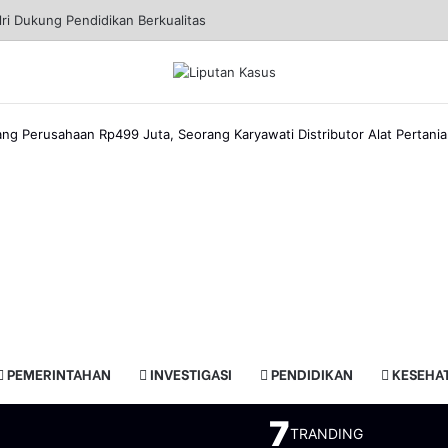
elabuhan Tanjung Perak Panen Jagung Pulut Ketan Ungu
ng Perusahaan Rp499 Juta, Seorang Karyawati Distributor Alat Pertania
a
PEMERINTAHAN
INVESTIGASI
PENDIDIKAN
KESEHA
a
7
TRANDING