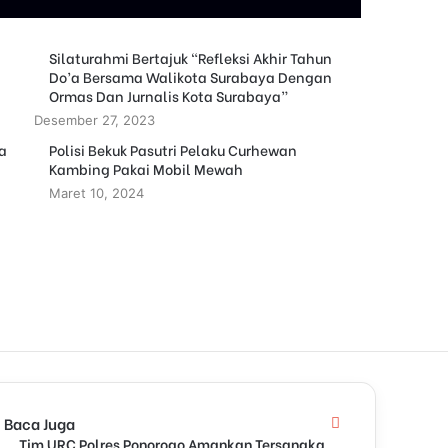
Silaturahmi Bertajuk “Refleksi Akhir Tahun
Do’a Bersama Walikota Surabaya Dengan
Ormas Dan Jurnalis Kota Surabaya”
Desember 27, 2023
ta
Polisi Bekuk Pasutri Pelaku Curhewan
Kambing Pakai Mobil Mewah
Maret 10, 2024
Baca Juga
C
Tim URC Polres Ponorogo Amankan Tersangka
l