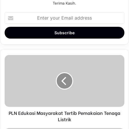
Terima Kasih.
E
n
t
e
r
y
o
u
r
E
m
a
i
l
a
d
d
PLN Edukasi Masyarakat Tertib Pemakaian Tenaga
r
Listrik
e