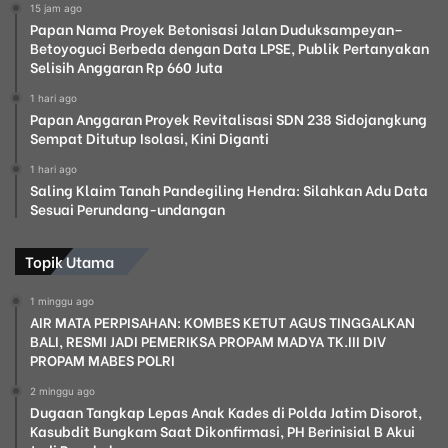
15 jam ago
Papan Nama Proyek Betonisasi Jalan Duduksampeyan–
Betoyoguci Berbeda dengan Data LPSE, Publik Pertanyakan
Selisih Anggaran Rp 660 Juta
1 hari ago
Papan Anggaran Proyek Revitalisasi SDN 238 Sidojangkung
Sempat Ditutup Isolasi, Kini Diganti
1 hari ago
Saling Klaim Tanah Pandegiling Hendra: Silahkan Adu Data
Sesuai Perundang-undangan
Topik Utama
1 minggu ago
AIR MATA PERPISAHAN: KOMBES KETUT AGUS TINGGALKAN
BALI, RESMI JADI PEMERIKSA PROPAM MADYA TK.III DIV
PROPAM MABES POLRI
2 minggu ago
Dugaan Tangkap Lepas Anak Kades di Polda Jatim Disorot,
Kasubdit Bungkam Saat Dikonfirmasi, PH Berinisial B Akui