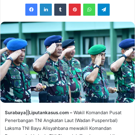
e
Facebook
LinkedIn
Tumblr
Pinterest
WhatsApp
Telegram
n
d
a
n
e
m
a
i
l
Surabaya||Liputankasus.com –
Wakil Komandan Pusat
Penerbangan TNl Angkatan Laut (Wadan Puspenrbal)
Laksma TNl Bayu Alisyahbana mewakili Komandan