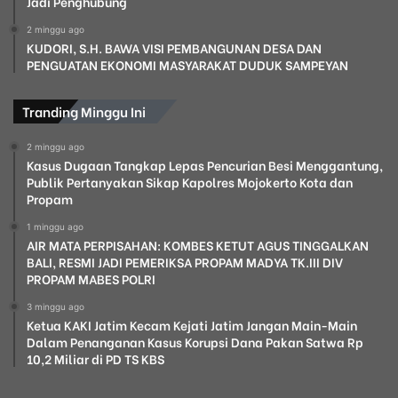
Jadi Penghubung
2 minggu ago
KUDORI, S.H. BAWA VISI PEMBANGUNAN DESA DAN
PENGUATAN EKONOMI MASYARAKAT DUDUK SAMPEYAN
Tranding Minggu Ini
2 minggu ago
Kasus Dugaan Tangkap Lepas Pencurian Besi Menggantung,
Publik Pertanyakan Sikap Kapolres Mojokerto Kota dan
Propam
1 minggu ago
AIR MATA PERPISAHAN: KOMBES KETUT AGUS TINGGALKAN
BALI, RESMI JADI PEMERIKSA PROPAM MADYA TK.III DIV
PROPAM MABES POLRI
3 minggu ago
Ketua KAKI Jatim Kecam Kejati Jatim Jangan Main-Main
Dalam Penanganan Kasus Korupsi Dana Pakan Satwa Rp
10,2 Miliar di PD TS KBS