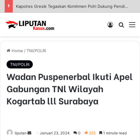
Sinergi Polisi dan Petani, Polres Pelabuhan Tanjung Perak Panen Jagung Pulut Ketan Ungu
Log In
Pencar
M
Home
/
TNI/POLRI
TNI/POLRI
Wadan Puspenerbal Ikuti Apel
Gabungan TNl Wilayah
Kogartab lll Surabaya
liputan
S
Januari 23, 2024
0
525
1 minute read