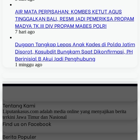
AIR MATA PERPISAHAN: KOMBES KETUT AGUS
TINGGALKAN BALI, RESMI JADI PEMERIKSA PROPAM
MADYA TK.III DIV PROPAM MABES POLRI
7 hari ago
Dugaan Tangkap Lepas Anak Kades di Polda Jatim
Disorot, Kasubdit Bungkam Saat Dikonfirmasi, PH
Berinisial B Akui Jadi Penghubung
1 minggu ago
Tentang Kami
Liputankasus.com adalah media online yang menyajikan berita
terkini Jawa Timur dan Nasional
Find us on Facebook
Berita Populer