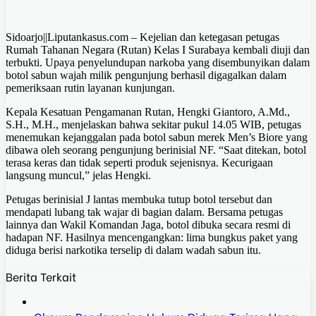
Sidoarjo||Liputankasus.com – Kejelian dan ketegasan petugas
Rumah Tahanan Negara (Rutan) Kelas I Surabaya kembali diuji dan
terbukti. Upaya penyelundupan narkoba yang disembunyikan dalam
botol sabun wajah milik pengunjung berhasil digagalkan dalam
pemeriksaan rutin layanan kunjungan.
Kepala Kesatuan Pengamanan Rutan, Hengki Giantoro, A.Md.,
S.H., M.H., menjelaskan bahwa sekitar pukul 14.05 WIB, petugas
menemukan kejanggalan pada botol sabun merek Men’s Biore yang
dibawa oleh seorang pengunjung berinisial NF. “Saat ditekan, botol
terasa keras dan tidak seperti produk sejenisnya. Kecurigaan
langsung muncul,” jelas Hengki.
Petugas berinisial J lantas membuka tutup botol tersebut dan
mendapati lubang tak wajar di bagian dalam. Bersama petugas
lainnya dan Wakil Komandan Jaga, botol dibuka secara resmi di
hadapan NF. Hasilnya mencengangkan: lima bungkus paket yang
diduga berisi narkotika terselip di dalam wadah sabun itu.
Berita Terkait