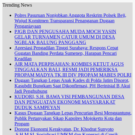
Trending News
Polres Pasuruan Nonjobkan Anggota Reskrim Polsek Beji,
Wujud Komitmen Transparansi Penanganan Dugaan
Penganiayaan
PJGB DAN PENGUSAHA MUDA MOCH YASIN
GELAR TURNAMEN CATUR UMUM DI DESA
NGBLAK BALUNG PANGGANG
Apresiasi Pengadilan Tinggi Surabaya: Respons Cepat
Gugatan Banding Perdata Sumenep, Harapan Pencari
Keadilan
AIR MATA PERPISAHAN: KOMBES KETUT AGUS
TINGGALKAN BALI, RESMI JADI PEMERIKSA
PROPAM MADYA TK.III DIV PROPAM MABES POLRI
Dugaan Tangkap Lepas Anak Kades di Polda Jatim Disorot,
Kasubdit Bungkam Saat Dikonfirmasi, PH Berinisial B Akui
Jadi Penghubung
KUDORI, S.H. BAWA VISI PEMBANGUNAN DESA
DAN PENGUATAN EKONOMI MASYARAKAT
DUDUK SAMPEYAN
Kasus Dugaan Tangkap Lepas Pencurian Besi Menggantung,
Publik Pertanyakan Sikap Kapolres Mojokerto Kota dan
Propam
Dorong Ekonomi Kerakyatan, Dr. Khodrat Sunyoto
.S.H.M.SI. Sosialisasi UMKM dan Koperasi di Gresik