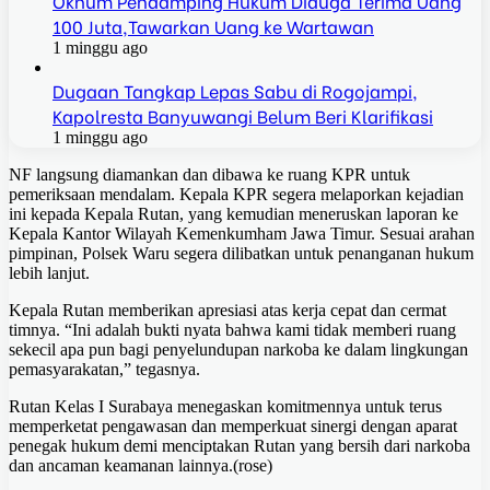
Oknum Pendamping Hukum Diduga Terima Uang
100 Juta,Tawarkan Uang ke Wartawan
1 minggu ago
Dugaan Tangkap Lepas Sabu di Rogojampi,
Kapolresta Banyuwangi Belum Beri Klarifikasi
1 minggu ago
NF langsung diamankan dan dibawa ke ruang KPR untuk
pemeriksaan mendalam. Kepala KPR segera melaporkan kejadian
ini kepada Kepala Rutan, yang kemudian meneruskan laporan ke
Kepala Kantor Wilayah Kemenkumham Jawa Timur. Sesuai arahan
pimpinan, Polsek Waru segera dilibatkan untuk penanganan hukum
lebih lanjut.
Kepala Rutan memberikan apresiasi atas kerja cepat dan cermat
timnya. “Ini adalah bukti nyata bahwa kami tidak memberi ruang
sekecil apa pun bagi penyelundupan narkoba ke dalam lingkungan
pemasyarakatan,” tegasnya.
Rutan Kelas I Surabaya menegaskan komitmennya untuk terus
memperketat pengawasan dan memperkuat sinergi dengan aparat
penegak hukum demi menciptakan Rutan yang bersih dari narkoba
dan ancaman keamanan lainnya.(rose)