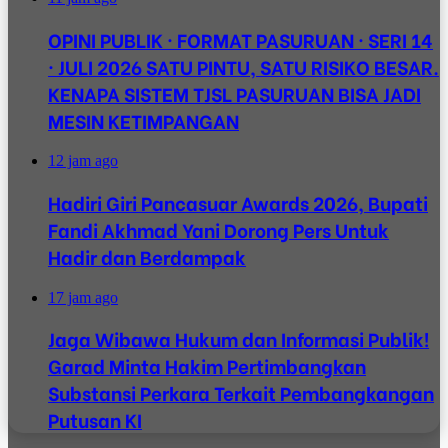
OPINI PUBLIK · FORMAT PASURUAN · SERI 14
· JULI 2026 SATU PINTU, SATU RISIKO BESAR.
KENAPA SISTEM TJSL PASURUAN BISA JADI
MESIN KETIMPANGAN
12 jam ago
Hadiri Giri Pancasuar Awards 2026, Bupati
Fandi Akhmad Yani Dorong Pers Untuk
Hadir dan Berdampak
17 jam ago
Jaga Wibawa Hukum dan Informasi Publik!
Garad Minta Hakim Pertimbangkan
Substansi Perkara Terkait Pembangkangan
Putusan KI