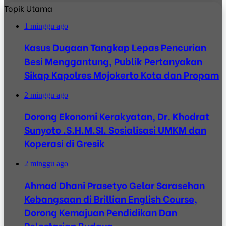
Topik Utama
1 minggu ago
Kasus Dugaan Tangkap Lepas Pencurian
Besi Menggantung, Publik Pertanyakan
Sikap Kapolres Mojokerto Kota dan Propam
2 minggu ago
Dorong Ekonomi Kerakyatan, Dr. Khodrat
Sunyoto .S.H.M.SI. Sosialisasi UMKM dan
Koperasi di Gresik
2 minggu ago
Ahmad Dhani Prasetyo Gelar Sarasehan
Kebangsaan di Brillian English Course,
Dorong Kemajuan Pendidikan Dan
Pelestarian Budaya