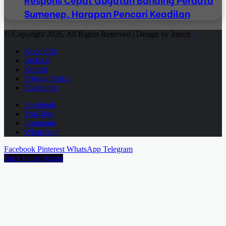
Sumenep, Harapan Pencari Keadilan
© Copyright 2026, All Rights Reserved | Design by Intech
.
Kode Etik
Redaksi
Kontak
Privacy Policy
Disclaimer
Facebook
YouTube
Instagram
WhatsApp
Facebook
Pinterest
WhatsApp
Telegram
Back to top button