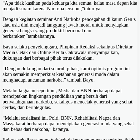
“Apa tidak kasihan pada keluarga kita semua, kalau masa depan kita
menjadi suram karena Narkoba tersebut,”tuturnya.
Dengan kegiatan seminar Anti Narkoba pencegahan di kaum Gen z
atau usia dini menjadi tanggung jawab moral untuk menyiapkan
generasi bangsa yang produktif bermoral dan
berkarakter,”tambahannya.
Bayu selaku penyelenggara, Pimpinan Redaksi sekaligus Direktur
Media Cetak dan Online Berita Cakrawala menyampaikan,
dukungan dari berbagai pihak terus dilakukan.
“Dengan dukungan dari seluruh pihak, kami optimis program ini
akan semakin memperkuat ketahanan generasi muda dalam
menghadapi ancaman narkoba,” tambah Bayu.
Melalui kegiatan seperti ini, Media dan BNN berharap dapat
menciptakan lingkungan pendidikan yang bersih dari
penyalahgunaan narkoba, sekaligus mencetak generasi yang sehat,
cerdas, dan berintegritas.
“Melalui sosialisasi ini, Polri, BNN, Rehabilitasi Napza dan
Masyakarat berharap dapat menciptakan generasi muda yang sehat
dan bebas dari narkoba,” katanya.
Bahwa sekali seseorang terjebak dalam penggunaan narkoba, tidak