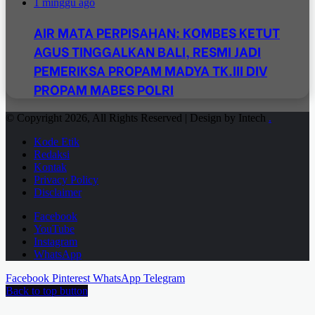
1 minggu ago
AIR MATA PERPISAHAN: KOMBES KETUT
AGUS TINGGALKAN BALI, RESMI JADI
PEMERIKSA PROPAM MADYA TK.III DIV
PROPAM MABES POLRI
© Copyright 2026, All Rights Reserved | Design by Intech
.
Kode Etik
Redaksi
Kontak
Privacy Policy
Disclaimer
Facebook
YouTube
Instagram
WhatsApp
Facebook
Pinterest
WhatsApp
Telegram
Back to top button