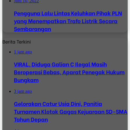
Juni 10, 2022
Pengguna Lalu Lintas Keluhkan Pihak PLN
yang Menempatkan Trafo Listrik Secara
Sembarangan
Berita Terkini
1 jam ago
VIRAL, Diduga Galian C Ilegal Masih
Beroperasi Bebas, Aparat Penegak Hukum
Bungkam
3 jam ago
Gelorakan Catur Usia Dini, Panitia
Turnamen Klotok Gagas Kejuaraan SD-SMA
Tahun Depan