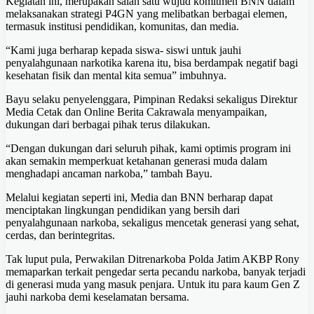
Kegiatan ini, merupakan salah satu wujud komitmen BNN dalam
melaksanakan strategi P4GN yang melibatkan berbagai elemen,
termasuk institusi pendidikan, komunitas, dan media.
“Kami juga berharap kepada siswa- siswi untuk jauhi
penyalahgunaan narkotika karena itu, bisa berdampak negatif bagi
kesehatan fisik dan mental kita semua” imbuhnya.
Bayu selaku penyelenggara, Pimpinan Redaksi sekaligus Direktur
Media Cetak dan Online Berita Cakrawala menyampaikan,
dukungan dari berbagai pihak terus dilakukan.
“Dengan dukungan dari seluruh pihak, kami optimis program ini
akan semakin memperkuat ketahanan generasi muda dalam
menghadapi ancaman narkoba,” tambah Bayu.
Melalui kegiatan seperti ini, Media dan BNN berharap dapat
menciptakan lingkungan pendidikan yang bersih dari
penyalahgunaan narkoba, sekaligus mencetak generasi yang sehat,
cerdas, dan berintegritas.
Tak luput pula, Perwakilan Ditrenarkoba Polda Jatim AKBP Rony
memaparkan terkait pengedar serta pecandu narkoba, banyak terjadi
di generasi muda yang masuk penjara. Untuk itu para kaum Gen Z
jauhi narkoba demi keselamatan bersama.