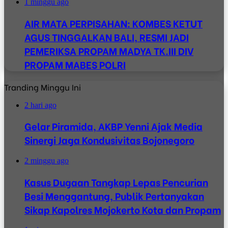
1 minggu ago
AIR MATA PERPISAHAN: KOMBES KETUT
AGUS TINGGALKAN BALI, RESMI JADI
PEMERIKSA PROPAM MADYA TK.III DIV
PROPAM MABES POLRI
Tranding Minggu Ini
2 hari ago
Gelar Piramida, AKBP Yenni Ajak Media
Sinergi Jaga Kondusivitas Bojonegoro
2 minggu ago
Kasus Dugaan Tangkap Lepas Pencurian
Besi Menggantung, Publik Pertanyakan
Sikap Kapolres Mojokerto Kota dan Propam