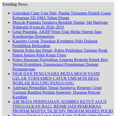
Trending News
Gelorakan Catur Usia Dini, Panitia Turnamen Klotok Gagas
Kejuaraan SD-SMA Tahun Depan
Muscab Pramuka Surabaya Berakhir Damai, Siti Mariyam
Nahkodai Kwarcab 2026–2031
Gelar Piramida, AKBP Yenni Ajak Media Sinergi Jaga
Kondusivitas Bojonegoro
Kapolres Gresik Tegaskan Komitmen Polri Dukung
Pendidikan Berkualitas
Sinergi Polisi dan Petani, Polres Pelabuhan Tanjung Perak
Panen Jagung Pulut Ketan Ungu
Polres Pasuruan Nonjobkan Anggota Reskrim Polsek Beji,
Wujud Komitmen Transparansi Penanganan Dugaan
Penganiayaan
PJGB DAN PENGUSAHA MUDA MOCH YASIN
GELAR TURNAMEN CATUR UMUM DI DESA
NGBLAK BALUNG PANGGANG
Apresiasi Pengadilan Tinggi Surabaya: Respons Cepat
Gugatan Banding Perdata Sumenep, Harapan Pencari
Keadilan
AIR MATA PERPISAHAN: KOMBES KETUT AGUS
TINGGALKAN BALI, RESMI JADI PEMERIKSA
PROPAM MADYA TK.III DIV PROPAM MABES POLRI
Dugaan Tangkap Lepas Anak Kades di Polda Jatim Disorot,