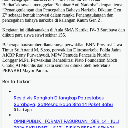
BeritaCakrawala menggelar “Seminar Anti Narkoba” dengan tema
“Penanggulangan dan Pencegahan Bahaya Narkoba Dikaum Gen
Z” sebagai bentuk inovasi dalam rangka Penanggulangan dan
pencegahan bahaya narkoba di kalangan Kaum Gen Z.
Kegiatan ini dilaksanakan di Aula SMA Kartika IV- 3 Surabaya dan
diikuti para siswa siswi sekitar 155.
Beberapa narasumber diantaranya perwakilan BNN Provinsi Jawa
Timur Sri Artanti M, S.sos, perwakilan Ditresnarkoba Polda Jatim
AKBP Rony Purwahyudi, MPW Pemuda Pancasila Nurdin
Longgar M.Pa, Perwakilan Rehabilitasi Plato Foundation Moch
Choliq Al Muchlis dan acara seminar dibuka oleh Sekretaris
PEPABRI Mayor Parlan.
Berita Terkait
Residivis Rangkah Ditangkap Polrestabes
Surabaya, SatResnarkoba Sita 14 Poket Sabu
6 hari ago
OPINI PUBLIK · FORMAT PASURUAN · SERI 14 · JULI
2026 SATU PINTU, SATU RISIKO BESAR. KENAPA