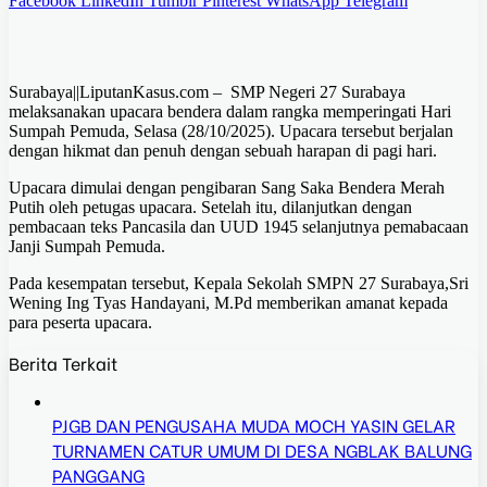
Facebook
LinkedIn
Tumblr
Pinterest
WhatsApp
Telegram
Surabaya||LiputanKasus.com – SMP Negeri 27 Surabaya
melaksanakan upacara bendera dalam rangka memperingati Hari
Sumpah Pemuda, Selasa (28/10/2025). Upacara tersebut berjalan
dengan hikmat dan penuh dengan sebuah harapan di pagi hari.
Upacara dimulai dengan pengibaran Sang Saka Bendera Merah
Putih oleh petugas upacara. Setelah itu, dilanjutkan dengan
pembacaan teks Pancasila dan UUD 1945 selanjutnya pemabacaan
Janji Sumpah Pemuda.
Pada kesempatan tersebut, Kepala Sekolah SMPN 27 Surabaya,Sri
Wening Ing Tyas Handayani, M.Pd memberikan amanat kepada
para peserta upacara.
Berita Terkait
PJGB DAN PENGUSAHA MUDA MOCH YASIN GELAR
TURNAMEN CATUR UMUM DI DESA NGBLAK BALUNG
PANGGANG