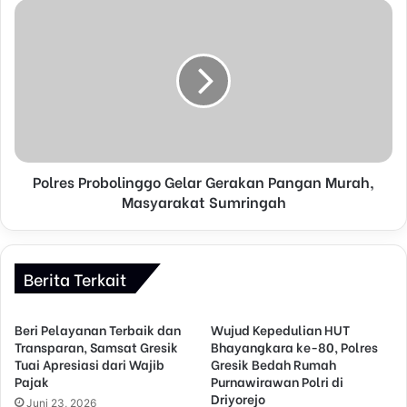
s
s
Polres Probolinggo Gelar Gerakan Pangan Murah,
Masyarakat Sumringah
Berita Terkait
Beri Pelayanan Terbaik dan
Wujud Kepedulian HUT
Transparan, Samsat Gresik
Bhayangkara ke-80, Polres
Tuai Apresiasi dari Wajib
Gresik Bedah Rumah
Pajak
Purnawirawan Polri di
Driyorejo
Juni 23, 2026