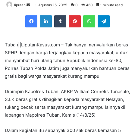
liputan
S
Agustus 15, 2025
0
460
1 minute read
e
Facebook
LinkedIn
Tumblr
Pinterest
WhatsApp
Telegram
n
d
a
n
Tuban||LiputanKasus.com – Tak hanya menyalurkan beras
e
SPHP dengan harga terjangkau kepada masyarakat, untuk
m
menyambut hari ulang tahun Republik Indonesia ke-80,
a
Polres Tuban Polda Jatim juga menyalurkan bantuan beras
i
gratis bagi warga masyarakat kurang mampu.
l
Dipimpin Kapolres Tuban, AKBP William Cornelis Tanasale,
S.I.K beras gratis dibagikan kepada masyarakat Nelayan,
tukang becak serta masyarakat kurang mampu lainnya di
lapangan Mapolres Tuban, Kamis (14/8/25)
Dalam kegiatan itu sebanyak 300 sak beras kemasan 5