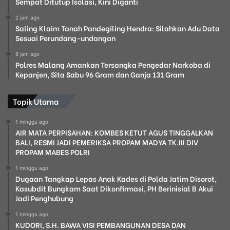
Sempat Ditutup Isolasi, Kini Diganti
2 jam ago
Saling Klaim Tanah Pandegiling Hendra: Silahkan Adu Data
Sesuai Perundang-undangan
8 jam ago
Polres Malang Amankan Tersangka Pengedar Narkoba di
Kepanjen, Sita Sabu 96 Gram dan Ganja 131 Gram
Topik Utama
1 minggu ago
AIR MATA PERPISAHAN: KOMBES KETUT AGUS TINGGALKAN
BALI, RESMI JADI PEMERIKSA PROPAM MADYA TK.III DIV
PROPAM MABES POLRI
1 minggu ago
Dugaan Tangkap Lepas Anak Kades di Polda Jatim Disorot,
Kasubdit Bungkam Saat Dikonfirmasi, PH Berinisial B Akui
Jadi Penghubung
1 minggu ago
KUDORI, S.H. BAWA VISI PEMBANGUNAN DESA DAN