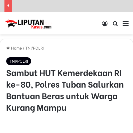
Log In
Pencar
M
Home
/
TNI/POLRI
TNI/POLRI
Sambut HUT Kemerdekaan RI
ke-80, Polres Tuban Salurkan
Bantuan Beras untuk Warga
Kurang Mampu