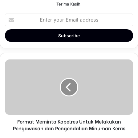
Terima Kasih.
E
n
t
e
r
y
o
u
r
E
m
a
i
l
a
d
d
Format Meminta Kapolres Untuk Melakukan
r
Pengawasan dan Pengendalian Minuman Keras
e