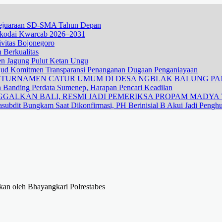
 Kejuaraan SD-SMA Tahun Depan
hkodai Kwarcab 2026–2031
vitas Bojonegoro
 Berkualitas
nen Jagung Pulut Ketan Ungu
ujud Komitmen Transparansi Penanganan Dugaan Penganiayaan
R TURNAMEN CATUR UMUM DI DESA NGBLAK BALUNG P
n Banding Perdata Sumenep, Harapan Pencari Keadilan
GALKAN BALI, RESMI JADI PEMERIKSA PROPAM MADYA T
subdit Bungkam Saat Dikonfirmasi, PH Berinisial B Akui Jadi Pengh
an oleh Bhayangkari Polrestabes