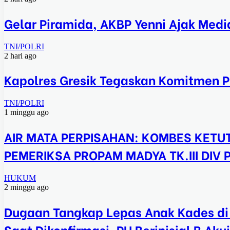
Gelar Piramida, AKBP Yenni Ajak Medi
TNI/POLRI
2 hari ago
Kapolres Gresik Tegaskan Komitmen Po
TNI/POLRI
1 minggu ago
AIR MATA PERPISAHAN: KOMBES KETUT
PEMERIKSA PROPAM MADYA TK.III DIV
HUKUM
2 minggu ago
Dugaan Tangkap Lepas Anak Kades di 
Saat Dikonfirmasi, PH Berinisial B Ak