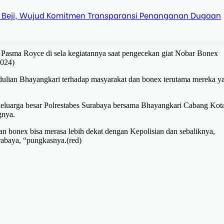
k Beji, Wujud Komitmen Transparansi Penanganan Dugaan
 Pasma Royce di sela kegiatannya saat pengecekan giat Nobar Bonex
2024)
ulian Bhayangkari terhadap masyarakat dan bonex terutama mereka y
 keluarga besar Polrestabes Surabaya bersama Bhayangkari Cabang Kot
gnya.
 bonex bisa merasa lebih dekat dengan Kepolisian dan sebaliknya,
rabaya, “pungkasnya.(red)