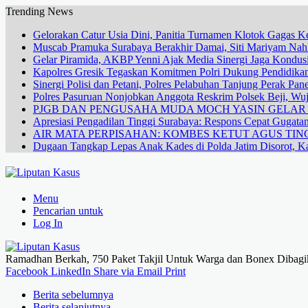
Trending News
Gelorakan Catur Usia Dini, Panitia Turnamen Klotok Gagas
Muscab Pramuka Surabaya Berakhir Damai, Siti Mariyam Na
Gelar Piramida, AKBP Yenni Ajak Media Sinergi Jaga Kondusi
Kapolres Gresik Tegaskan Komitmen Polri Dukung Pendidikan
Sinergi Polisi dan Petani, Polres Pelabuhan Tanjung Perak Pa
Polres Pasuruan Nonjobkan Anggota Reskrim Polsek Beji, W
PJGB DAN PENGUSAHA MUDA MOCH YASIN GELA
Apresiasi Pengadilan Tinggi Surabaya: Respons Cepat Gugata
AIR MATA PERPISAHAN: KOMBES KETUT AGUS TING
Dugaan Tangkap Lepas Anak Kades di Polda Jatim Disorot, Ka
Menu
Pencarian untuk
Log In
Ramadhan Berkah, 750 Paket Takjil Untuk Warga dan Bonex Dibagik
Facebook
LinkedIn
Share via Email
Print
Berita sebelumnya
Berita selanjutnya