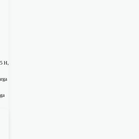
45 H,
arga
uga