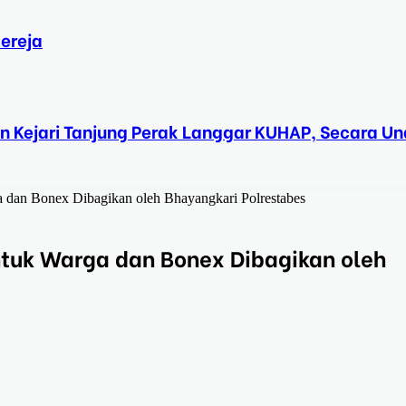
ereja
n Kejari Tanjung Perak Langgar KUHAP, Secara 
 dan Bonex Dibagikan oleh Bhayangkari Polrestabes
ntuk Warga dan Bonex Dibagikan oleh