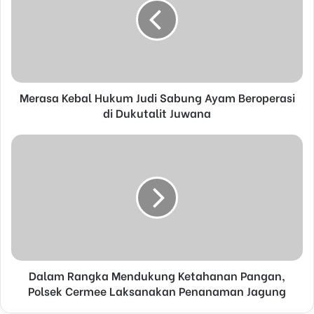
m
a
i
l
a
d
d
Merasa Kebal Hukum Judi Sabung Ayam Beroperasi
r
di Dukutalit Juwana
e
s
s
Dalam Rangka Mendukung Ketahanan Pangan,
Polsek Cermee Laksanakan Penanaman Jagung