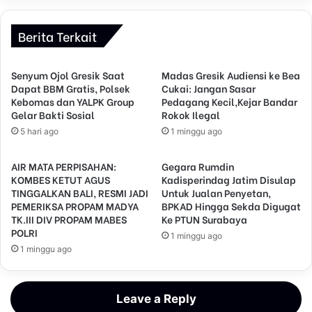
Berita Terkait
Senyum Ojol Gresik Saat
Madas Gresik Audiensi ke Bea
Dapat BBM Gratis, Polsek
Cukai: Jangan Sasar
Kebomas dan YALPK Group
Pedagang Kecil,Kejar Bandar
Gelar Bakti Sosial
Rokok Ilegal
5 hari ago
1 minggu ago
AIR MATA PERPISAHAN:
Gegara Rumdin
KOMBES KETUT AGUS
Kadisperindag Jatim Disulap
TINGGALKAN BALI, RESMI JADI
Untuk Jualan Penyetan,
PEMERIKSA PROPAM MADYA
BPKAD Hingga Sekda Digugat
TK.III DIV PROPAM MABES
Ke PTUN Surabaya
POLRI
1 minggu ago
1 minggu ago
Leave a Reply