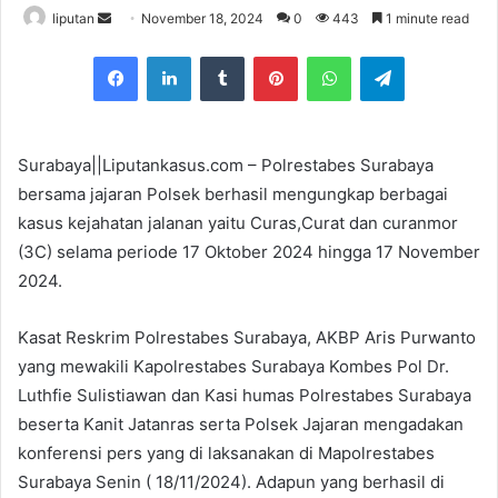
liputan
S
November 18, 2024
0
443
1 minute read
e
Facebook
LinkedIn
Tumblr
Pinterest
WhatsApp
Telegram
n
d
a
n
Surabaya||Liputankasus.com – Polrestabes Surabaya
e
bersama jajaran Polsek berhasil mengungkap berbagai
m
kasus kejahatan jalanan yaitu Curas,Curat dan curanmor
a
(3C) selama periode 17 Oktober 2024 hingga 17 November
i
2024.
l
Kasat Reskrim Polrestabes Surabaya, AKBP Aris Purwanto
yang mewakili Kapolrestabes Surabaya Kombes Pol Dr.
Luthfie Sulistiawan dan Kasi humas Polrestabes Surabaya
beserta Kanit Jatanras serta Polsek Jajaran mengadakan
konferensi pers yang di laksanakan di Mapolrestabes
Surabaya Senin ( 18/11/2024). Adapun yang berhasil di