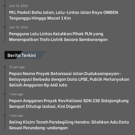
Juni 13, 2022
PKL Padati Bahu Jalan, Lalu-Lintas Jalan Raya OMBEN
Terganggu Hingga Macet 1 Km
Juni 10, 2022
Pengguna Lalu Lintas Keluhkan Pihak PLN yang
Menempatkan Trafo Listrik Secara Sembarangan
Berita Terkini
15 jam ago
Papan Nama Proyek Betonisasi Jalan Duduksampeyan–
Betoyoguci Berbeda dengan Data LPSE, Publik Pertanyakan
Selisih Anggaran Rp 660 Juta
1 hari ago
Papan Anggaran Proyek Revitalisasi SDN 238 Sidojangkung
Sempat Ditutup Isolasi, Kini Diganti
1 hari ago
Saling Klaim Tanah Pandegiling Hendra: Silahkan Adu Data
Sesuai Perundang-undangan