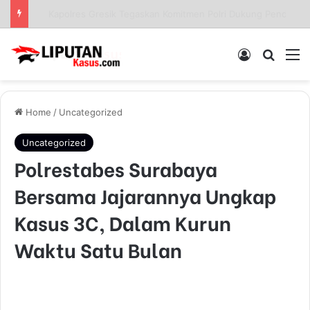
Sinergi Polisi dan Petani, Polres Pelabuhan Tanjung Perak Panen Jagung Pulut Ketan Ungu
Log In
Pencar
M
Home
/
Uncategorized
Uncategorized
Polrestabes Surabaya
Bersama Jajarannya Ungkap
Kasus 3C, Dalam Kurun
Waktu Satu Bulan