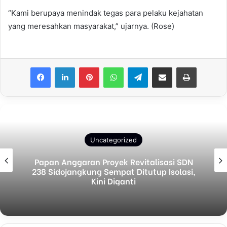
“Kami berupaya menindak tegas para pelaku kejahatan
yang meresahkan masyarakat,” ujarnya. (Rose)
Facebook
LinkedIn
Pinterest
WhatsApp
Telegram
Share via Email
Print
Uncategorized
Papan Anggaran Proyek Revitalisasi SDN
238 Sidojangkung Sempat Ditutup Isolasi,
Kini Diganti