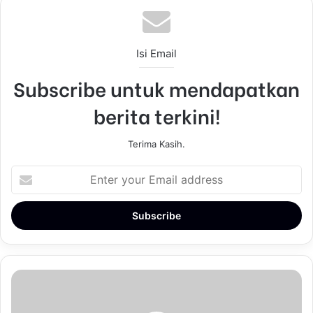
Isi Email
Subscribe untuk mendapatkan
berita terkini!
Terima Kasih.
E
n
t
e
r
y
o
u
r
E