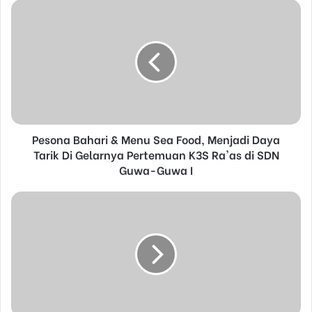
u
r
E
m
a
i
l
a
d
d
Pesona Bahari & Menu Sea Food, Menjadi Daya
r
Tarik Di Gelarnya Pertemuan K3S Ra'as di SDN
e
Guwa-Guwa I
s
s