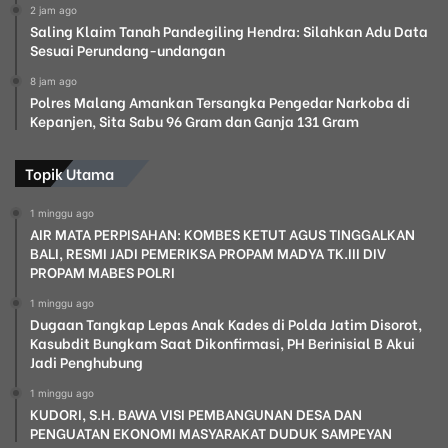
2 jam ago
Saling Klaim Tanah Pandegiling Hendra: Silahkan Adu Data
Sesuai Perundang-undangan
8 jam ago
Polres Malang Amankan Tersangka Pengedar Narkoba di
Kepanjen, Sita Sabu 96 Gram dan Ganja 131 Gram
Topik Utama
1 minggu ago
AIR MATA PERPISAHAN: KOMBES KETUT AGUS TINGGALKAN
BALI, RESMI JADI PEMERIKSA PROPAM MADYA TK.III DIV
PROPAM MABES POLRI
1 minggu ago
Dugaan Tangkap Lepas Anak Kades di Polda Jatim Disorot,
Kasubdit Bungkam Saat Dikonfirmasi, PH Berinisial B Akui
Jadi Penghubung
1 minggu ago
KUDORI, S.H. BAWA VISI PEMBANGUNAN DESA DAN
PENGUATAN EKONOMI MASYARAKAT DUDUK SAMPEYAN