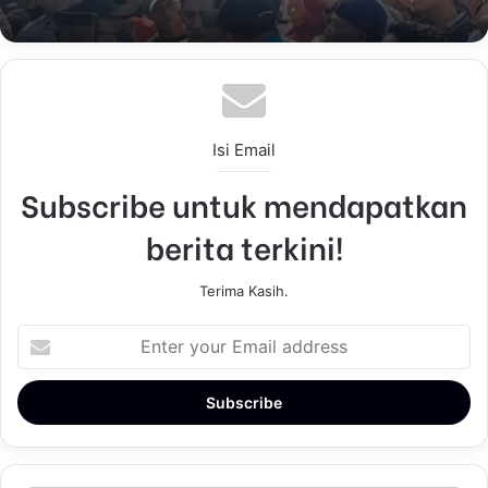
Isi Email
Subscribe untuk mendapatkan
berita terkini!
Terima Kasih.
E
n
t
e
r
y
o