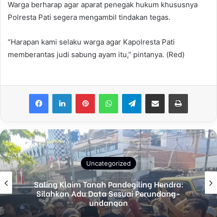
Warga berharap agar aparat penegak hukum khususnya
Polresta Pati segera mengambil tindakan tegas.
“Harapan kami selaku warga agar Kapolresta Pati
memberantas judi sabung ayam itu,” pintanya. (Red)
Facebook
LinkedIn
Pinterest
WhatsApp
Telegram
Share via Email
Print
Uncategorized
Polres Malang Amankan Tersangka
Pengedar Narkoba di Kepanjen, Sita Sabu
96 Gram dan Ganja 131 Gram