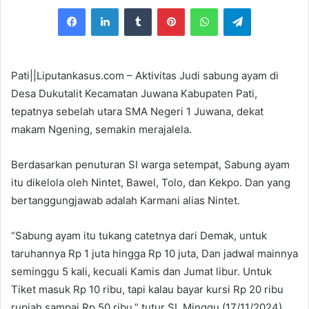
e
Facebook
LinkedIn
Tumblr
Pinterest
WhatsApp
Telegram
n
d
a
n
Pati||Liputankasus.com – Aktivitas Judi sabung ayam di
e
Desa Dukutalit Kecamatan Juwana Kabupaten Pati,
m
tepatnya sebelah utara SMA Negeri 1 Juwana, dekat
a
makam Ngening, semakin merajalela.
i
l
Berdasarkan penuturan SI warga setempat, Sabung ayam
itu dikelola oleh Nintet, Bawel, Tolo, dan Kekpo. Dan yang
bertanggungjawab adalah Karmani alias Nintet.
“Sabung ayam itu tukang catetnya dari Demak, untuk
taruhannya Rp 1 juta hingga Rp 10 juta, Dan jadwal mainnya
seminggu 5 kali, kecuali Kamis dan Jumat libur. Untuk
Tiket masuk Rp 10 ribu, tapi kalau bayar kursi Rp 20 ribu
rupiah sampai Rp 50 ribu,” tutur SI. Minggu (17/11/2024).