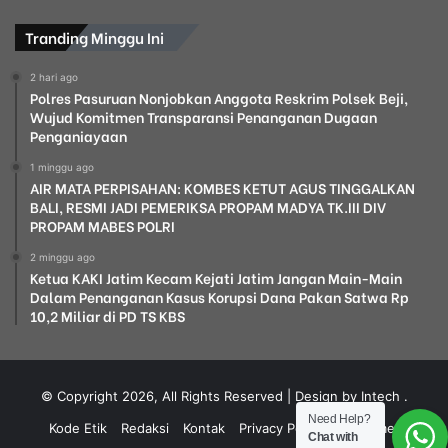
Tranding Minggu Ini
2 hari ago
Polres Pasuruan Nonjobkan Anggota Reskrim Polsek Beji,
Wujud Komitmen Transparansi Penanganan Dugaan
Penganiayaan
1 minggu ago
AIR MATA PERPISAHAN: KOMBES KETUT AGUS TINGGALKAN
BALI, RESMI JADI PEMERIKSA PROPAM MADYA TK.III DIV
PROPAM MABES POLRI
2 minggu ago
Ketua KAKI Jatim Kecam Kejati Jatim Jangan Main-Main
Dalam Penanganan Kasus Korupsi Dana Pakan Satwa Rp
10,2 Miliar di PD TS KBS
© Copyright 2026, All Rights Reserved | Design by Intech
.
Need Help?
Kode Etik
Redaksi
Kontak
Privacy Policy
Disclaimer
Chat with