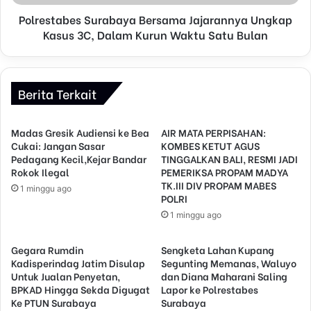
Polrestabes Surabaya Bersama Jajarannya Ungkap
Kasus 3C, Dalam Kurun Waktu Satu Bulan
Berita Terkait
Madas Gresik Audiensi ke Bea
AIR MATA PERPISAHAN:
Cukai: Jangan Sasar
KOMBES KETUT AGUS
Pedagang Kecil,Kejar Bandar
TINGGALKAN BALI, RESMI JADI
Rokok Ilegal
PEMERIKSA PROPAM MADYA
TK.III DIV PROPAM MABES
1 minggu ago
POLRI
1 minggu ago
Gegara Rumdin
Sengketa Lahan Kupang
Kadisperindag Jatim Disulap
Segunting Memanas, Waluyo
Untuk Jualan Penyetan,
dan Diana Maharani Saling
BPKAD Hingga Sekda Digugat
Lapor ke Polrestabes
Ke PTUN Surabaya
Surabaya