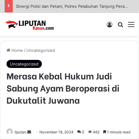
Sinergi Polisi dan Petani, Polres Pelabuhan Tanjung Perak Panen Jagung Pulut Ketan Ungu
Log In
Pencar
M
Home
/
Uncategorized
Uncategorized
Merasa Kebal Hukum Judi
Sabung Ayam Beroperasi di
Dukutalit Juwana
liputan
S
November 18, 2024
0
462
1 minute read