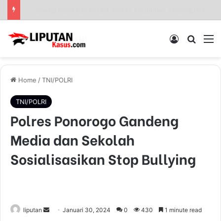
Sinergi Polisi dan Petani, Polres Pelabuhan Tanjung Perak Panen Jagung Pulut Ketan Ungu
Log In
Pencar
M
Home
/
TNI/POLRI
TNI/POLRI
Polres Ponorogo Gandeng
Media dan Sekolah
Sosialisasikan Stop Bullying
liputan
S
Januari 30, 2024
0
430
1 minute read