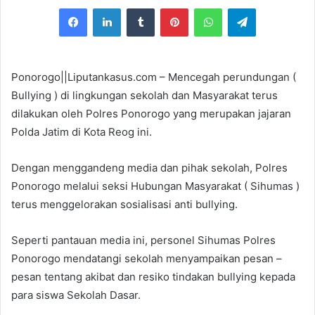
e
Facebook
LinkedIn
Tumblr
Pinterest
WhatsApp
Telegram
n
d
a
n
Ponorogo||Liputankasus.com – Mencegah perundungan (
e
Bullying ) di lingkungan sekolah dan Masyarakat terus
m
dilakukan oleh Polres Ponorogo yang merupakan jajaran
a
Polda Jatim di Kota Reog ini.
i
l
Dengan menggandeng media dan pihak sekolah, Polres
Ponorogo melalui seksi Hubungan Masyarakat ( Sihumas )
terus menggelorakan sosialisasi anti bullying.
Seperti pantauan media ini, personel Sihumas Polres
Ponorogo mendatangi sekolah menyampaikan pesan –
pesan tentang akibat dan resiko tindakan bullying kepada
para siswa Sekolah Dasar.