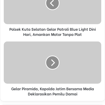
a
i
l
a
d
d
Polsek Kuta Selatan Gelar Patroli Blue Light Dini
r
Hari, Amankan Motor Tanpa Plat
e
s
s
Gelar Piramida, Kapolda Jatim Bersama Media
Deklarasikan Pemilu Damai