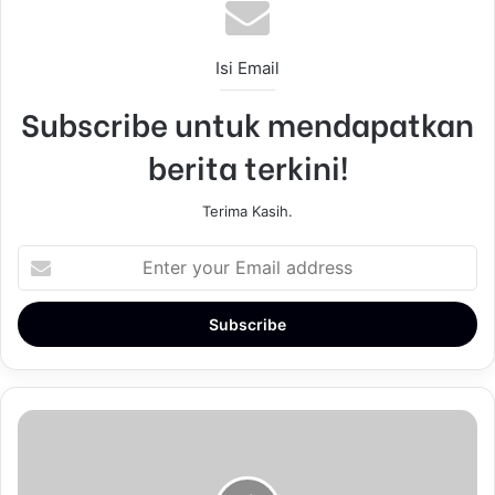
Isi Email
Subscribe untuk mendapatkan
berita terkini!
Terima Kasih.
E
n
t
e
r
y
o
u
r
E
m