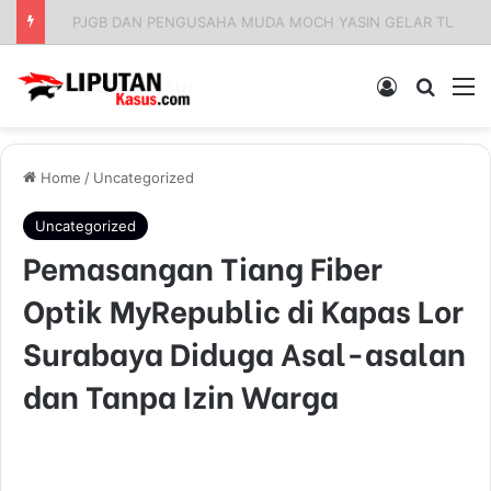
Apresiasi Pengadilan Tinggi Surabaya: Respons Cepat Gugatan Banding Perdata Sumenep, Harapan Pencari Keadilan
Log In
Pencar
M
Home
/
Uncategorized
Uncategorized
Pemasangan Tiang Fiber
Optik MyRepublic di Kapas Lor
Surabaya Diduga Asal-asalan
dan Tanpa Izin Warga