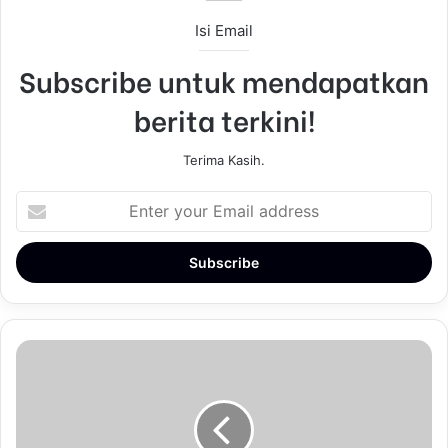
Isi Email
Subscribe untuk mendapatkan
berita terkini!
Terima Kasih.
E
n
t
e
r
y
o
u
r
E
m
a