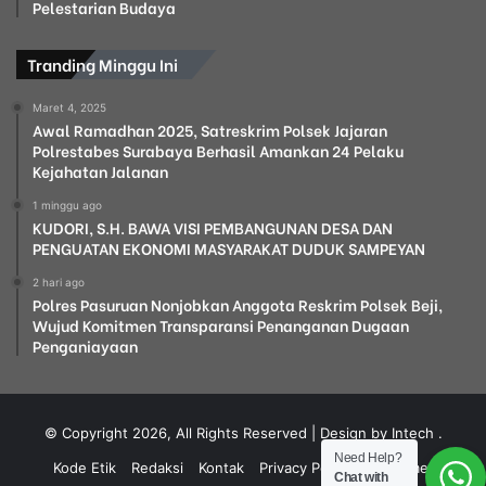
Pelestarian Budaya
Tranding Minggu Ini
Maret 4, 2025
Awal Ramadhan 2025, Satreskrim Polsek Jajaran
Polrestabes Surabaya Berhasil Amankan 24 Pelaku
Kejahatan Jalanan
1 minggu ago
KUDORI, S.H. BAWA VISI PEMBANGUNAN DESA DAN
PENGUATAN EKONOMI MASYARAKAT DUDUK SAMPEYAN
2 hari ago
Polres Pasuruan Nonjobkan Anggota Reskrim Polsek Beji,
Wujud Komitmen Transparansi Penanganan Dugaan
Penganiayaan
© Copyright 2026, All Rights Reserved | Design by Intech
.
Need Help?
Kode Etik
Redaksi
Kontak
Privacy Policy
Disclaimer
Chat with