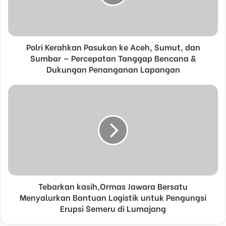
i
l
a
d
d
Polri Kerahkan Pasukan ke Aceh, Sumut, dan
r
Sumbar — Percepatan Tanggap Bencana &
e
Dukungan Penanganan Lapangan
s
s
Tebarkan kasih,Ormas Jawara Bersatu
Menyalurkan Bantuan Logistik untuk Pengungsi
Erupsi Semeru di Lumajang