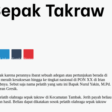
Sepak Takraw
ok
LinkedIn
Tumblr
Pinterest
ak karena perannya ibarat sebuah adegan atau pertunjukan berada di
w meraih kesuksesan hingga ke tingkat nasional di PON XX di Irian
jabnya. Sebut saja nama pelatih yang satu ini Bapak Nurul Yakin, M.Pd.
an Gresik.
elatih olahraga sepak takraw di Kecamatan Tambak. Jerih payah beliau
hasil. Beliau dapat dikatakan sosok pelatih olahraga sepak takraw