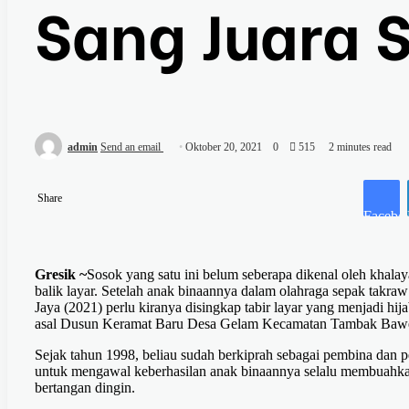
Sang Juara 
admin
Send an email
Oktober 20, 2021
0
515
2 minutes read
Share
Facebo
Gresik ~
Sosok yang satu ini belum seberapa dikenal oleh khalay
balik layar. Setelah anak binaannya dalam olahraga sepak takra
Jaya (2021) perlu kiranya disingkap tabir layar yang menjadi hi
asal Dusun Keramat Baru Desa Gelam Kecamatan Tambak Bawe
Sejak tahun 1998, beliau sudah berkiprah sebagai pembina dan p
untuk mengawal keberhasilan anak binaannya selalu membuahkan 
bertangan dingin.