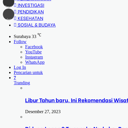
INVESTIGASI
Share via Email
PENDIDIKAN
KESEHATAN
Print
SOSIAL & BUDAYA
℃
Surabaya
33
Follow
Facebook
YouTube
Instagram
WhatsApp
Log In
Pencarian untuk
7
Tranding
Libur Tahun baru, Ini Rekomendasi Wisa
Desember 27, 2023