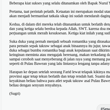
Beberapa kiat sukses yang selalu ditanamkan oleh Bapak Nurul 
Pertama, taat perintah pelatih. Ketaatan ini merupakan modal ut
akan menjadi bermanfaat tatkala sikap ini sudah mendarah dagin
Kedua, di dalam diri mereka telah ditanamkan untuk berlatih de
dan yang ketiga selalu berdoa kepada Allah, SWT. karena doa 
perjuangan untuk meraih kesuksesan. Ketiga kiat inilah yang suda
Suka duka yang pernah menjadi sebuah romantika yang dirasakan 
para pemain sepak takraw sebagai anak binaannya itu jujur, tawa
duka sebagai bumbu romantika bagi anak kepulauan saat dikirim
keinginan meminta atau mengajak berenang, makan terkadang dan
sampai ceroboh saat menyeberang di jalan raya yang memang pa
seperti di Pulau Bawean yang lalu lintasnya lengang tanpa adanya
Harapan ke depan setelah seorang Farid lewat telapak kikinya
provinsi agar tetap tekun berlatih dan tetap rendah hati. Suami 
keyakinan beliau bahwa para atlet sepak takraw asal Pulau Ba
beliau dengan senyum renyahnya.
(Sugri)
Sep