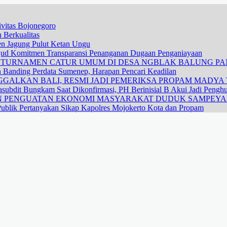
vitas Bojonegoro
 Berkualitas
nen Jagung Pulut Ketan Ungu
ujud Komitmen Transparansi Penanganan Dugaan Penganiayaan
R TURNAMEN CATUR UMUM DI DESA NGBLAK BALUNG P
n Banding Perdata Sumenep, Harapan Pencari Keadilan
GALKAN BALI, RESMI JADI PEMERIKSA PROPAM MADYA T
subdit Bungkam Saat Dikonfirmasi, PH Berinisial B Akui Jadi Pengh
DAN PENGUATAN EKONOMI MASYARAKAT DUDUK SAMPEY
ublik Pertanyakan Sikap Kapolres Mojokerto Kota dan Propam