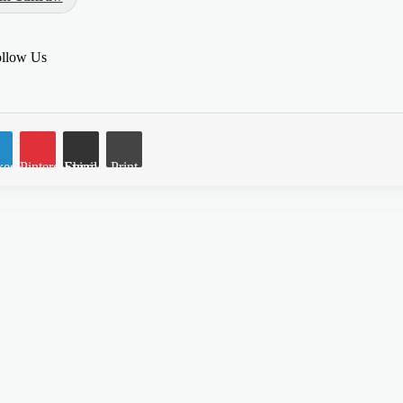
llow Us
kedIn
Pinterest
Share via Email
Print