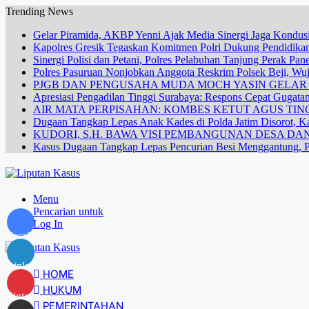
Trending News
Gelar Piramida, AKBP Yenni Ajak Media Sinergi Jaga Kondusi
Kapolres Gresik Tegaskan Komitmen Polri Dukung Pendidikan
Sinergi Polisi dan Petani, Polres Pelabuhan Tanjung Perak Pa
Polres Pasuruan Nonjobkan Anggota Reskrim Polsek Beji, W
PJGB DAN PENGUSAHA MUDA MOCH YASIN GELA
Apresiasi Pengadilan Tinggi Surabaya: Respons Cepat Gugata
AIR MATA PERPISAHAN: KOMBES KETUT AGUS TING
Dugaan Tangkap Lepas Anak Kades di Polda Jatim Disorot, Ka
KUDORI, S.H. BAWA VISI PEMBANGUNAN DESA 
Kasus Dugaan Tangkap Lepas Pencurian Besi Menggantung, P
Menu
Pencarian untuk
Log In
Facebook
LinkedIn
HOME
HUKUM
Pinterest
PEMERINTAHAN