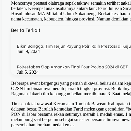
Moncernya prestasi olahraga sepak takraw semakin terlihat tatk
bertalen. Keempat anak asuhannya antara lain: Farid lulusan Sma
Husni lulusan MA Miftahul Ulum Sokaoneng. Berkat kesabaran d
nama kecamatan, kabupaten, hingga provinsi. Namun demikian pe
Berita Terkait
Bikin Bangga, Tim Terjun Payung Polri Raih Prestasi di Ke
Juni 9, 2024
Polrestabes Siap Amankan Final Four Proliga 2024 di GBT
Juli 5, 2024
Beberapa event bergengsi yang pernah dikawal beliau dalam keju
O2SN tim binaannya meraih juara di tingkat provinsi. Berikutnya
Ragunan Jakarta tim kebanggan beliau meraih juara 3. Saat mel
Tim sepak takraw asal Kecamatan Tambak Bawean Kabupaten Gres
delapan besar. Barulah kemudian Farid melenggang sendirian “b
PON di Jabar bersama rekan setimnya meraih 1 medali emas, 1 
melambung saat berperan sebagai smasher bersama timnya mewa
persembahan torehan medali emas.