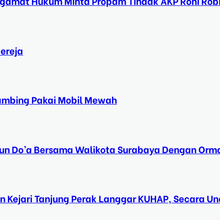
ngamat Hukum Minta Propam Tindak AKP Roni Rob
ereja
Kambing Pakai Mobil Mewah
Tahun Do’a Bersama Walikota Surabaya Dengan Orma
n Kejari Tanjung Perak Langgar KUHAP, Secara 