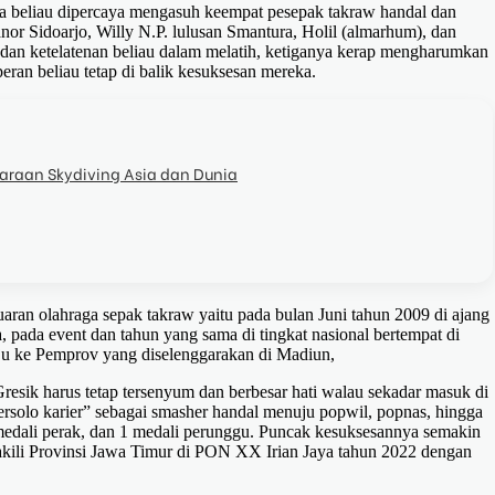
ala beliau dipercaya mengasuh keempat pesepak takraw handal dan
nor Sidoarjo, Willy N.P. lulusan Smantura, Holil (almarhum), dan
an ketelatenan beliau dalam melatih, ketiganya kerap mengharumkan
ran beliau tetap di balik kesuksesan mereka.
juaraan Skydiving Asia dan Dunia
aran olahraga sepak takraw yaitu pada bulan Juni tahun 2009 di ajang
, pada event dan tahun yang sama di tingkat nasional bertempat di
aju ke Pemprov yang diselenggarakan di Madiun,
ik harus tetap tersenyum dan berbesar hati walau sekadar masuk di
ersolo karier” sebagai smasher handal menuju popwil, popnas, hingga
medali perak, dan 1 medali perunggu. Puncak kesuksesannya semakin
kili Provinsi Jawa Timur di PON XX Irian Jaya tahun 2022 dengan