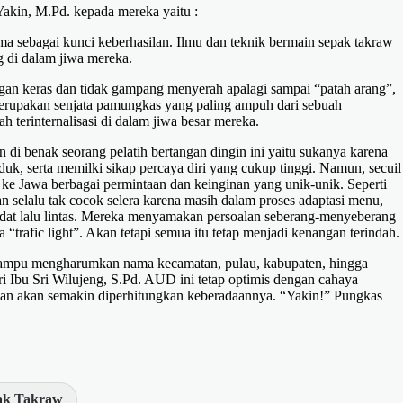
Yakin, M.Pd. kepada mereka yaitu :
ama sebagai kunci keberhasilan. Ilmu dan teknik bermain sepak takraw
g di dalam jiwa mereka.
ngan keras dan tidak gampang menyerah apalagi sampai “patah arang”,
merupakan senjata pamungkas yang paling ampuh dari sebuah
h terinternalisasi di dalam jiwa besar mereka.
di benak seorang pelatih bertangan dingin ini yaitu sukanya karena
duk, serta memilki sikap percaya diri yang cukup tinggi. Namun, secuil
 ke Jawa berbagai permintaan dan keinginan yang unik-unik. Seperti
 selalu tak cocok selera karena masih dalam proses adaptasi menu,
dat lalu lintas. Mereka menyamakan persoalan seberang-menyeberang
 “trafic light”. Akan tetapi semua itu tetap menjadi kenangan terindah.
 mampu mengharumkan nama kecamatan, pulau, kabupaten, hingga
dari Ibu Sri Wilujeng, S.Pd. AUD ini tetap optimis dengan cahaya
wean akan semakin diperhitungkan keberadaannya. “Yakin!” Pungkas
ak Takraw