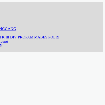
ANGGANG
K.III DIV PROPAM MABES POLRI
ubung
AN