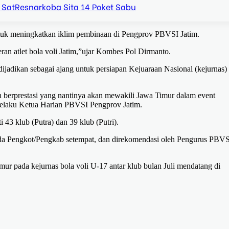
 SatResnarkoba Sita 14 Poket Sabu
tuk meningkatkan iklim pembinaan di Pengprov PBVSI Jatim.
an atlet bola voli Jatim,”ujar Kombes Pol Dirmanto.
dijadikan sebagai ajang untuk persiapan Kejuaraan Nasional (kejurnas)
dan berprestasi yang nantinya akan mewakili Jawa Timur dalam event
 selaku Ketua Harian PBVSI Pengprov Jatim.
43 klub (Putra) dan 39 klub (Putri).
r pada Pengkot/Pengkab setempat, dan direkomendasi oleh Pengurus PBV
ur pada kejurnas bola voli U-17 antar klub bulan Juli mendatang di