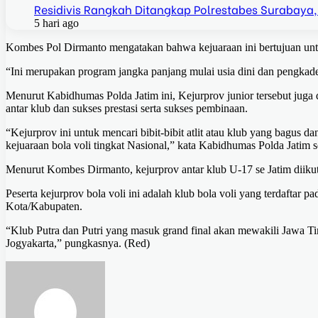
Residivis Rangkah Ditangkap Polrestabes Surabaya,
5 hari ago
Kombes Pol Dirmanto mengatakan bahwa kejuaraan ini bertujuan un
“Ini merupakan program jangka panjang mulai usia dini dan pengkader
Menurut Kabidhumas Polda Jatim ini, Kejurprov junior tersebut juga 
antar klub dan sukses prestasi serta sukses pembinaan.
“Kejurprov ini untuk mencari bibit-bibit atlit atau klub yang bagus 
kejuaraan bola voli tingkat Nasional,” kata Kabidhumas Polda Jatim
Menurut Kombes Dirmanto, kejurprov antar klub U-17 se Jatim diikuti 
Peserta kejurprov bola voli ini adalah klub bola voli yang terdafta
Kota/Kabupaten.
“Klub Putra dan Putri yang masuk grand final akan mewakili Jawa Tim
Jogyakarta,” pungkasnya. (Red)