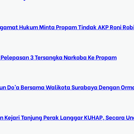
ngamat Hukum Minta Propam Tindak AKP Roni Rob
 Pelepasan 3 Tersangka Narkoba Ke Propam
Tahun Do’a Bersama Walikota Surabaya Dengan Orma
n Kejari Tanjung Perak Langgar KUHAP, Secara 