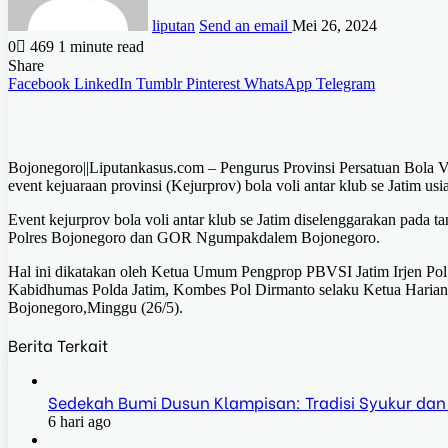
liputan
Send an email
Mei 26, 2024
0
469
1 minute read
Share
Facebook
LinkedIn
Tumblr
Pinterest
WhatsApp
Telegram
Bojonegoro||Liputankasus.com – Pengurus Provinsi Persatuan Bola 
event kejuaraan provinsi (Kejurprov) bola voli antar klub se Jatim u
Event kejurprov bola voli antar klub se Jatim diselenggarakan pad
Polres Bojonegoro dan GOR Ngumpakdalem Bojonegoro.
Hal ini dikatakan oleh Ketua Umum Pengprop PBVSI Jatim Irjen Pol
Kabidhumas Polda Jatim, Kombes Pol Dirmanto selaku Ketua Harian 
Bojonegoro,Minggu (26/5).
Berita Terkait
Sedekah Bumi Dusun Klampisan: Tradisi Syukur dan
6 hari ago