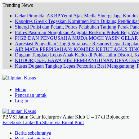
Trending News
Gelar Piramida, AKBP Yenni Ajak Media Sinergi Jaga Kondusi
Kapolres Gresik Tegaskan Komitmen Polri Dukung Pendidikan
Sinergi Polisi dan Petani, Polres Pelabuhan Tanjung Perak Pa
Polres Pasuruan Nonjobkan Anggota Reskrim Polsek Beji, W
PJGB DAN PENGUSAHA MUDA MOCH YASIN GELA
Apresiasi Pengadilan Tinggi Surabaya: Respons Cepat Gugata
AIR MATA PERPISAHAN: KOMBES KETUT AGUS TING
Dugaan Tangkap Lepas Anak Kades di Polda Jatim Disorot, Ka
KUDORI, S.H. BAWA VISI PEMBANGUNAN DESA 
Kasus Dugaan Tangkap Lepas Pencurian Besi Menggantung, P
Menu
Pencarian untuk
Log In
PBVSI Jatim Gelar Kejurprov Antar Klub U – 17 di Bojonegoro
Facebook
LinkedIn
Share via Email
Print
Berita sebelumnya
Berita selanjutnya