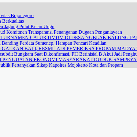
vitas Bojonegoro
 Berkualitas
nen Jagung Pulut Ketan Ungu
ujud Komitmen Transparansi Penanganan Dugaan Penganiayaan
R TURNAMEN CATUR UMUM DI DESA NGBLAK BALUNG P
n Banding Perdata Sumenep, Harapan Pencari Keadilan
GALKAN BALI, RESMI JADI PEMERIKSA PROPAM MADYA T
subdit Bungkam Saat Dikonfirmasi, PH Berinisial B Akui Jadi Pengh
DAN PENGUATAN EKONOMI MASYARAKAT DUDUK SAMPEY
ublik Pertanyakan Sikap Kapolres Mojokerto Kota dan Propam