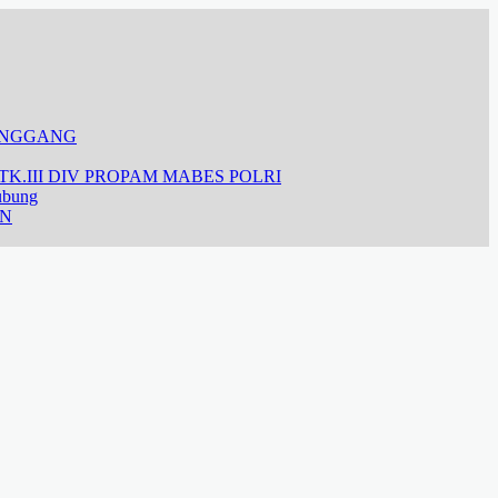
ANGGANG
K.III DIV PROPAM MABES POLRI
ubung
AN