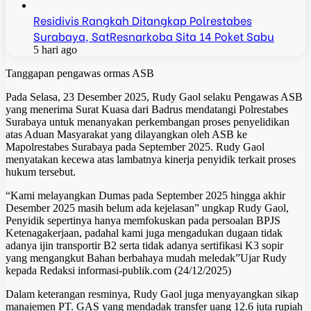
Residivis Rangkah Ditangkap Polrestabes
Surabaya, SatResnarkoba Sita 14 Poket Sabu
5 hari ago
Tanggapan pengawas ormas ASB
Pada Selasa, 23 Desember 2025, Rudy Gaol selaku Pengawas ASB
yang menerima Surat Kuasa dari Badrus mendatangi Polrestabes
Surabaya untuk menanyakan perkembangan proses penyelidikan
atas Aduan Masyarakat yang dilayangkan oleh ASB ke
Mapolrestabes Surabaya pada September 2025. Rudy Gaol
menyatakan kecewa atas lambatnya kinerja penyidik terkait proses
hukum tersebut.
“Kami melayangkan Dumas pada September 2025 hingga akhir
Desember 2025 masih belum ada kejelasan” ungkap Rudy Gaol,
Penyidik sepertinya hanya memfokuskan pada persoalan BPJS
Ketenagakerjaan, padahal kami juga mengadukan dugaan tidak
adanya ijin transportir B2 serta tidak adanya sertifikasi K3 sopir
yang mengangkut Bahan berbahaya mudah meledak”Ujar Rudy
kepada Redaksi informasi-publik.com (24/12/2025)
Dalam keterangan resminya, Rudy Gaol juga menyayangkan sikap
manajemen PT. GAS yang mendadak transfer uang 12.6 juta rupiah