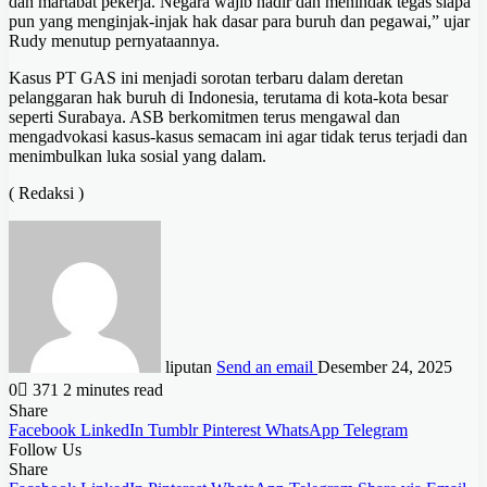
dan martabat pekerja. Negara wajib hadir dan menindak tegas siapa
pun yang menginjak-injak hak dasar para buruh dan pegawai,” ujar
Rudy menutup pernyataannya.
Kasus PT GAS ini menjadi sorotan terbaru dalam deretan
pelanggaran hak buruh di Indonesia, terutama di kota-kota besar
seperti Surabaya. ASB berkomitmen terus mengawal dan
mengadvokasi kasus-kasus semacam ini agar tidak terus terjadi dan
menimbulkan luka sosial yang dalam.
( Redaksi )
liputan
Send an email
Desember 24, 2025
0
371
2 minutes read
Share
Facebook
LinkedIn
Tumblr
Pinterest
WhatsApp
Telegram
Follow Us
Share