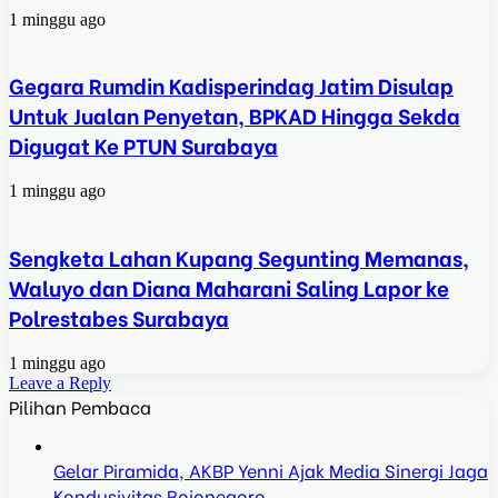
1 minggu ago
Gegara Rumdin Kadisperindag Jatim Disulap
Untuk Jualan Penyetan, BPKAD Hingga Sekda
Digugat Ke PTUN Surabaya
1 minggu ago
Sengketa Lahan Kupang Segunting Memanas,
Waluyo dan Diana Maharani Saling Lapor ke
Polrestabes Surabaya
1 minggu ago
Leave a Reply
Pilihan Pembaca
Gelar Piramida, AKBP Yenni Ajak Media Sinergi Jaga
Kondusivitas Bojonegoro