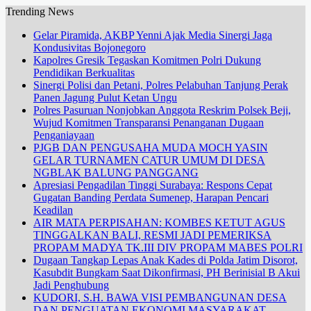
Trending News
Gelar Piramida, AKBP Yenni Ajak Media Sinergi Jaga
Kondusivitas Bojonegoro
Kapolres Gresik Tegaskan Komitmen Polri Dukung
Pendidikan Berkualitas
Sinergi Polisi dan Petani, Polres Pelabuhan Tanjung Perak
Panen Jagung Pulut Ketan Ungu
Polres Pasuruan Nonjobkan Anggota Reskrim Polsek Beji,
Wujud Komitmen Transparansi Penanganan Dugaan
Penganiayaan
PJGB DAN PENGUSAHA MUDA MOCH YASIN
GELAR TURNAMEN CATUR UMUM DI DESA
NGBLAK BALUNG PANGGANG
Apresiasi Pengadilan Tinggi Surabaya: Respons Cepat
Gugatan Banding Perdata Sumenep, Harapan Pencari
Keadilan
AIR MATA PERPISAHAN: KOMBES KETUT AGUS
TINGGALKAN BALI, RESMI JADI PEMERIKSA
PROPAM MADYA TK.III DIV PROPAM MABES POLRI
Dugaan Tangkap Lepas Anak Kades di Polda Jatim Disorot,
Kasubdit Bungkam Saat Dikonfirmasi, PH Berinisial B Akui
Jadi Penghubung
KUDORI, S.H. BAWA VISI PEMBANGUNAN DESA
DAN PENGUATAN EKONOMI MASYARAKAT