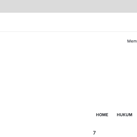
Memb
Fac
Lin
Sh
Pri
Berit
via
sebe
Berit
Ema
HOME
HUKUM
selan
7