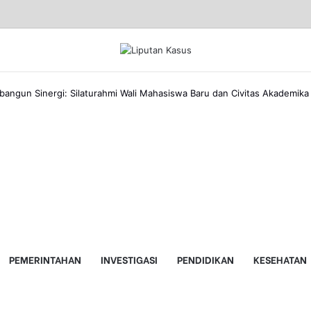
angun Sinergi: Silaturahmi Wali Mahasiswa Baru dan Civitas Akademik
ebook
kedIn
are
nt
a
lumnya
a
il
PEMERINTAHAN
INVESTIGASI
PENDIDIKAN
KESEHATAN
jutnya