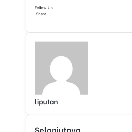
F
L
T
P
W
T
a
Follow Us
a
i
u
i
h
e
i
c
Share
n
m
n
a
l
l
e
F
k
L
b
P
t
W
t
e
T
S
P
b
a
e
i
l
i
e
h
s
g
e
h
r
o
c
d
n
r
n
r
a
A
r
l
a
i
o
e
I
k
t
e
t
p
a
e
r
n
k
b
n
e
e
s
s
p
m
g
e
t
o
d
r
t
A
r
v
o
I
e
p
a
i
k
n
s
p
m
a
t
E
m
a
i
l
liputan
Selanjutnya