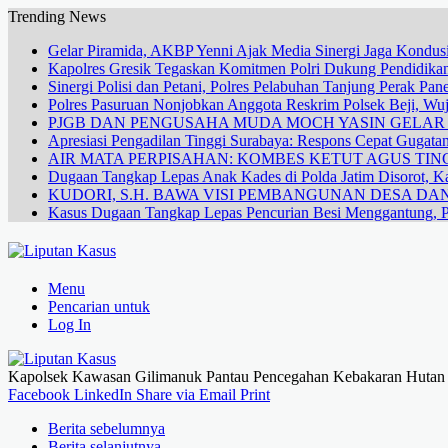
Trending News
Gelar Piramida, AKBP Yenni Ajak Media Sinergi Jaga Kondusi
Kapolres Gresik Tegaskan Komitmen Polri Dukung Pendidikan
Sinergi Polisi dan Petani, Polres Pelabuhan Tanjung Perak Pa
Polres Pasuruan Nonjobkan Anggota Reskrim Polsek Beji, W
PJGB DAN PENGUSAHA MUDA MOCH YASIN GELA
Apresiasi Pengadilan Tinggi Surabaya: Respons Cepat Gugata
AIR MATA PERPISAHAN: KOMBES KETUT AGUS TING
Dugaan Tangkap Lepas Anak Kades di Polda Jatim Disorot, Ka
KUDORI, S.H. BAWA VISI PEMBANGUNAN DESA 
Kasus Dugaan Tangkap Lepas Pencurian Besi Menggantung, P
Menu
Pencarian untuk
Log In
Kapolsek Kawasan Gilimanuk Pantau Pencegahan Kebakaran Hutan d
Facebook
LinkedIn
Share via Email
Print
Berita sebelumnya
Berita selanjutnya