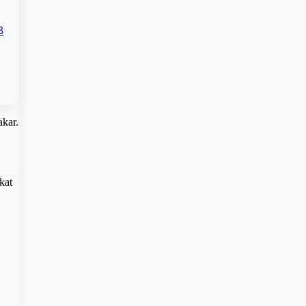
B
akar.
kat