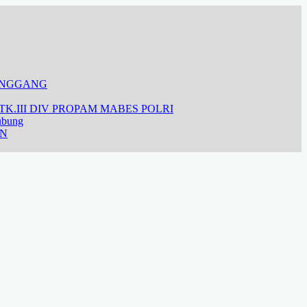
ANGGANG
K.III DIV PROPAM MABES POLRI
ubung
AN