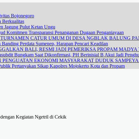
vitas Bojonegoro
 Berkualitas
nen Jagung Pulut Ketan Ungu
ujud Komitmen Transparansi Penanganan Dugaan Penganiayaan
R TURNAMEN CATUR UMUM DI DESA NGBLAK BALUNG P
n Banding Perdata Sumenep, Harapan Pencari Keadilan
GALKAN BALI, RESMI JADI PEMERIKSA PROPAM MADYA T
subdit Bungkam Saat Dikonfirmasi, PH Berinisial B Akui Jadi Pengh
DAN PENGUATAN EKONOMI MASYARAKAT DUDUK SAMPEY
ublik Pertanyakan Sikap Kapolres Mojokerto Kota dan Propam
engan Kegiatan Ngetril di Cekik