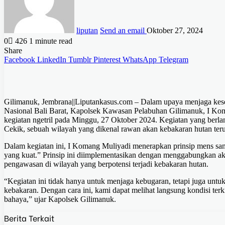
liputan
Send an email
Oktober 27, 2024
0
426
1 minute read
Share
Facebook
LinkedIn
Tumblr
Pinterest
WhatsApp
Telegram
Gilimanuk, Jembrana||Liputankasus.com – Dalam upaya menjaga kese
Nasional Bali Barat, Kapolsek Kawasan Pelabuhan Gilimanuk, I Ko
kegiatan ngetril pada Minggu, 27 Oktober 2024. Kegiatan yang ber
Cekik, sebuah wilayah yang dikenal rawan akan kebakaran hutan te
Dalam kegiatan ini, I Komang Muliyadi menerapkan prinsip mens sana 
yang kuat.” Prinsip ini diimplementasikan dengan menggabungkan akt
pengawasan di wilayah yang berpotensi terjadi kebakaran hutan.
“Kegiatan ini tidak hanya untuk menjaga kebugaran, tetapi juga unt
kebakaran. Dengan cara ini, kami dapat melihat langsung kondisi terki
bahaya,” ujar Kapolsek Gilimanuk.
Berita Terkait