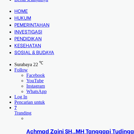
HOME
HUKUM
PEMERINTAHAN
INVESTIGASI
PENDIDIKAN
KESEHATAN
SOSIAL & BUDAYA
℃
Surabaya
22
Follow
Facebook
YouTube
Instagram
WhatsApp
Log In
Pencarian untuk
7
Tranding
Achmad Zaini SH,.MH Tanggapi Tudinga