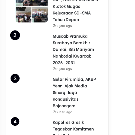
Klotok Gagas
Kejuaraan SD-SMA
Tahun Depan
2 jam ago
Muscab Pramuka
Surabaya Berakhir
Damai, Siti Mariyam
Nahkodai Kwarcab
2026–2031
6 jam ago
Gelar Piramida, AKBP
Yenni Ajak Media
Sinergi Jaga
Kondusivitas
Bojonegoro
2 hari ago
Kapolres Gresik
Tegaskan Komitmen