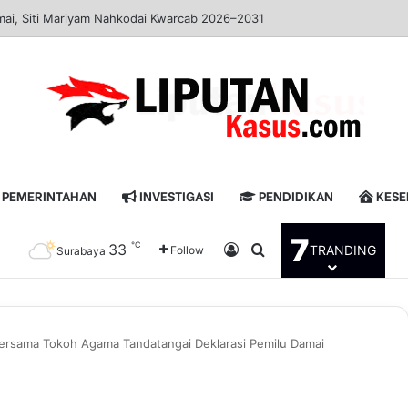
Sinergi Jaga Kondusivitas Bojonegoro
PEMERINTAHAN
INVESTIGASI
PENDIDIKAN
KESE
7
℃
33
Log In
Pencarian untuk
TRANDING
Follow
Surabaya
Bersama Tokoh Agama Tandatangai Deklarasi Pemilu Damai