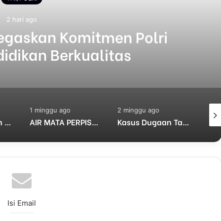
2 hari ago
Tegaskan Komitmen Polri
idikan Berkualitas
1 minggu ago
2 minggu ago
4 mi
Polres Pasuruan Nonjobkan Anggota Reskrim Polsek Beji, Wujud Komitmen Transparansi Penanganan Dugaan Penganiayaan
AIR MATA PERPISAHAN: KOMBES KETUT AGUS TINGGALKAN BALI, RESMI JADI PEMERIKSA PROPAM MADYA TK.III DIV PROPAM MABES POLRI
Kasus Dugaan Tangkap Lepas Pencurian Besi Menggantung, Publik Pertanyakan Sikap Kapolres Mojokerto Kota dan Propam
Isi Email