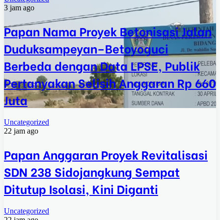
3 jam ago
Papan Nama Proyek Betonisasi Jalan
Duduksampeyan–Betoyoguci
Berbeda dengan Data LPSE, Publik
Pertanyakan Selisih Anggaran Rp 660
Juta
Uncategorized
22 jam ago
Papan Anggaran Proyek Revitalisasi
SDN 238 Sidojangkung Sempat
Ditutup Isolasi, Kini Diganti
Uncategorized
22 jam ago