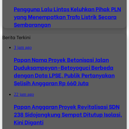
Pengguna Lalu Lintas Keluhkan Pihak PLN
yang Menempatkan Trafo Listrik Secara
Sembarangan
Berita Terkini
3 jam ago
Papan Nama Proyek Betonisasi Jalan
Duduksampeyan–Betoyoguci Berbeda
dengan Data LPSE, Publik Pertanyakan
Selisih Anggaran Rp 660 Juta
22 jam ago
Papan Anggaran Proyek Revitalisasi SDN
238 Sidojangkung Sempat Ditutup Isolasi,
Kini Diganti