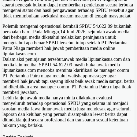
aparat penegak hukum dapat memberikan penjelasan secara terbuka
mengenai status dan hasil pengawasan terhadap SPBU tersebut agar
tidak menimbulkan spekulasi macam macam di tengah masyarakat.
Polemik mengenai operasional kembali SPBU 54.622.09 bukanlah
persoalan baru. Pada Minggu,14.Juni.2026, sejumlah awak media
dari berbagai media diketahui melakukan peninjauan untuk
mengetahui apa benar SPBU tersebut tutup setelah PT Pertamina
Patra Niaga memberi hak jawab pemberitaan media online
liputankasus.com.
Dalam aksi peninjauan tersebut,awak media liputankasus.com dan
media lain melihat SPBU 54.622.09 masih buka,awak media
liputankasus.com mencoba meminta klarifikasi ke manager comm
PT Pertamina Patra niaga melalui wattshapp masseger agar
memberi hak jawab.tapi sayang itikat baik awak media sampai berita
ini diterbitkan area manager comm PT Pertamina Patra niaga tidak
memberi jawaban.
Lebih lanjut awak media hanya minta dilakukan evaluasi
menyeluruh terhadap operasional SPBU yang selama ini menjadi
sorotan media Jawa timur.awak media juga mendesak agar seluruh
laporan dan keluhan yang pernah disampaikan lewat berita dapat
ditindaklanjuti secara profesional dan transparan sesuai ketentuan
hukum yang berlaku.
Berita Terkait