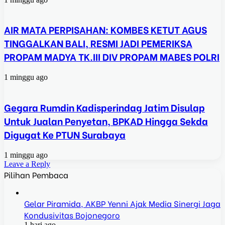
AIR MATA PERPISAHAN: KOMBES KETUT AGUS
TINGGALKAN BALI, RESMI JADI PEMERIKSA
PROPAM MADYA TK.III DIV PROPAM MABES POLRI
1 minggu ago
Gegara Rumdin Kadisperindag Jatim Disulap
Untuk Jualan Penyetan, BPKAD Hingga Sekda
Digugat Ke PTUN Surabaya
1 minggu ago
Leave a Reply
Pilihan Pembaca
Gelar Piramida, AKBP Yenni Ajak Media Sinergi Jaga
Kondusivitas Bojonegoro
1 hari ago