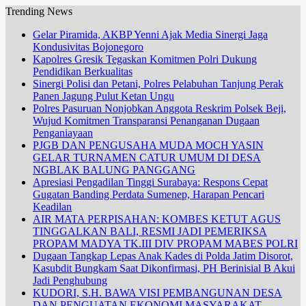
Trending News
Gelar Piramida, AKBP Yenni Ajak Media Sinergi Jaga
Kondusivitas Bojonegoro
Kapolres Gresik Tegaskan Komitmen Polri Dukung
Pendidikan Berkualitas
Sinergi Polisi dan Petani, Polres Pelabuhan Tanjung Perak
Panen Jagung Pulut Ketan Ungu
Polres Pasuruan Nonjobkan Anggota Reskrim Polsek Beji,
Wujud Komitmen Transparansi Penanganan Dugaan
Penganiayaan
PJGB DAN PENGUSAHA MUDA MOCH YASIN
GELAR TURNAMEN CATUR UMUM DI DESA
NGBLAK BALUNG PANGGANG
Apresiasi Pengadilan Tinggi Surabaya: Respons Cepat
Gugatan Banding Perdata Sumenep, Harapan Pencari
Keadilan
AIR MATA PERPISAHAN: KOMBES KETUT AGUS
TINGGALKAN BALI, RESMI JADI PEMERIKSA
PROPAM MADYA TK.III DIV PROPAM MABES POLRI
Dugaan Tangkap Lepas Anak Kades di Polda Jatim Disorot,
Kasubdit Bungkam Saat Dikonfirmasi, PH Berinisial B Akui
Jadi Penghubung
KUDORI, S.H. BAWA VISI PEMBANGUNAN DESA
DAN PENGUATAN EKONOMI MASYARAKAT