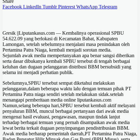
Share
Facebook
LinkedIn
Tumblr
Pinterest
WhatsApp
Telegram
Gresik ||Liputankasus.com — Kembalinya operasional SPBU
54.622.09 yang berlokasi di Kecamatan Babat, Kabupaten
Lamongan, setelah sebelumnya menjalani masa penindakan oleh
Pertamina Patra Niaga, kembali menjadi sorotan media.
Sejumlah awak media mempertanyakan apa benar sangsi diberikan
serta dasar dibukanya kembali SPBU tersebut di tengah berbagai
keluhan dan dugaan pelanggaran distribusi BBM bersubsidi yang
selama ini menjadi perhatian publik.
Sebelumnya,SPBU tersebut sempat diketahui melakukan
pelanggaran,dalam beberapa waktu lalu dengan temuan pihak PT
Pertamina Patra niaga sendiri setelah melakukan sidak.setelah
menangapi pemberitaan media online liputankasus.com
Namun,selang beberapa hari,SPBU tersebut kembali aktif melayani
penyaluran BBM, muncul berbagai pertanyaan dari awak media
mengenai hasil evaluasi, pengawasan, maupun tindak lanjut
terhadap berbagai temuan yang pernah disampaikan awak media
lewat berita terkait dugaan penyimpangan pendistribusian BBM.
Awak media berharap pemerintah daerah,PT Pertamina Patra Niaga,
Badan Pengatur Hilir Minyak dan Gas Bumi (BPH Migas), serta