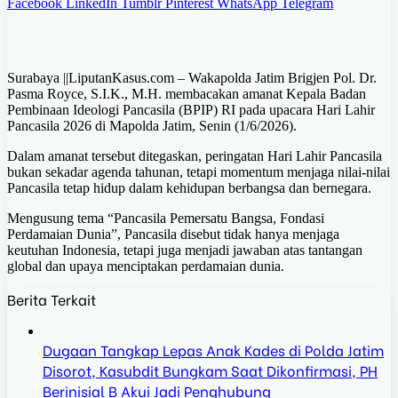
Facebook
LinkedIn
Tumblr
Pinterest
WhatsApp
Telegram
Surabaya ||LiputanKasus.com – Wakapolda Jatim Brigjen Pol. Dr.
Pasma Royce, S.I.K., M.H. membacakan amanat Kepala Badan
Pembinaan Ideologi Pancasila (BPIP) RI pada upacara Hari Lahir
Pancasila 2026 di Mapolda Jatim, Senin (1/6/2026).
Dalam amanat tersebut ditegaskan, peringatan Hari Lahir Pancasila
bukan sekadar agenda tahunan, tetapi momentum menjaga nilai-nilai
Pancasila tetap hidup dalam kehidupan berbangsa dan bernegara.
Mengusung tema “Pancasila Pemersatu Bangsa, Fondasi
Perdamaian Dunia”, Pancasila disebut tidak hanya menjaga
keutuhan Indonesia, tetapi juga menjadi jawaban atas tantangan
global dan upaya menciptakan perdamaian dunia.
Berita Terkait
Dugaan Tangkap Lepas Anak Kades di Polda Jatim
Disorot, Kasubdit Bungkam Saat Dikonfirmasi, PH
Berinisial B Akui Jadi Penghubung