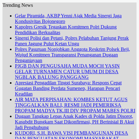
Trending News
Gelar Piramida, AKBP Yenni Ajak Media Sinergi Jaga
Kondusivitas Bojonegoro
Kapolres Gresik Tegaskan Komitmen Polri Dukung
Pendidikan Berkualitas
Sinergi Polisi dan Petani, Polres Pelabuhan Tanjung Perak
Panen Jagung Pulut Ketan Ungu
Polres Pasuruan Nonjobkan Anggota Reskrim Polsek Beji,
Wujud Komitmen Transparansi Penanganan Dugaan
Penganiayaan
PJGB DAN PENGUSAHA MUDA MOCH YASIN
GELAR TURNAMEN CATUR UMUM DI DESA
NGBLAK BALUNG PANGGANG
Apresiasi Pengadilan Tinggi Surabaya: Respons Cepat
Gugatan Banding Perdata Sumenep, Harapan Pencari
Keadilan
AIR MATA PERPISAHAN: KOMBES KETUT AGUS
TINGGALKAN BALI, RESMI JADI PEMERIKSA
PROPAM MADYA TK.III DIV PROPAM MABES POLRI
Dugaan Tangkap Lepas Anak Kades di Polda Jatim Disorot,
Kasubdit Bungkam Saat Dikonfirmasi, PH Berinisial B Akui
Jadi Penghubung
KUDORI, S.H. BAWA VISI PEMBANGUNAN DESA
DAN PENGUATAN EKONOMI MASYARAKAT