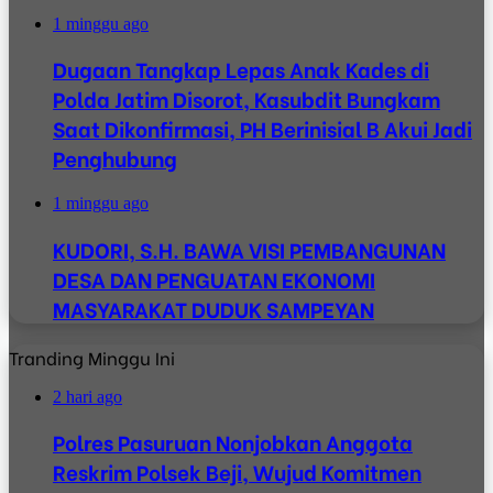
1 minggu ago
Dugaan Tangkap Lepas Anak Kades di
Polda Jatim Disorot, Kasubdit Bungkam
Saat Dikonfirmasi, PH Berinisial B Akui Jadi
Penghubung
1 minggu ago
KUDORI, S.H. BAWA VISI PEMBANGUNAN
DESA DAN PENGUATAN EKONOMI
MASYARAKAT DUDUK SAMPEYAN
Tranding Minggu Ini
2 hari ago
Polres Pasuruan Nonjobkan Anggota
Reskrim Polsek Beji, Wujud Komitmen