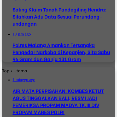
Saling Klaim Tanah Pandegiling Hendra:
Silahkan Adu Data Sesuai Perundang-
undangan
10 jam ago
Polres Malang Amankan Tersangka
Pengedar Narkoba di Kepanjen, Sita Sabu
96 Gram dan Ganja 131 Gram
Topik Utama
1 minggu ago
AIR MATA PERPISAHAN: KOMBES KETUT
AGUS TINGGALKAN BALI, RESMI JADI
PEMERIKSA PROPAM MADYA TK.III DIV
PROPAM MABES POLRI