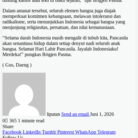
dinding kantor atau teks di buku sejarah,” ujar Brigjen Pasma.
Dalam amanat tersebut, seluruh elemen bangsa juga diajak
memperkuat komitmen kebangsaan, melawan intoleransi dan
radikalisme, serta menunjukkan Indonesia sebagai bangsa yang
menjunjung religiusitas, persatuan, dan nilai kemanusiaan.
“Selama darah Indonesia masih mengalir di tubuh kita, Pancasila
akan senantiasa hidup dalam setiap denyut nadi seluruh anak
bangsa. Selamat Hari Lahir Pancasila. Jayalah Indonesiaku!
Merdeka!” pungkas Brigjen Pasma.
( Gus, Daeng )
liputan
Send an email
Juni 1, 2026
0
365
1 minute read
Share
Facebook
LinkedIn
Tumblr
Pinterest
WhatsApp
Telegram
Follow Us