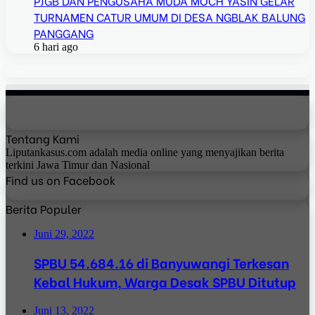
PJGB DAN PENGUSAHA MUDA MOCH YASIN GELAR
TURNAMEN CATUR UMUM DI DESA NGBLAK BALUNG
PANGGANG
6 hari ago
Tentang Kami
Liputankasus.com adalah media online yang menyajikan berita
terkini Jawa Timur dan Nasional
Find us on Facebook
Berita Populer
Juni 29, 2022
SPBU 54.684.16 di Banyuwangi Terkesan
Kebal Hukum, Warga Desak SPBU Ditutup
Juni 13, 2022