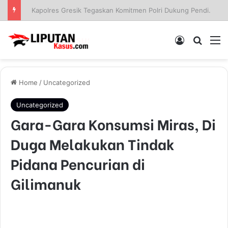
Sinergi Polisi dan Petani, Polres Pelabuhan Tanjung Perak Panen Jagung Pulut Ketan Ungu
Log In
Pencar
M
Home
/
Uncategorized
Uncategorized
Gara-Gara Konsumsi Miras, Di
Duga Melakukan Tindak
Pidana Pencurian di
Gilimanuk