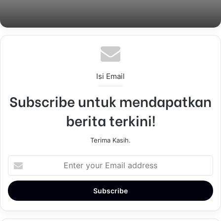
Isi Email
Subscribe untuk mendapatkan
berita terkini!
Terima Kasih.
E
n
t
e
r
y