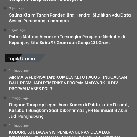
3 jam ago
Saling Klaim Tanah Pandegiling Hendra: Silahkan Adu Data
Sesuai Perundang-undangan
10 jam ago
Polres Malang Amankan Tersangka Pengedar Narkoba di
Kepanjen, Sita Sabu 96 Gram dan Ganja 131 Gram
Topik Utama
1 minggu ago
AIR MATA PERPISAHAN: KOMBES KETUT AGUS TINGGALKAN
BALI, RESMI JADI PEMERIKSA PROPAM MADYA TK.III DIV
PROPAM MABES POLRI
1 minggu ago
Dugaan Tangkap Lepas Anak Kades di Polda Jatim Disorot,
Kasubdit Bungkam Saat Dikonfirmasi, PH Berinisial B Akui
Jadi Penghubung
1 minggu ago
KUDORI, S.H. BAWA VISI PEMBANGUNAN DESA DAN