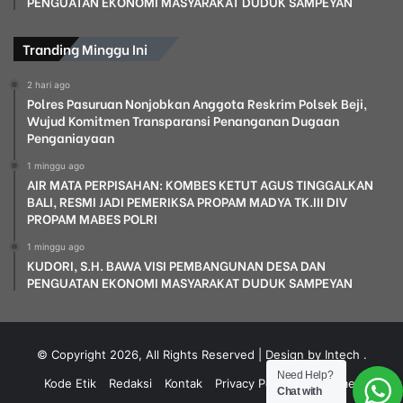
PENGUATAN EKONOMI MASYARAKAT DUDUK SAMPEYAN
Tranding Minggu Ini
2 hari ago
Polres Pasuruan Nonjobkan Anggota Reskrim Polsek Beji,
Wujud Komitmen Transparansi Penanganan Dugaan
Penganiayaan
1 minggu ago
AIR MATA PERPISAHAN: KOMBES KETUT AGUS TINGGALKAN
BALI, RESMI JADI PEMERIKSA PROPAM MADYA TK.III DIV
PROPAM MABES POLRI
1 minggu ago
KUDORI, S.H. BAWA VISI PEMBANGUNAN DESA DAN
PENGUATAN EKONOMI MASYARAKAT DUDUK SAMPEYAN
© Copyright 2026, All Rights Reserved | Design by Intech
.
Need Help?
Kode Etik
Redaksi
Kontak
Privacy Policy
Disclaimer
Chat with