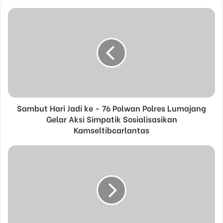
o
u
r
E
m
a
i
l
a
d
d
Sambut Hari Jadi ke - 76 Polwan Polres Lumajang
r
Gelar Aksi Simpatik Sosialisasikan
e
Kamseltibcarlantas
s
s