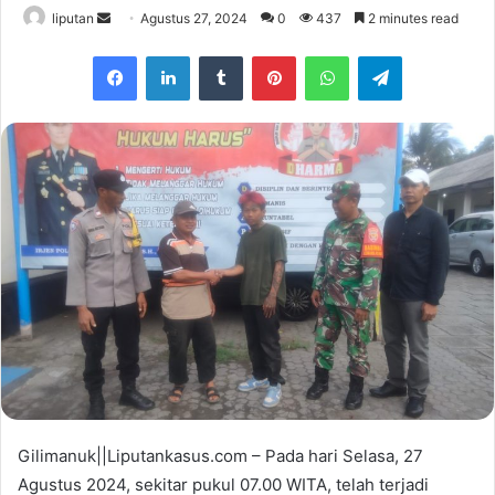
liputan
S
Agustus 27, 2024
0
437
2 minutes read
e
Facebook
LinkedIn
Tumblr
Pinterest
WhatsApp
Telegram
n
d
a
n
e
m
a
i
l
Gilimanuk||Liputankasus.com – Pada hari Selasa, 27
Agustus 2024, sekitar pukul 07.00 WITA, telah terjadi