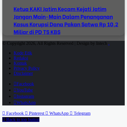
Ketua KAKI Jatim Kecam Kejati Jatim
Jangan Main-Main Dalam Penanganan
Kasus Korupsi Dana Pakan Satwa Rp 10,2
Miliar di PD TS KBS
© Copyright 2026, All Rights Reserved | Design by Intech
.
Kode Etik
Redaksi
Kontak
Privacy Policy
Disclaimer
Facebook
YouTube
Instagram
WhatsApp
Facebook
Pinterest
WhatsApp
Telegram
Back to top button