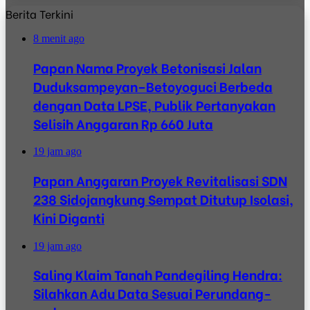
Berita Terkini
8 menit ago
Papan Nama Proyek Betonisasi Jalan
Duduksampeyan–Betoyoguci Berbeda
dengan Data LPSE, Publik Pertanyakan
Selisih Anggaran Rp 660 Juta
19 jam ago
Papan Anggaran Proyek Revitalisasi SDN
238 Sidojangkung Sempat Ditutup Isolasi,
Kini Diganti
19 jam ago
Saling Klaim Tanah Pandegiling Hendra:
Silahkan Adu Data Sesuai Perundang-