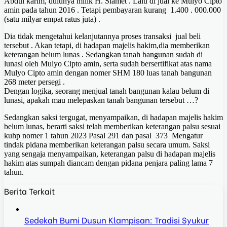
Abdul karim, dulunya milik H. Slamet . Lalu di jual ke Mulyo Cipto
amin pada tahun 2016 . Tetapi pembayaran kurang 1.400 . 000.000
(satu milyar empat ratus juta) .
Dia tidak mengetahui kelanjutannya proses transaksi jual beli
tersebut . Akan tetapi, di hadapan majelis hakim,dia memberikan
keterangan belum lunas . Sedangkan tanah bangunan sudah di
lunasi oleh Mulyo Cipto amin, serta sudah bersertifikat atas nama
Mulyo Cipto amin dengan nomer SHM 180 luas tanah bangunan
268 meter persegi .
Dengan logika, seorang menjual tanah bangunan kalau belum di
lunasi, apakah mau melepaskan tanah bangunan tersebut …?
Sedangkan saksi tergugat, menyampaikan, di hadapan majelis hakim
belum lunas, berarti saksi telah memberikan keterangan palsu sesuai
kuhp nomer 1 tahun 2023 Pasal 291 dan pasal 373 Mengatur
tindak pidana memberikan keterangan palsu secara umum. Saksi
yang sengaja menyampaikan, keterangan palsu di hadapan majelis
hakim atas sumpah diancam dengan pidana penjara paling lama 7
tahun.
Berita Terkait
Sedekah Bumi Dusun Klampisan: Tradisi Syukur