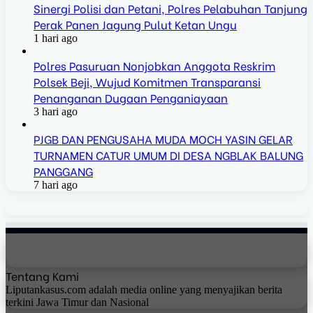
Sinergi Polisi dan Petani, Polres Pelabuhan Tanjung
Perak Panen Jagung Pulut Ketan Ungu
1 hari ago
Polres Pasuruan Nonjobkan Anggota Reskrim
Polsek Beji, Wujud Komitmen Transparansi
Penanganan Dugaan Penganiayaan
3 hari ago
PJGB DAN PENGUSAHA MUDA MOCH YASIN GELAR
TURNAMEN CATUR UMUM DI DESA NGBLAK BALUNG
PANGGANG
7 hari ago
Tentang Kami
Liputankasus.com adalah media online yang menyajikan berita
terkini Jawa Timur dan Nasional