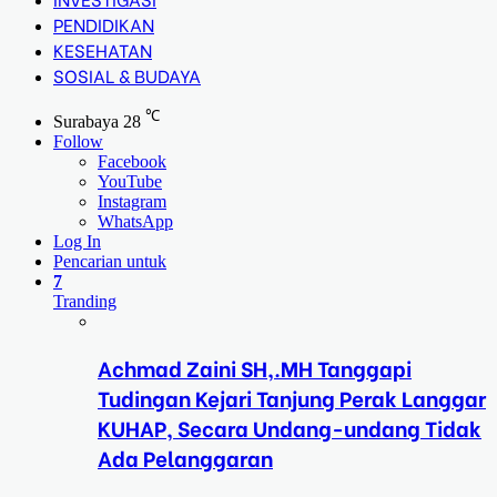
PENDIDIKAN
KESEHATAN
SOSIAL & BUDAYA
℃
Surabaya
28
Follow
Facebook
YouTube
Instagram
WhatsApp
Log In
Pencarian untuk
7
Tranding
Achmad Zaini SH,.MH Tanggapi
Tudingan Kejari Tanjung Perak Langgar
KUHAP, Secara Undang-undang Tidak
Ada Pelanggaran