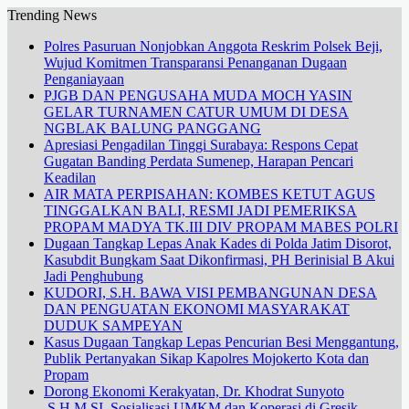
Trending News
Polres Pasuruan Nonjobkan Anggota Reskrim Polsek Beji,
Wujud Komitmen Transparansi Penanganan Dugaan
Penganiayaan
PJGB DAN PENGUSAHA MUDA MOCH YASIN
GELAR TURNAMEN CATUR UMUM DI DESA
NGBLAK BALUNG PANGGANG
Apresiasi Pengadilan Tinggi Surabaya: Respons Cepat
Gugatan Banding Perdata Sumenep, Harapan Pencari
Keadilan
AIR MATA PERPISAHAN: KOMBES KETUT AGUS
TINGGALKAN BALI, RESMI JADI PEMERIKSA
PROPAM MADYA TK.III DIV PROPAM MABES POLRI
Dugaan Tangkap Lepas Anak Kades di Polda Jatim Disorot,
Kasubdit Bungkam Saat Dikonfirmasi, PH Berinisial B Akui
Jadi Penghubung
KUDORI, S.H. BAWA VISI PEMBANGUNAN DESA
DAN PENGUATAN EKONOMI MASYARAKAT
DUDUK SAMPEYAN
Kasus Dugaan Tangkap Lepas Pencurian Besi Menggantung,
Publik Pertanyakan Sikap Kapolres Mojokerto Kota dan
Propam
Dorong Ekonomi Kerakyatan, Dr. Khodrat Sunyoto
.S.H.M.SI. Sosialisasi UMKM dan Koperasi di Gresik