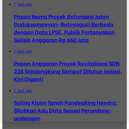
7 jam ago
Papan Nama Proyek Betonisasi Jalan
Duduksampeyan–Betoyoguci Berbeda
dengan Data LPSE, Publik Pertanyakan
Selisih Anggaran Rp 660 Juta
1 hari ago
Papan Anggaran Proyek Revitalisasi SDN
238 Sidojangkung Sempat Ditutup Isolasi,
Kini Diganti
1 hari ago
Saling Klaim Tanah Pandegiling Hendra:
Silahkan Adu Data Sesuai Perundang-
undangan