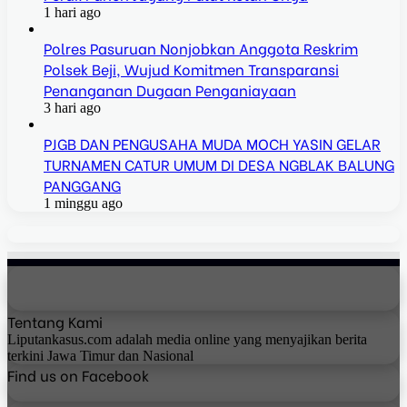
1 hari ago
Polres Pasuruan Nonjobkan Anggota Reskrim
Polsek Beji, Wujud Komitmen Transparansi
Penanganan Dugaan Penganiayaan
3 hari ago
PJGB DAN PENGUSAHA MUDA MOCH YASIN GELAR
TURNAMEN CATUR UMUM DI DESA NGBLAK BALUNG
PANGGANG
1 minggu ago
Tentang Kami
Liputankasus.com adalah media online yang menyajikan berita
terkini Jawa Timur dan Nasional
Find us on Facebook