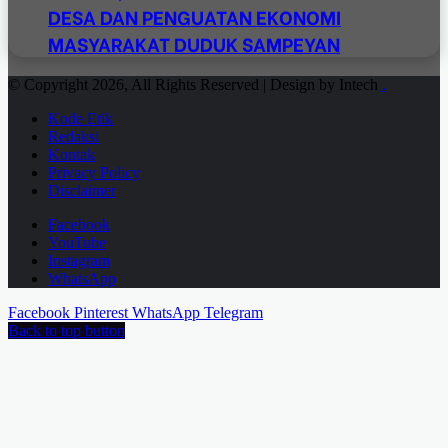
DESA DAN PENGUATAN EKONOMI
MASYARAKAT DUDUK SAMPEYAN
© Copyright 2026, All Rights Reserved | Design by Intech
.
Kode Etik
Redaksi
Kontak
Privacy Policy
Disclaimer
Facebook
YouTube
Instagram
WhatsApp
Facebook
Pinterest
WhatsApp
Telegram
Back to top button