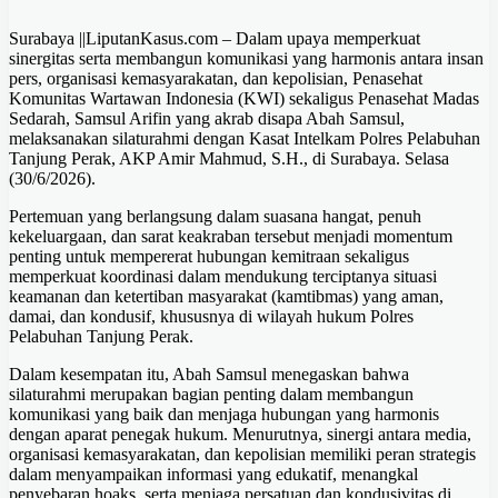
Surabaya ||LiputanKasus.com – Dalam upaya memperkuat
sinergitas serta membangun komunikasi yang harmonis antara insan
pers, organisasi kemasyarakatan, dan kepolisian, Penasehat
Komunitas Wartawan Indonesia (KWI) sekaligus Penasehat Madas
Sedarah, Samsul Arifin yang akrab disapa Abah Samsul,
melaksanakan silaturahmi dengan Kasat Intelkam Polres Pelabuhan
Tanjung Perak, AKP Amir Mahmud, S.H., di Surabaya. Selasa
(30/6/2026).
Pertemuan yang berlangsung dalam suasana hangat, penuh
kekeluargaan, dan sarat keakraban tersebut menjadi momentum
penting untuk mempererat hubungan kemitraan sekaligus
memperkuat koordinasi dalam mendukung terciptanya situasi
keamanan dan ketertiban masyarakat (kamtibmas) yang aman,
damai, dan kondusif, khususnya di wilayah hukum Polres
Pelabuhan Tanjung Perak.
Dalam kesempatan itu, Abah Samsul menegaskan bahwa
silaturahmi merupakan bagian penting dalam membangun
komunikasi yang baik dan menjaga hubungan yang harmonis
dengan aparat penegak hukum. Menurutnya, sinergi antara media,
organisasi kemasyarakatan, dan kepolisian memiliki peran strategis
dalam menyampaikan informasi yang edukatif, menangkal
penyebaran hoaks, serta menjaga persatuan dan kondusivitas di