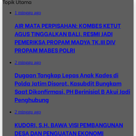
Topik Utama
1 minggu ago
AIR MATA PERPISAHAN: KOMBES KETUT
AGUS TINGGALKAN BALI, RESMI JADI
PEMERIKSA PROPAM MADYA TK.III DIV
PROPAM MABES POLRI
2 minggu ago
Dugaan Tangkap Lepas Anak Kades di
Polda Jatim Disorot, Kasubdit Bungkam
Saat Dikonfirmasi, PH Berinisial B Akui Jadi
Penghubung
2 minggu ago
KUDORI, S.H. BAWA VISI PEMBANGUNAN
DESA DAN PENGUATAN EKONOMI