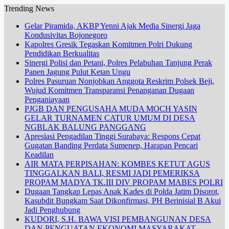
Trending News
Gelar Piramida, AKBP Yenni Ajak Media Sinergi Jaga
Kondusivitas Bojonegoro
Kapolres Gresik Tegaskan Komitmen Polri Dukung
Pendidikan Berkualitas
Sinergi Polisi dan Petani, Polres Pelabuhan Tanjung Perak
Panen Jagung Pulut Ketan Ungu
Polres Pasuruan Nonjobkan Anggota Reskrim Polsek Beji,
Wujud Komitmen Transparansi Penanganan Dugaan
Penganiayaan
PJGB DAN PENGUSAHA MUDA MOCH YASIN
GELAR TURNAMEN CATUR UMUM DI DESA
NGBLAK BALUNG PANGGANG
Apresiasi Pengadilan Tinggi Surabaya: Respons Cepat
Gugatan Banding Perdata Sumenep, Harapan Pencari
Keadilan
AIR MATA PERPISAHAN: KOMBES KETUT AGUS
TINGGALKAN BALI, RESMI JADI PEMERIKSA
PROPAM MADYA TK.III DIV PROPAM MABES POLRI
Dugaan Tangkap Lepas Anak Kades di Polda Jatim Disorot,
Kasubdit Bungkam Saat Dikonfirmasi, PH Berinisial B Akui
Jadi Penghubung
KUDORI, S.H. BAWA VISI PEMBANGUNAN DESA
DAN PENGUATAN EKONOMI MASYARAKAT