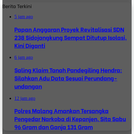
Berita Terkini
5 jam ago
Papan Anggaran Proyek Revitalisasi SDN
238 Sidojangkung Sempat Ditutup Isolasi,
Kini Diganti
6 jam ago
Saling Klaim Tanah Pandegiling Hendra:
Silahkan Adu Data Sesuai Perundang-
undangan
12 jam ago
Polres Malang Amankan Tersangka
Pengedar Narkoba di Kepanjen, Sita Sabu
96 Gram dan Ganja 131 Gram