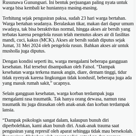
Rusunawa Gunungsari. Ini bentuk perjuangan paling nyata untuk
warga bisa kembali ke huniannya masing-masing.
Terhitung sejak pengusiran paksa, sudah 23 hari warga bertahan.
Warga bertahan seadanya. Beralaskan tikar, makan dari dapur umum
swadaya, tak bisa beraktivitas normal, hingga akses air bersih yang
terbatas karena pengelola rusun telah memutus akses air di fasilitas
mandi, cuci, kakus (MCK). Akses air bersih sudah diputus sejak
Jumat, 31 Mei 2024 oleh pengelola rusun. Bahkan akses air untuk
musholla juga diputus.
Dengan kondisi seperti itu, warga mengalami beberapa gangguan
kesehatan. Hal tersebut disampaikan oleh Faisol. “Dampak
kesehatan warga terkena masuk angin, diare, demam tinggi, tidur
tidak nyenyak karena lingkungan tidak kondusif, beberapa juga ada
yang masuk rumah sakit,” ucapnya.
Selain gangguan kesehatan, warga korban terdampak juga
mengalami rasa traumatik. Tak hanya orang dewasa, namun rasa
traumatik itu juga dirasakan oleh anak-anak dan korban terdampak
lansia.
“Dampak psikologis sangat dalam, kalaupun bunuh diri
diperbolehkan, kami akan bunuh diri. Anak-anak trauma saat
pengusiran yang represif oleh aparat sehingga tidak mau bersekolah.