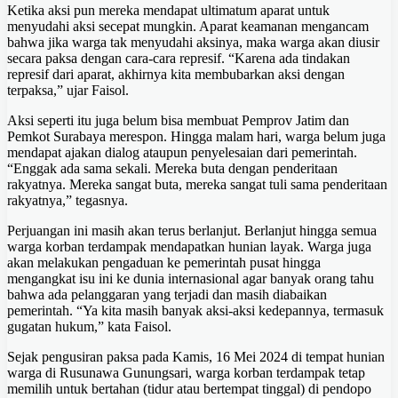
Ketika aksi pun mereka mendapat ultimatum aparat untuk
menyudahi aksi secepat mungkin. Aparat keamanan mengancam
bahwa jika warga tak menyudahi aksinya, maka warga akan diusir
secara paksa dengan cara-cara represif. “Karena ada tindakan
represif dari aparat, akhirnya kita membubarkan aksi dengan
terpaksa,” ujar Faisol.
Aksi seperti itu juga belum bisa membuat Pemprov Jatim dan
Pemkot Surabaya merespon. Hingga malam hari, warga belum juga
mendapat ajakan dialog ataupun penyelesaian dari pemerintah.
“Enggak ada sama sekali. Mereka buta dengan penderitaan
rakyatnya. Mereka sangat buta, mereka sangat tuli sama penderitaan
rakyatnya,” tegasnya.
Perjuangan ini masih akan terus berlanjut. Berlanjut hingga semua
warga korban terdampak mendapatkan hunian layak. Warga juga
akan melakukan pengaduan ke pemerintah pusat hingga
mengangkat isu ini ke dunia internasional agar banyak orang tahu
bahwa ada pelanggaran yang terjadi dan masih diabaikan
pemerintah. “Ya kita masih banyak aksi-aksi kedepannya, termasuk
gugatan hukum,” kata Faisol.
Sejak pengusiran paksa pada Kamis, 16 Mei 2024 di tempat hunian
warga di Rusunawa Gunungsari, warga korban terdampak tetap
memilih untuk bertahan (tidur atau bertempat tinggal) di pendopo