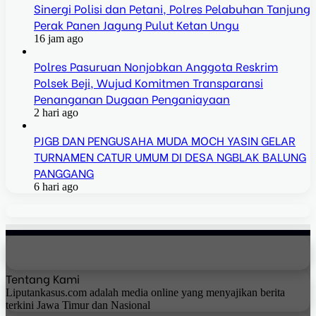
Sinergi Polisi dan Petani, Polres Pelabuhan Tanjung
Perak Panen Jagung Pulut Ketan Ungu
16 jam ago
Polres Pasuruan Nonjobkan Anggota Reskrim
Polsek Beji, Wujud Komitmen Transparansi
Penanganan Dugaan Penganiayaan
2 hari ago
PJGB DAN PENGUSAHA MUDA MOCH YASIN GELAR
TURNAMEN CATUR UMUM DI DESA NGBLAK BALUNG
PANGGANG
6 hari ago
Tentang Kami
Liputankasus.com adalah media online yang menyajikan berita
terkini Jawa Timur dan Nasional