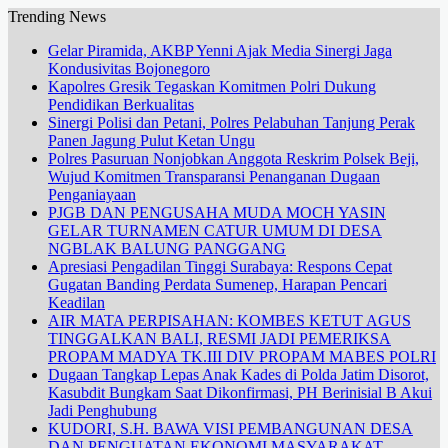
Trending News
Gelar Piramida, AKBP Yenni Ajak Media Sinergi Jaga
Kondusivitas Bojonegoro
Kapolres Gresik Tegaskan Komitmen Polri Dukung
Pendidikan Berkualitas
Sinergi Polisi dan Petani, Polres Pelabuhan Tanjung Perak
Panen Jagung Pulut Ketan Ungu
Polres Pasuruan Nonjobkan Anggota Reskrim Polsek Beji,
Wujud Komitmen Transparansi Penanganan Dugaan
Penganiayaan
PJGB DAN PENGUSAHA MUDA MOCH YASIN
GELAR TURNAMEN CATUR UMUM DI DESA
NGBLAK BALUNG PANGGANG
Apresiasi Pengadilan Tinggi Surabaya: Respons Cepat
Gugatan Banding Perdata Sumenep, Harapan Pencari
Keadilan
AIR MATA PERPISAHAN: KOMBES KETUT AGUS
TINGGALKAN BALI, RESMI JADI PEMERIKSA
PROPAM MADYA TK.III DIV PROPAM MABES POLRI
Dugaan Tangkap Lepas Anak Kades di Polda Jatim Disorot,
Kasubdit Bungkam Saat Dikonfirmasi, PH Berinisial B Akui
Jadi Penghubung
KUDORI, S.H. BAWA VISI PEMBANGUNAN DESA
DAN PENGUATAN EKONOMI MASYARAKAT