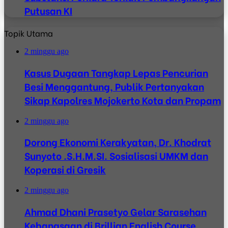
Putusan KI
Topik Utama
2 minggu ago
Kasus Dugaan Tangkap Lepas Pencurian
Besi Menggantung, Publik Pertanyakan
Sikap Kapolres Mojokerto Kota dan Propam
2 minggu ago
Dorong Ekonomi Kerakyatan, Dr. Khodrat
Sunyoto .S.H.M.SI. Sosialisasi UMKM dan
Koperasi di Gresik
2 minggu ago
Ahmad Dhani Prasetyo Gelar Sarasehan
Kebangsaan di Brillian English Course,