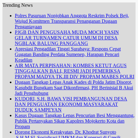
Trending News
Polres Pasuruan Nonjobkan Anggota Reskrim Polsek Beji,
Wujud Komitmen Transparansi Penanganan Dugaan
Penganiayaan
PJGB DAN PENGUSAHA MUDA MOCH YASIN
GELAR TURNAMEN CATUR UMUM DI DESA
NGBLAK BALUNG PANGGANG
Apresiasi Pengadilan Tinggi Surabaya: Respons Cepat
Gugatan Banding Perdata Sumenep, Harapan Pencari
Keadilan
AIR MATA PERPISAHAN: KOMBES KETUT AGUS
TINGGALKAN BALI, RESMI JADI PEMERIKSA
PROPAM MADYA TK.III DIV PROPAM MABES POLRI
Dugaan Tangkap Lepas Anak Kades di Polda Jatim Disorot,
Kasubdit Bungkam Saat Dikonfirmasi, PH Berinisial B Akui
Jadi Penghubung
KUDORI, S.H. BAWA VISI PEMBANGUNAN DESA
DAN PENGUATAN EKONOMI MASYARAKAT
DUDUK SAMPEYAN
Kasus Dugaan Tangkap Lepas Pencurian Besi Menggantung,
Publik Pertanyakan Sikap Kapolres Mojokerto Kota dan
Propam
Dorong Ekonomi Kerakyatan, Dr. Khodrat Sunyoto
.S.H.M.SI. Sosialisasi UMKM dan Koperasi di Gresik