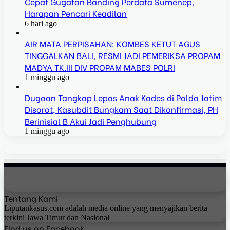
Cepat Gugatan Banding Perdata Sumenep,
Harapan Pencari Keadilan
6 hari ago
AIR MATA PERPISAHAN: KOMBES KETUT AGUS
TINGGALKAN BALI, RESMI JADI PEMERIKSA PROPAM
MADYA TK.III DIV PROPAM MABES POLRI
1 minggu ago
Dugaan Tangkap Lepas Anak Kades di Polda Jatim
Disorot, Kasubdit Bungkam Saat Dikonfirmasi, PH
Berinisial B Akui Jadi Penghubung
1 minggu ago
Tentang Kami
Liputankasus.com adalah media online yang menyajikan berita
terkini Jawa Timur dan Nasional
Find us on Facebook