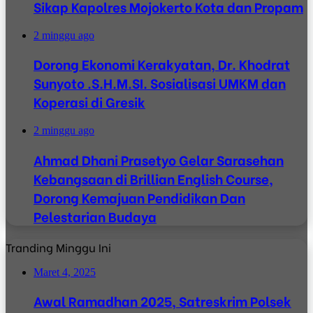
Sikap Kapolres Mojokerto Kota dan Propam
2 minggu ago
Dorong Ekonomi Kerakyatan, Dr. Khodrat
Sunyoto .S.H.M.SI. Sosialisasi UMKM dan
Koperasi di Gresik
2 minggu ago
Ahmad Dhani Prasetyo Gelar Sarasehan
Kebangsaan di Brillian English Course,
Dorong Kemajuan Pendidikan Dan
Pelestarian Budaya
Tranding Minggu Ini
Maret 4, 2025
Awal Ramadhan 2025, Satreskrim Polsek