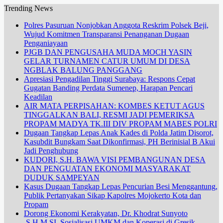
Trending News
Polres Pasuruan Nonjobkan Anggota Reskrim Polsek Beji,
Wujud Komitmen Transparansi Penanganan Dugaan
Penganiayaan
PJGB DAN PENGUSAHA MUDA MOCH YASIN
GELAR TURNAMEN CATUR UMUM DI DESA
NGBLAK BALUNG PANGGANG
Apresiasi Pengadilan Tinggi Surabaya: Respons Cepat
Gugatan Banding Perdata Sumenep, Harapan Pencari
Keadilan
AIR MATA PERPISAHAN: KOMBES KETUT AGUS
TINGGALKAN BALI, RESMI JADI PEMERIKSA
PROPAM MADYA TK.III DIV PROPAM MABES POLRI
Dugaan Tangkap Lepas Anak Kades di Polda Jatim Disorot,
Kasubdit Bungkam Saat Dikonfirmasi, PH Berinisial B Akui
Jadi Penghubung
KUDORI, S.H. BAWA VISI PEMBANGUNAN DESA
DAN PENGUATAN EKONOMI MASYARAKAT
DUDUK SAMPEYAN
Kasus Dugaan Tangkap Lepas Pencurian Besi Menggantung,
Publik Pertanyakan Sikap Kapolres Mojokerto Kota dan
Propam
Dorong Ekonomi Kerakyatan, Dr. Khodrat Sunyoto
.S.H.M.SI. Sosialisasi UMKM dan Koperasi di Gresik