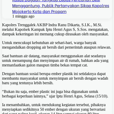
Menggantung, Publik Pertanyakan Sikap Kapolres
Mojokerto Kota dan Propam
1 minggu ago
Kapolres Trenggalek AKBP Indra Ranu Dikarta, S.I.K., M.Si.
melalui Kapolsek Kampak Iptu Henri Agus S, S.Sos. mengatakan,
dampak kekeringan ini memang cukup dirasakan oleh masyarakat.
Untuk mencukupi kebutuhan air sehari-hari, warga banyak
mengandalkan dropping air bersih dari pemerintah ataupun relawan.
Saat bantuan air datang, masyarakat menggunakan alat seadanya
untuk menampung dan menyimpan air di rumah, bahkan ada yang
memanfaatkan galon maupun timba bekas tempat cat.
Dengan bantuan sosial berupa ember plastik ini setidaknya dapat
membantu masyarakat untuk menyimpan air bersih dengan wadah
baru yang tentunya lebih bersih.
“Bukan itu saja, ember plastic ini juga bisa digunakan untuk
berbagai keperluan lainnya,” ujar Iptu Henri Agus, Selasa (15/10).
Ia menambahkan, untuk mendukung kegiatan tersebut, pihaknya
menyiapkan sedikitnya 50 ember dengan ukuran yang bervariasi
dari yang paling kecil, ukuran 14 liter sampai ukuran 80 liter.