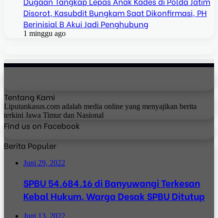
Dugaan Tangkap Lepas Anak Kades di Polda Jatim
Disorot, Kasubdit Bungkam Saat Dikonfirmasi, PH
Berinisial B Akui Jadi Penghubung
1 minggu ago
Tentang Kami
Liputankasus.com adalah media online yang menyajikan berita
terkini Jawa Timur dan Nasional
Find us on Facebook
Berita Populer
Juni 29, 2022
SPBU 54.684.16 di Banyuwangi Terkesan
Kebal Hukum, Warga Desak SPBU Ditutup
Juni 13, 2022