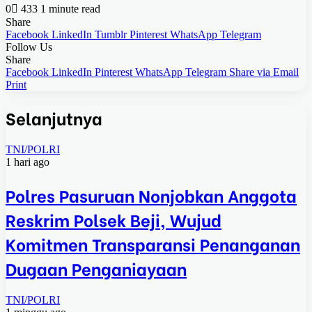
0
433
1 minute read
Share
Facebook
LinkedIn
Tumblr
Pinterest
WhatsApp
Telegram
Follow Us
Share
Facebook
LinkedIn
Pinterest
WhatsApp
Telegram
Share via Email
Print
Selanjutnya
TNI/POLRI
1 hari ago
Polres Pasuruan Nonjobkan Anggota
Reskrim Polsek Beji, Wujud
Komitmen Transparansi Penanganan
Dugaan Penganiayaan
TNI/POLRI