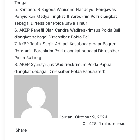
Tengah
5. Kombers R Bagoes Wibisono Handoyo, Pengawas
Penyidikan Madya Tingkat III Bareskrim Polri diangkat
sebagai Dirressiber Polda Jawa Timur
6. AKBP Ranefli Dian Candra Wadireskrimsus Polda Bali
diangkat sebagai Dirressiber Polda Bali
7. AKBP Taufik Sugih Adhadi Kasubbagprogar Bagren
Rorenmin Bareskrim Polri diangkat sebagai Dirressiber
Polda Sulteng
8. AKBP Syansyrujak Wadirreskrimum Polda Papua
diangkat sebagai Dirressiber Polda Papua.(red)
S
e
n
d
a
n
liputan
Oktober 9, 2024
e
0
428
1 minute read
m
Share
a
F
L
T
P
W
T
i