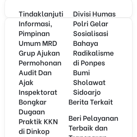
r
Tindaklanjuti
Divisi Humas
y
o
Informasi,
Polri Gelar
u
Pimpinan
Sosialisasi
r
E
Umum MRD
Bahaya
m
Grup Ajukan
Radikalisme
a
i
Permohonan
di Ponpes
l
Audit Dan
Bumi
a
d
Ajak
Sholawat
d
r
Inspektorat
Sidoarjo
e
Bongkar
Berita Terkait
s
s
Dugaan
Beri Pelayanan
Praktik KKN
Terbaik dan
di Dinkop