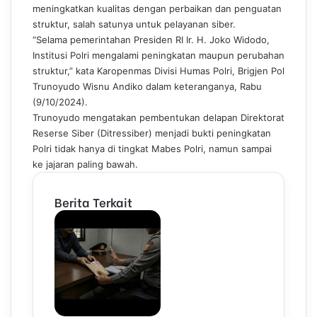
o
d
r
r
A
r
meningkatkan kualitas dengan perbaikan dan penguatan
o
I
e
p
a
struktur, salah satunya untuk pelayanan siber.
k
n
s
p
m
“Selama pemerintahan Presiden RI Ir. H. Joko Widodo,
t
Institusi Polri mengalami peningkatan maupun perubahan
struktur,” kata Karopenmas Divisi Humas Polri, Brigjen Pol
Trunoyudo Wisnu Andiko dalam keteranganya, Rabu
(9/10/2024).
Trunoyudo mengatakan pembentukan delapan Direktorat
Reserse Siber (Ditressiber) menjadi bukti peningkatan
Polri tidak hanya di tingkat Mabes Polri, namun sampai
ke jajaran paling bawah.
Berita Terkait