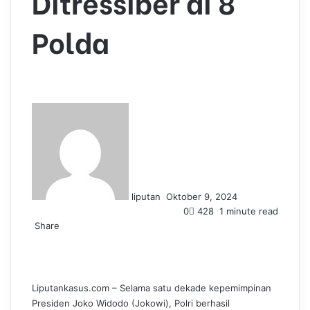
Ditressiber di 8
Polda
S
e
n
d
a
n
liputan
Oktober 9, 2024
e
0
428
1 minute read
m
Share
a
F
L
T
P
W
T
i
a
i
u
i
h
e
l
c
n
m
n
a
l
e
k
b
t
t
e
Liputankasus.com – Selama satu dekade kepemimpinan
b
e
l
e
s
g
Presiden Joko Widodo (Jokowi), Polri berhasil