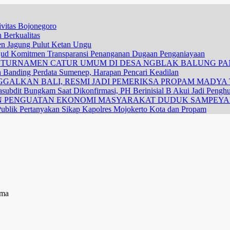
vitas Bojonegoro
 Berkualitas
nen Jagung Pulut Ketan Ungu
ujud Komitmen Transparansi Penanganan Dugaan Penganiayaan
R TURNAMEN CATUR UMUM DI DESA NGBLAK BALUNG P
n Banding Perdata Sumenep, Harapan Pencari Keadilan
GALKAN BALI, RESMI JADI PEMERIKSA PROPAM MADYA T
subdit Bungkam Saat Dikonfirmasi, PH Berinisial B Akui Jadi Pengh
DAN PENGUATAN EKONOMI MASYARAKAT DUDUK SAMPEY
ublik Pertanyakan Sikap Kapolres Mojokerto Kota dan Propam
ama