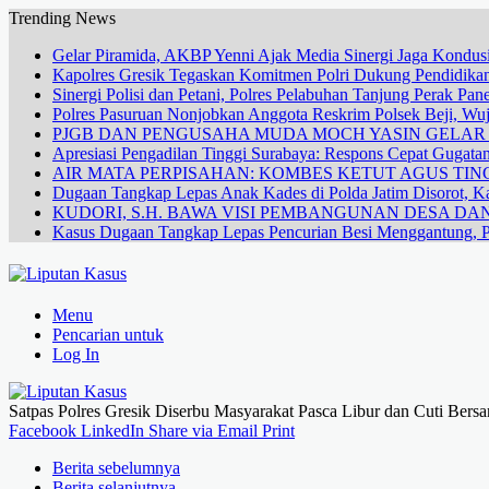
Trending News
Gelar Piramida, AKBP Yenni Ajak Media Sinergi Jaga Kondusi
Kapolres Gresik Tegaskan Komitmen Polri Dukung Pendidikan
Sinergi Polisi dan Petani, Polres Pelabuhan Tanjung Perak Pa
Polres Pasuruan Nonjobkan Anggota Reskrim Polsek Beji, W
PJGB DAN PENGUSAHA MUDA MOCH YASIN GELA
Apresiasi Pengadilan Tinggi Surabaya: Respons Cepat Gugata
AIR MATA PERPISAHAN: KOMBES KETUT AGUS TING
Dugaan Tangkap Lepas Anak Kades di Polda Jatim Disorot, Ka
KUDORI, S.H. BAWA VISI PEMBANGUNAN DESA 
Kasus Dugaan Tangkap Lepas Pencurian Besi Menggantung, P
Menu
Pencarian untuk
Log In
Satpas Polres Gresik Diserbu Masyarakat Pasca Libur dan Cuti Bers
Facebook
LinkedIn
Share via Email
Print
Berita sebelumnya
Berita selanjutnya