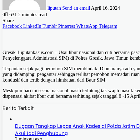
liputan
Send an email
April 16, 2024
0
631
2 minutes read
Share
Facebook
LinkedIn
Tumblr
Pinterest
WhatsApp
Telegram
Gresik||Liputankasus.com – Usai libur nasional dan cuti bersama pasc
Penyelenggara Administrasi SIM) di Polres Gresik, Jawa Timur, kemba
Terpantau sejak pagi pemohon SIM membludak. Diantaranya ada ya
yang didampingi pengantar sehingga terlihat pemohon memadati ruang
kondusif dan tertib dengan himbauan dari Baur SIM.
Meskipun hari ini secara nasional masih terhitung tak wajib masuk k
dispensasi akibat libur cuti bersama terhitung sejak tanggal 8 -15 Ap
Berita Terkait
Dugaan Tangkap Lepas Anak Kades di Polda Jatim Dis
Akui Jadi Penghubung
2 minggu ago