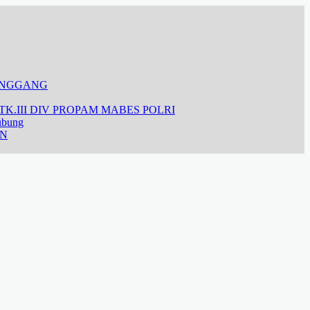
ANGGANG
K.III DIV PROPAM MABES POLRI
ubung
AN