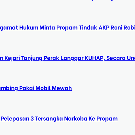
ngamat Hukum Minta Propam Tindak AKP Roni Rob
n Kejari Tanjung Perak Langgar KUHAP, Secara 
Kambing Pakai Mobil Mewah
 Pelepasan 3 Tersangka Narkoba Ke Propam