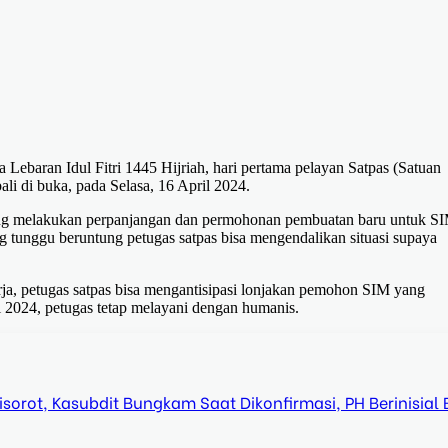
a Lebaran Idul Fitri 1445 Hijriah, hari pertama pelayan Satpas (Satuan
li di buka, pada Selasa, 16 April 2024.
ng melakukan perpanjangan dan permohonan pembuatan baru untuk S
 tunggu beruntung petugas satpas bisa mengendalikan situasi supaya
erja, petugas satpas bisa mengantisipasi lonjakan pemohon SIM yang
ril 2024, petugas tetap melayani dengan humanis.
orot, Kasubdit Bungkam Saat Dikonfirmasi, PH Berinisial 