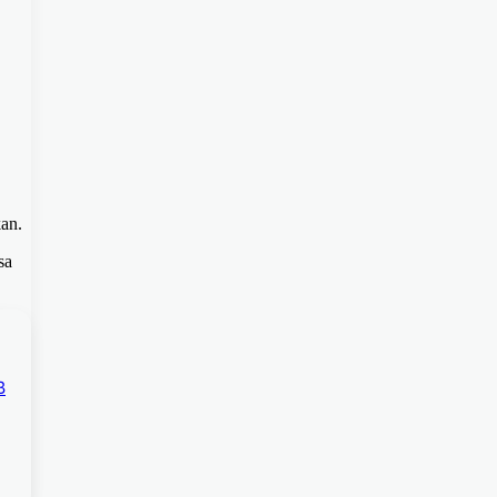
an.
sa
B