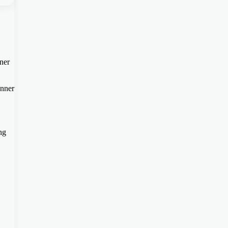
ner
anner
ng