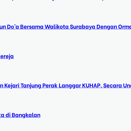
Tahun Do’a Bersama Walikota Surabaya Dengan Orma
ereja
n Kejari Tanjung Perak Langgar KUHAP, Secara 
ta di Bangkalan