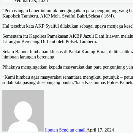
Februari 28, 2025
“Pemasangan baner ini untuk mengingatkan para pengunjung yang berakt
Kapolsek Tamberu, AKP Moh. Syaiful Bahri,Selasa ( 16/4).
Hal tersebut kata AKP Syaiful dilakukan sebagai upaya menjaga kes
Sementara itu Kapolres Pamekasan AKBP Jazuli Dani Iriawan mela
Larangan Berenang Di Laut oleh Polsek Tamberu.
Selain Banner himbauan khusus di Pantai Karang Barat, di titik-titi
himbuan larangan berenang.
Pihaknya mengingatkan kepada masyarakat dan para pengunjung yang s
“Kami himbau agar masyarakat senantiasa mengikuti petunjuk – petun
sudah kita pasang di sepanjang pantai,”kata Kasihumas Polres Pamek
liputan
Send an email
April 17, 2024