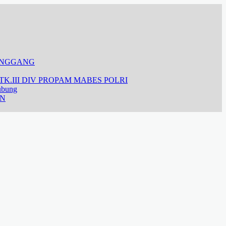
ANGGANG
K.III DIV PROPAM MABES POLRI
ubung
AN