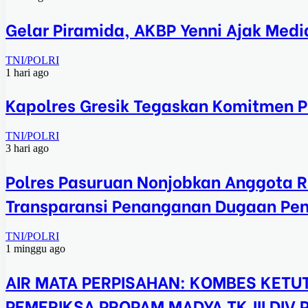
Gelar Piramida, AKBP Yenni Ajak Medi
TNI/POLRI
1 hari ago
Kapolres Gresik Tegaskan Komitmen Po
TNI/POLRI
3 hari ago
Polres Pasuruan Nonjobkan Anggota R
Transparansi Penanganan Dugaan Pe
TNI/POLRI
1 minggu ago
AIR MATA PERPISAHAN: KOMBES KETUT
PEMERIKSA PROPAM MADYA TK.III DIV