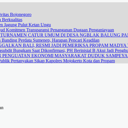
vitas Bojonegoro
 Berkualitas
nen Jagung Pulut Ketan Ungu
ujud Komitmen Transparansi Penanganan Dugaan Penganiayaan
R TURNAMEN CATUR UMUM DI DESA NGBLAK BALUNG P
n Banding Perdata Sumenep, Harapan Pencari Keadilan
GALKAN BALI, RESMI JADI PEMERIKSA PROPAM MADYA T
subdit Bungkam Saat Dikonfirmasi, PH Berinisial B Akui Jadi Pengh
DAN PENGUATAN EKONOMI MASYARAKAT DUDUK SAMPEY
ublik Pertanyakan Sikap Kapolres Mojokerto Kota dan Propam
an