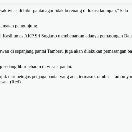
ivitas di bibir pantai agar tidak berenang di lokasi larangan,” kata
elamatan pengunjung.
lui Kasihumas AKP Sri Sugiarto membenarkan adanya pemasangan Ban
k rawan di sepanjang pantai Tamberu juga akan dilakukan pemasangan b
edang libur lebaran di wisata pantai.
juk dari petugas penjaga pantai yang ada, termasuk rambu – rambu ya
asan. (Red)