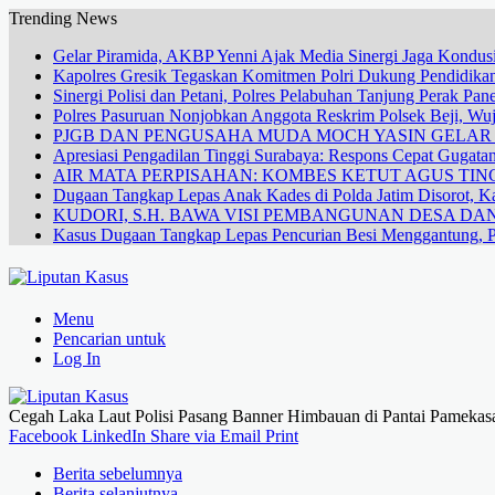
Trending News
Gelar Piramida, AKBP Yenni Ajak Media Sinergi Jaga Kondusi
Kapolres Gresik Tegaskan Komitmen Polri Dukung Pendidikan
Sinergi Polisi dan Petani, Polres Pelabuhan Tanjung Perak Pa
Polres Pasuruan Nonjobkan Anggota Reskrim Polsek Beji, W
PJGB DAN PENGUSAHA MUDA MOCH YASIN GELA
Apresiasi Pengadilan Tinggi Surabaya: Respons Cepat Gugata
AIR MATA PERPISAHAN: KOMBES KETUT AGUS TING
Dugaan Tangkap Lepas Anak Kades di Polda Jatim Disorot, Ka
KUDORI, S.H. BAWA VISI PEMBANGUNAN DESA 
Kasus Dugaan Tangkap Lepas Pencurian Besi Menggantung, P
Menu
Pencarian untuk
Log In
Cegah Laka Laut Polisi Pasang Banner Himbauan di Pantai Pamekas
Facebook
LinkedIn
Share via Email
Print
Berita sebelumnya
Berita selanjutnya