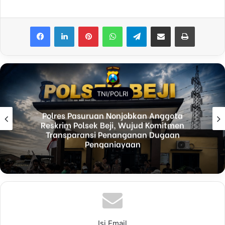
Facebook
LinkedIn
Pinterest
WhatsApp
Telegram
Share via Email
Print
TNI/POLRI
Polres Pasuruan Nonjobkan Anggota
Reskrim Polsek Beji, Wujud Komitmen
Transparansi Penanganan Dugaan
Penganiayaan
Isi Email