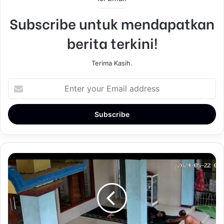
Subscribe untuk mendapatkan
berita terkini!
Terima Kasih.
E
n
t
e
r
y
o
u
r
E
m
a
i
l