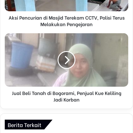
a
d
d
Aksi Pencurian di Masjid Terekam CCTV, Polisi Terus
r
Melakukan Pengejaran
e
s
s
Jual Beli Tanah di Bogorami, Penjual Kue Keliling
Jadi Korban
Berita Terkait