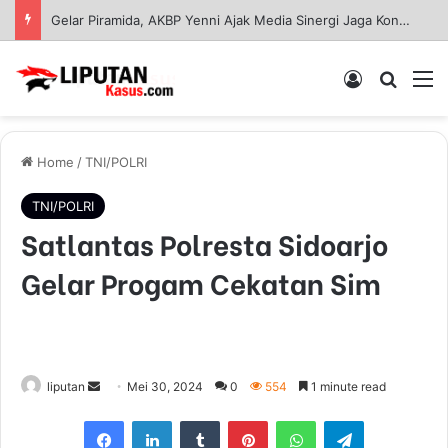
Kapolres Gresik Tegaskan Komitmen Polri Dukung Pendidikan Berkualitas
Log In
Pencar
M
Home
/
TNI/POLRI
TNI/POLRI
Satlantas Polresta Sidoarjo
Gelar Progam Cekatan Sim
liputan
S
Mei 30, 2024
0
554
1 minute read
e
Facebook
LinkedIn
Tumblr
Pinterest
WhatsApp
Telegram
n