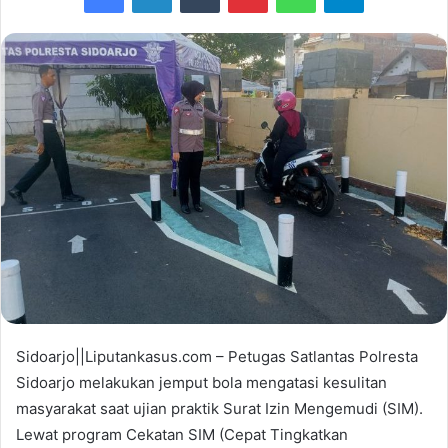
d
a
n
e
m
a
i
l
Sidoarjo||Liputankasus.com – Petugas Satlantas Polresta
Sidoarjo melakukan jemput bola mengatasi kesulitan
masyarakat saat ujian praktik Surat Izin Mengemudi (SIM).
Lewat program Cekatan SIM (Cepat Tingkatkan