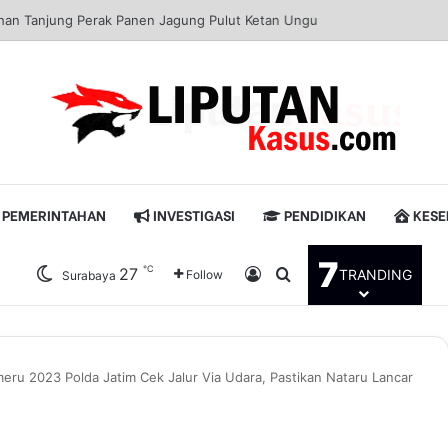
buhan Tanjung Perak Panen Jagung Pulut Ketan Ungu
PEMERINTAHAN
INVESTIGASI
PENDIDIKAN
KESE
7
℃
27
Log In
Pencarian untuk
TRANDING
Follow
Surabaya
meru 2023 Polda Jatim Cek Jalur Via Udara, Pastikan Nataru Lancar