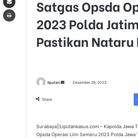
Satgas Opsda Op
Print
2023 Polda Jatim
Pastikan Nataru
liputan
S
Desember 26, 2023
e
n
Share
d
a
n
Surabaya||Liputankasus.com – Kapolda Jawa T
e
Opsda Operasi Lilin Semeru 2023 Polda Jawa T
m