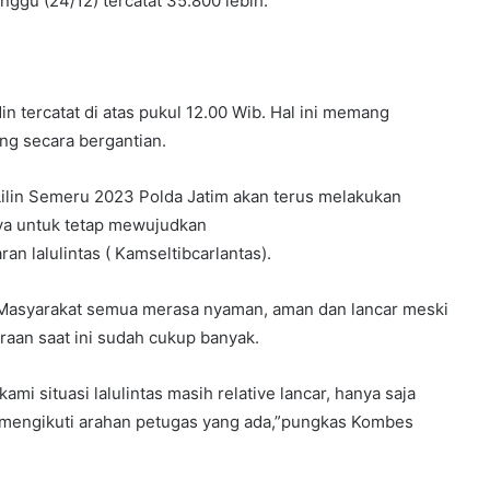
nggu (24/12) tercatat 35.800 lebih.
.
 tercatat di atas pukul 12.00 Wib. Hal ini memang
ng secara bergantian.
ilin Semeru 2023 Polda Jatim akan terus melakukan
ya untuk tetap mewujudkan
n lalulintas ( Kamseltibcarlantas).
n Masyarakat semua merasa nyaman, aman dan lancar meski
raan saat ini sudah cukup banyak.
ami situasi lalulintas masih relative lancar, hanya saja
 mengikuti arahan petugas yang ada,”pungkas Kombes