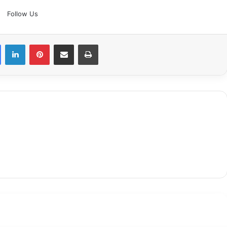
Follow Us
Facebook
LinkedIn
Pinterest
Share via Email
Print
Selanjutnya