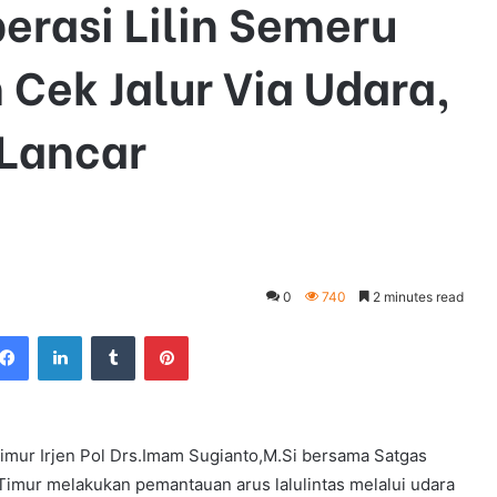
erasi Lilin Semeru
 Cek Jalur Via Udara,
 Lancar
0
740
2 minutes read
Facebook
LinkedIn
Tumblr
Pinterest
imur Irjen Pol Drs.Imam Sugianto,M.Si bersama Satgas
imur melakukan pemantauan arus lalulintas melalui udara