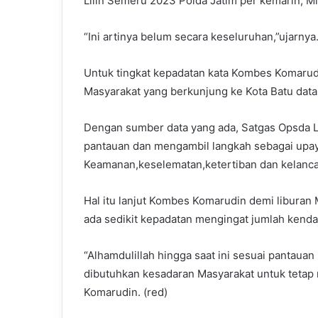
Lilin Semeru 2023 Polda Jatim per kemarin, Mi
“Ini artinya belum secara keseluruhan,”ujarnya
Untuk tingkat kepadatan kata Kombes Komarudin
Masyarakat yang berkunjung ke Kota Batu data
Dengan sumber data yang ada, Satgas Opsda L
pantauan dan mengambil langkah sebagai upa
Keamanan,keselematan,ketertiban dan kelancara
Hal itu lanjut Kombes Komarudin demi libura
ada sedikit kepadatan mengingat jumlah kenda
“Alhamdulillah hingga saat ini sesuai pantauan k
dibutuhkan kesadaran Masyarakat untuk tetap
Komarudin. (red)