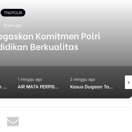
TNI/POLRI
2 hari ago
onjobkan Anggota Reskrim
d Komitmen Transparansi
ugaan Penganiayaan
2 minggu ago
3 minggu ago
Juli 
AIR MATA PERPISAHAN: KOMBES KETUT AGUS TINGGALKAN BALI, RESMI JADI PEMERIKSA PROPAM MADYA TK.III DIV PROPAM MABES POLRI
Kasus Dugaan Tangkap Lepas Pencurian Besi Menggantung, Publik Pertanyakan Sikap Kapolres Mojokerto Kota dan Propam
Bhabinkamtibmas Polsek Sukorejo Dorong Pemanfaatan Lahan Produktif untuk Dukung Ketahanan Pangan Nasional