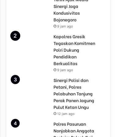
Sinergi Jaga
Kondusivitas
Bojonegoro
9 jam ago
Kapolres Gresik
Tegaskan Komitmen
Polri Dukung
Pendidikan
Berkualitas
9 jam ago
Sinergi Polisi dan
Petani, Polres
Pelabuhan Tanjung
Perak Panen Jagung
Pulut Ketan Ungu
12 jam ago
Polres Pasuruan
Nonjobkan Anggota