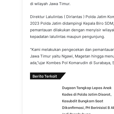
a
di wilayah Jawa Timur.
i
l
Direktur Lalulintas ( Dirlantas ) Polda Jatim
2023 Polda Jatim didampingi Kepala Biro SDM
pemantauan dilakukan dengan menyisir wilayah 
kepadatan lalulintas maupun pengunjung.
“Kami melakukan pengecekan dan pemantauan a
Jawa Timur yaitu Ngawi, Magetan hingga menuj
ada,”ujar Kombes Pol Komarudin di Surabaya, S
Berita Terkait
Dugaan Tangkap Lepas Anak
Kades di Polda Jatim Disorot,
Kasubdit Bungkam Saat
Dikonfirmasi, PH Berinisial B A
Jadi Penghubung