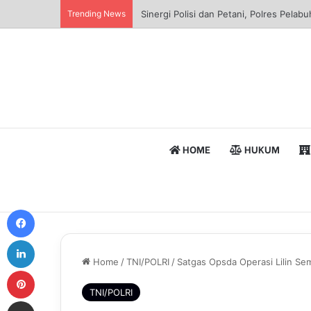
Trending News
Sinergi Polisi dan Petani, Polres Pela
HOME
HUKUM
Facebook
LinkedIn
Home
/
TNI/POLRI
/
Satgas Opsda Operasi Lilin Se
Pinterest
TNI/POLRI
Share via Email