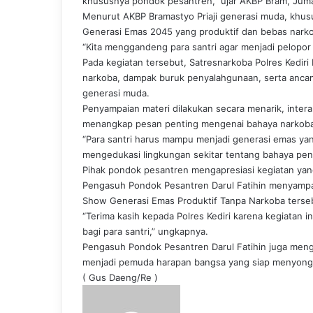
khususnya pondok pesantren,” ujar AKBP Bram, Juma
Menurut AKBP Bramastyo Priaji generasi muda, khusu
Generasi Emas 2045 yang produktif dan bebas nark
“Kita menggandeng para santri agar menjadi pelopor
Pada kegiatan tersebut, Satresnarkoba Polres Kediri 
narkoba, dampak buruk penyalahgunaan, serta anca
generasi muda.
Penyampaian materi dilakukan secara menarik, inter
menangkap pesan penting mengenai bahaya narkoba
“Para santri harus mampu menjadi generasi emas yan
mengedukasi lingkungan sekitar tentang bahaya pen
Pihak pondok pesantren mengapresiasi kegiatan yang d
Pengasuh Pondok Pesantren Darul Fatihin menyampai
Show Generasi Emas Produktif Tanpa Narkoba terse
“Terima kasih kepada Polres Kediri karena kegiatan 
bagi para santri,” ungkapnya.
Pengasuh Pondok Pesantren Darul Fatihin juga menga
menjadi pemuda harapan bangsa yang siap menyong
( Gus Daeng/Re )
S
e