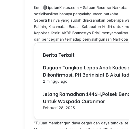
e
k
b
t
t
e
Kediri||LiputanKasus.com – Satuan Reserse Narkoba 
b
e
l
e
s
g
sosialisasikan bahaya penyalahgunaan narkoba.
o
d
r
r
A
r
Seperti halnya yang sudah dilaksanakan beberapa w
o
I
e
p
a
Fatihin, Kecamatan Badas, Kabupaten Kediri untuk m
k
n
s
p
m
Kapolres Kediri AKBP Bramastyo Priaji menyampaikan
t
dan pencegahan terhadap penyalahgunaan Narkoba t
Berita Terkait
Dugaan Tangkap Lepas Anak Kades di
Dikonfirmasi, PH Berinisial B Akui J
2 minggu ago
Jelang Ramadhan 1446H,Polsek Be
Untuk Waspada Curanmor
Februari 28, 2025
“Tujuan membangun daya cegah dan daya tangkal te