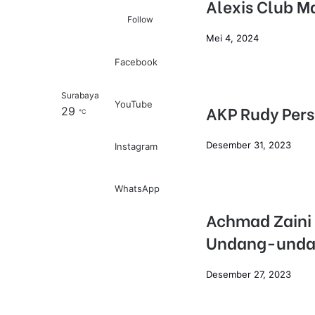
Alexis Club M
Follow
Mei 4, 2024
Facebook
Surabaya
Log In
Pencarian untuk
YouTube
AKP Rudy Per
29
℃
Desember 31, 2023
Instagram
WhatsApp
Achmad Zaini 
Undang-undan
Desember 27, 2023