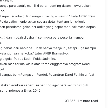
t (28/11).
snya para santri, memiliki peran penting dalam mewujudkan
oba.
 tanpa narkoba di lingkungan masing – masing,” kata AKBP Bram.
Polda Jatim menjelaskan secara detail tentang jenis-jenis
man peredaran gelap narkotika yang dapat merusak masa depan
aktif, dan mudah dipahami sehingga para peserta mampu
.
g bebas dari narkoba. Tidak hanya menjauhi, tetapi juga mampu
yalahgunaan narkoba,” tutur AKBP Bramastyo.
igelar Polres Kediri Polda Jatim itu.
kan rasa terima kasih atas terselenggaranya program Road
but.
ini sangat bermPengasuh Pondok Pesantren Darul Fatihin anfaat
takan edukasi seperti ini penting agar para santri tumbuh
song Indonesia Emas 2045.
0
366
1 minute read