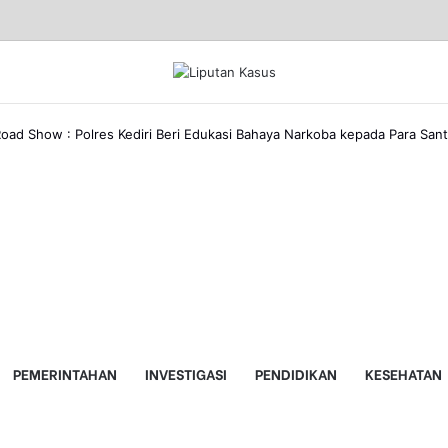
oad Show : Polres Kediri Beri Edukasi Bahaya Narkoba kepada Para Sant
Facebook
LinkedIn
Share
Print
erita
via
ebelumnya
erita
Email
PEMERINTAHAN
INVESTIGASI
PENDIDIKAN
KESEHATAN
elanjutnya