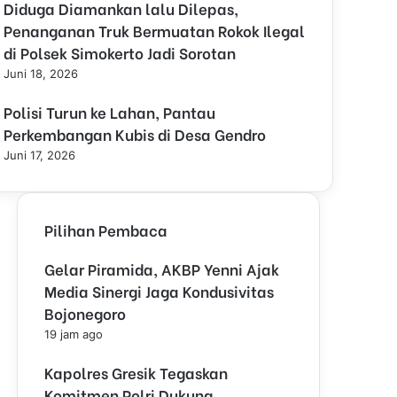
Diduga Diamankan lalu Dilepas,
l
o
Penanganan Truk Bermuatan Rokok Ilegal
s
di Polsek Simokerto Jadi Sorotan
e
Juni 18, 2026
Polisi Turun ke Lahan, Pantau
Perkembangan Kubis di Desa Gendro
Juni 17, 2026
Pilihan Pembaca
Gelar Piramida, AKBP Yenni Ajak
Media Sinergi Jaga Kondusivitas
Bojonegoro
19 jam ago
Kapolres Gresik Tegaskan
Komitmen Polri Dukung