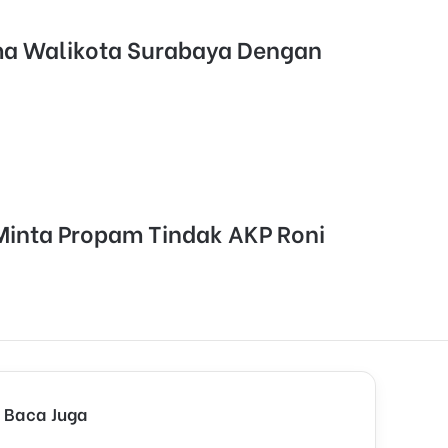
ama Walikota Surabaya Dengan
Minta Propam Tindak AKP Roni
Baca Juga
C