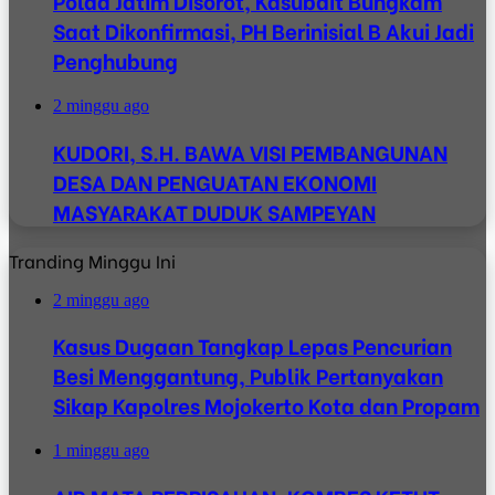
Polda Jatim Disorot, Kasubdit Bungkam
Saat Dikonfirmasi, PH Berinisial B Akui Jadi
Penghubung
2 minggu ago
KUDORI, S.H. BAWA VISI PEMBANGUNAN
DESA DAN PENGUATAN EKONOMI
MASYARAKAT DUDUK SAMPEYAN
Tranding Minggu Ini
2 minggu ago
Kasus Dugaan Tangkap Lepas Pencurian
Besi Menggantung, Publik Pertanyakan
Sikap Kapolres Mojokerto Kota dan Propam
1 minggu ago