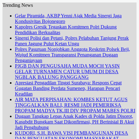
Trending News
Gelar Piramida, AKBP Yenni Ajak Media Sinergi Jaga
Kondusivitas Bojonegoro
Kapolres Gresik Tegaskan Komitmen Polri Dukung
Pendidikan Berkualitas
Sinergi Polisi dan Petani, Polres Pelabuhan Tanjung Perak
Panen Jagung Pulut Ketan Ungu
Polres Pasuruan Nonjobkan Anggota Reskrim Polsek Beji,
Wujud Komitmen Transparansi Penanganan Dugaan
Penganiayaan
PJGB DAN PENGUSAHA MUDA MOCH YASIN
GELAR TURNAMEN CATUR UMUM DI DESA
NGBLAK BALUNG PANGGANG
Apresiasi Pengadilan Tinggi Surabaya: Respons Cepat
Gugatan Banding Perdata Sumenep, Harapan Pencari
Keadilan
AIR MATA PERPISAHAN: KOMBES KETUT AGUS
TINGGALKAN BALI, RESMI JADI PEMERIKSA
PROPAM MADYA TK.III DIV PROPAM MABES POLRI
Dugaan Tangkap Lepas Anak Kades di Polda Jatim Disorot,
Kasubdit Bungkam Saat Dikonfirmasi, PH Berinisial B Akui
Jadi Penghubung
KUDORI, S.H. BAWA VISI PEMBANGUNAN DESA
DAN PENGUATAN EKONOMI MASYARAKAT