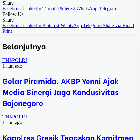
Share
Facebook
LinkedIn
Tumblr
Pinterest
WhatsApp
Telegram
Follow Us
Share
Facebook
LinkedIn
Pinterest
WhatsApp
Telegram
Share via Email
Print
Selanjutnya
TNI/POLRI
1 hari ago
Gelar Piramida, AKBP Yenni Ajak
Media Sinergi Jaga Kondusivitas
Bojonegoro
TNI/POLRI
1 hari ago
Kapolres Gresik Tegaskan Komitmen