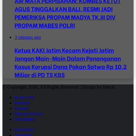
AIR MATA PERPISAHAN: KOMBES KETUT
AGUS TINGGALKAN BALI, RESMI JADI
PEMERIKSA PROPAM MADYA TK.III DIV
PROPAM MABES POLRI
3 minggu ago
Ketua KAKI Jatim Kecam Kejati Jatim
Jangan Main-Main Dalam Penanganan
Kasus Korupsi Dana Pakan Satwa Rp 10,2
Miliar di PD TS KBS
© Copyright 2026, All Rights Reserved | Design by Intech
.
Kode Etik
Redaksi
Kontak
Privacy Policy
Disclaimer
Facebook
YouTube