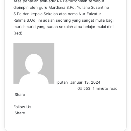
Atas penarian adik-adik RA Baiturrohman tersebut,
dipimpin oleh guru Mardiana S.Pd, Yuliana Susantina
S.Pd dan kepala Sekolah atas nama Nur Faizatur
Rahma,S.Ud, ini adalah seorang yang sangat mulia bagi
murid-murid yang sudah sekolah atau belajar mulai dini.
(red)
S
e
n
d
a
n
liputan
Januari 13, 2024
e
0
553
1 minute read
m
Share
a
F
L
T
P
W
T
i
Follow Us
a
i
u
i
h
e
l
c
Share
n
m
n
a
l
e
F
k
L
b
P
t
W
t
e
T
S
P
b
a
e
i
l
i
e
h
s
g
e
h
r