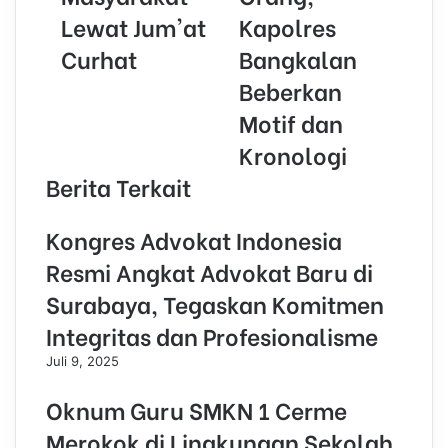
i
Lewat Jum'at
Kapolres
l
Curhat
Bangkalan
a
d
Beberkan
d
r
Motif dan
e
Kronologi
s
s
Berita Terkait
Kongres Advokat Indonesia
Resmi Angkat Advokat Baru di
Surabaya, Tegaskan Komitmen
Integritas dan Profesionalisme
Juli 9, 2025
Oknum Guru SMKN 1 Cerme
Merokok di Lingkungan Sekolah