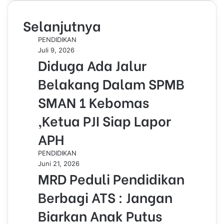
o
c
d
n
r
n
r
a
A
r
l
a
i
o
e
I
k
t
e
t
p
a
e
r
n
Selanjutnya
k
b
n
e
e
s
s
p
m
g
e
t
o
d
r
t
A
r
v
PENDIDIKAN
o
I
e
p
a
i
Juli 9, 2026
k
n
s
p
m
a
Diduga Ada Jalur
t
E
m
Belakang Dalam SPMB
a
i
SMAN 1 Kebomas
l
,Ketua PJI Siap Lapor
APH
PENDIDIKAN
Juni 21, 2026
MRD Peduli Pendidikan
Berbagi ATS : Jangan
Biarkan Anak Putus