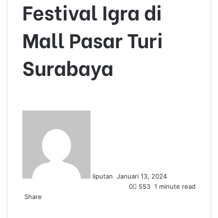
Festival Igra di
Mall Pasar Turi
Surabaya
S
e
n
d
a
n
liputan
Januari 13, 2024
e
0
553
1 minute read
m
Share
a
F
L
T
P
W
T
i
a
i
u
i
h
e
l