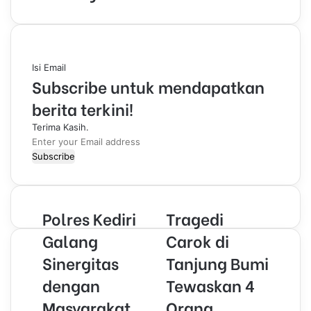
Isi Email
Subscribe untuk mendapatkan
berita terkini!
Terima Kasih.
E
n
t
e
r
Polres Kediri
Tragedi
y
o
Galang
Carok di
u
Sinergitas
Tanjung Bumi
r
E
dengan
Tewaskan 4
m
Masyarakat
Orang,
a