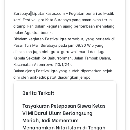
c
n
m
n
a
l
e
k
b
t
t
e
Surabaya||Liputankasus.com – Kegiatan penari adik-adik
b
e
l
e
s
g
kecil Festival Igra Kota Surabaya yang aman akan terus
o
d
r
r
A
r
ditampilkan dalam kegiatan ajang perlombaan menjelang
o
I
e
p
a
bulan Agustus besok.
k
n
s
p
m
Didalam kegiatan Festival Igra tersebut, yang berletak di
t
Pasar Turi Mall Surabaya pada jam 09.30 Wib yang
disaksikan juga oleh guru-guru wali murid dan juga
Kepala Sekolah RA Baiturrohman, Jalan Tambak Dalam,
Kecamatan Asemrowo (13/1/24).
Dalam ajang Festival Igra yang sudah dipamerkan sejak
dini oleh adik-adik patut diacungkan jempol.
Berita Terkait
Tasyakuran Pelepasan Siswa Kelas
VI MI Darul Ulum Berlangsung
Meriah, Jadi Momentum
Menanamkan Nilai Islam di Tengah