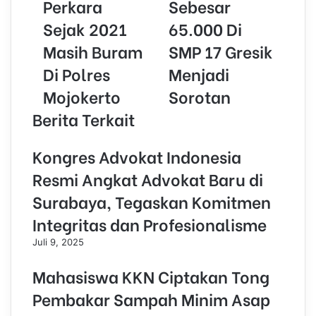
Perkara
Sebesar
a
i
Sejak 2021
65.000 Di
l
Masih Buram
SMP 17 Gresik
a
d
Di Polres
Menjadi
d
r
Mojokerto
Sorotan
e
Berita Terkait
s
s
Kongres Advokat Indonesia
Resmi Angkat Advokat Baru di
Surabaya, Tegaskan Komitmen
Integritas dan Profesionalisme
Juli 9, 2025
Mahasiswa KKN Ciptakan Tong
Pembakar Sampah Minim Asap