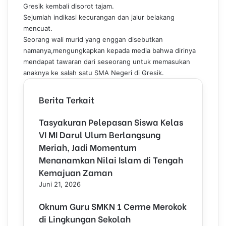
o
d
r
r
A
r
Gresik kembali disorot tajam.
o
I
e
p
a
Sejumlah indikasi kecurangan dan jalur belakang
k
n
s
p
m
mencuat.
t
Seorang wali murid yang enggan disebutkan
namanya,mengungkapkan kepada media bahwa dirinya
mendapat tawaran dari seseorang untuk memasukan
anaknya ke salah satu SMA Negeri di Gresik.
Berita Terkait
Tasyakuran Pelepasan Siswa Kelas
VI MI Darul Ulum Berlangsung
Meriah, Jadi Momentum
Menanamkan Nilai Islam di Tengah
Kemajuan Zaman
Juni 21, 2026
Oknum Guru SMKN 1 Cerme Merokok
di Lingkungan Sekolah