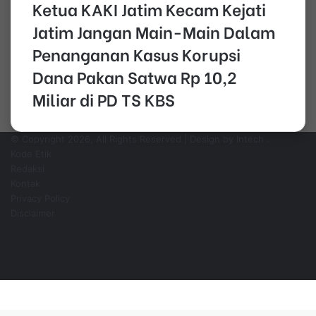
Ketua KAKI Jatim Kecam Kejati
Jatim Jangan Main-Main Dalam
Penanganan Kasus Korupsi
Dana Pakan Satwa Rp 10,2
Miliar di PD TS KBS
© Copyright 2026, All Rights Reserved | Design by Intech
.
Kode Etik
Redaksi
Kontak
Privacy Policy
Disclaimer
Facebook
YouTube
Instagram
WhatsApp
Facebook
Pinterest
WhatsApp
Telegram
Back