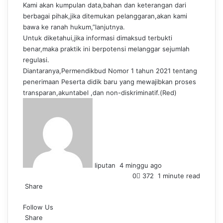
Kami akan kumpulan data,bahan dan keterangan dari
berbagai pihak,jika ditemukan pelanggaran,akan kami
bawa ke ranah hukum,”lanjutnya.
Untuk diketahui,jika informasi dimaksud terbukti
benar,maka praktik ini berpotensi melanggar sejumlah
regulasi.
Diantaranya,Permendikbud Nomor 1 tahun 2021 tentang
penerimaan Peserta didik baru yang mewajibkan proses
transparan,akuntabel ,dan non-diskriminatif.(Red)
S
e
n
d
a
n
liputan
4 minggu ago
e
0
372
1 minute read
m
Share
a
F
L
T
P
W
T
i
Follow Us
a
i
u
i
h
e
l
c
Share
n
m
n
a
l