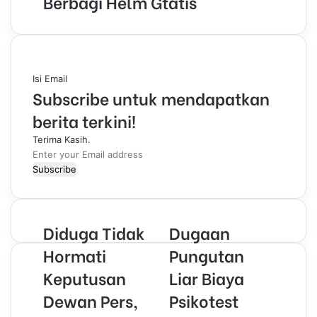
Berbagi Helm Gtatis
Isi Email
Subscribe untuk mendapatkan
berita terkini!
Terima Kasih.
E
n
t
e
r
Diduga Tidak
Dugaan
y
o
Hormati
Pungutan
u
Keputusan
Liar Biaya
r
E
Dewan Pers,
Psikotest
m