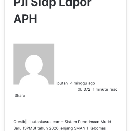
PJI Siap Lapor
APH
S
e
n
d
a
n
liputan
4 minggu ago
e
0
372
1 minute read
m
Share
a
F
L
T
P
W
T
i
a
i
u
i
h
e
l
c
n
m
n
a
l
e
k
b
t
t
e
Gresik||Liputankasus.com – Sistem Penerimaan Murid
b
e
l
e
s
g
Baru (SPMB) tahun 2026 jenjang SMAN 1 Kebomas