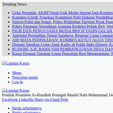
Trending News
Gelar Piramida, AKBP Yenni Ajak Media Sinergi Jaga Kondusi
Kapolres Gresik Tegaskan Komitmen Polri Dukung Pendidikan
Sinergi Polisi dan Petani, Polres Pelabuhan Tanjung Perak Pa
Polres Pasuruan Nonjobkan Anggota Reskrim Polsek Beji, W
PJGB DAN PENGUSAHA MUDA MOCH YASIN GELA
Apresiasi Pengadilan Tinggi Surabaya: Respons Cepat Gugata
AIR MATA PERPISAHAN: KOMBES KETUT AGUS TING
Dugaan Tangkap Lepas Anak Kades di Polda Jatim Disorot, Ka
KUDORI, S.H. BAWA VISI PEMBANGUNAN DESA 
Kasus Dugaan Tangkap Lepas Pencurian Besi Menggantung, P
Menu
Pencarian untuk
Log In
Pondok Pesantren Ar-Roudloh Peringati Maulid Nabi Muhammad 1
Facebook
LinkedIn
Share via Email
Print
Berita sebelumnya
Berita selanjutnya