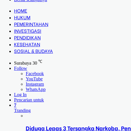
HOME
HUKUM
PEMERINTAHAN
INVESTIGASI
PENDIDIKAN
KESEHATAN
SOSIAL & BUDAYA
℃
Surabaya
30
Follow
Facebook
YouTube
Instagram
WhatsApp
Log In
Pencarian untuk
7
Tranding
Diduga Lepas 3 Tersangka Narkoba, Pe