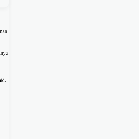
anan
anya
id.