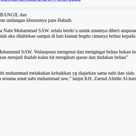
di BANGIL dan
mu undangan khususnya para Habaib.
ika Nabi Muhammad SAW. selalu berdo’a untuk umatnya diberi ampun
 aku dilahirkan sampai di hari kiamat begitu cintanya beliau kepada
i Muhammad SAW. Walaupoun mengenai dan mengingat beliau bukan h
akan menjadi ibadah kalau kit mengikuti ajaran dan tindakan beliau”
nabi muhammad melakukan kebaikkan yg diajarkan sama nabi dan slalu
a sesama umat nabi muhammad saw,” lanjut KH. Zaenal Abidin Al-ham