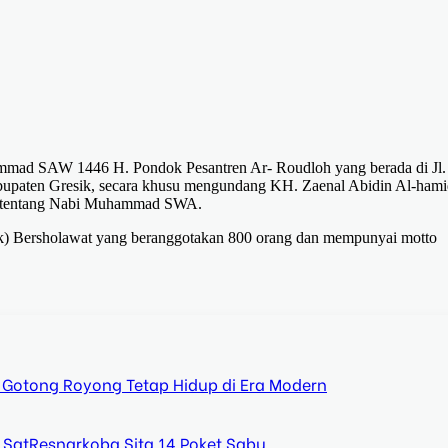
mad SAW 1446 H. Pondok Pesantren Ar- Roudloh yang berada di Jl.
bupaten Gresik, secara khusu mengundang KH. Zaenal Abidin Al-ham
ma tentang Nabi Muhammad SWA.
suk) Bersholawat yang beranggotakan 800 orang dan mempunyai motto
 Gotong Royong Tetap Hidup di Era Modern
 SatResnarkoba Sita 14 Poket Sabu