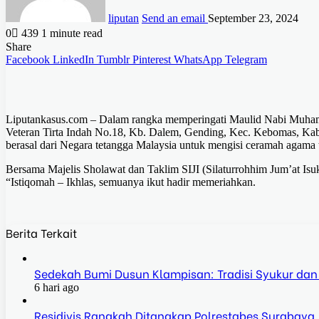
liputan
Send an email
September 23, 2024
0
439
1 minute read
Share
Facebook
LinkedIn
Tumblr
Pinterest
WhatsApp
Telegram
Liputankasus.com – Dalam rangka memperingati Maulid Nabi Muham
Veteran Tirta Indah No.18, Kb. Dalem, Gending, Kec. Kebomas, Ka
berasal dari Negara tetangga Malaysia untuk mengisi ceramah aga
Bersama Majelis Sholawat dan Taklim SIJI (Silaturrohhim Jum’at I
“Istiqomah – Ikhlas, semuanya ikut hadir memeriahkan.
Berita Terkait
Sedekah Bumi Dusun Klampisan: Tradisi Syukur dan
6 hari ago
Residivis Rangkah Ditangkap Polrestabes Surabaya,