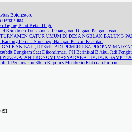
vitas Bojonegoro
 Berkualitas
nen Jagung Pulut Ketan Ungu
ujud Komitmen Transparansi Penanganan Dugaan Penganiayaan
R TURNAMEN CATUR UMUM DI DESA NGBLAK BALUNG P
n Banding Perdata Sumenep, Harapan Pencari Keadilan
GALKAN BALI, RESMI JADI PEMERIKSA PROPAM MADYA T
subdit Bungkam Saat Dikonfirmasi, PH Berinisial B Akui Jadi Pengh
DAN PENGUATAN EKONOMI MASYARAKAT DUDUK SAMPEY
ublik Pertanyakan Sikap Kapolres Mojokerto Kota dan Propam
446H