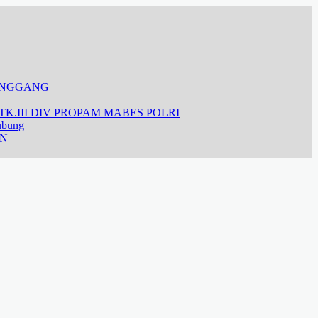
ANGGANG
K.III DIV PROPAM MABES POLRI
ubung
AN