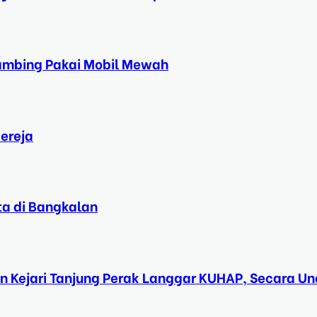
Kambing Pakai Mobil Mewah
ereja
ta di Bangkalan
n Kejari Tanjung Perak Langgar KUHAP, Secara 