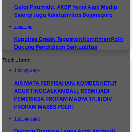
Gelar Piramida, AKBP Yenni Ajak Media
Sinergi Jaga Kondusivitas Bojonegoro
2 jam ago
Kapolres Gresik Tegaskan Komitmen Polri
Dukung Pendidikan Berkualitas
Topik Utama
1 minggu ago
AIR MATA PERPISAHAN: KOMBES KETUT
AGUS TINGGALKAN BALI, RESMI JADI
PEMERIKSA PROPAM MADYA TK.III DIV
PROPAM MABES POLRI
1 minggu ago
Dugaan Tangkap Lepas Anak Kades di