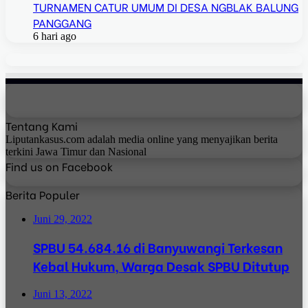
TURNAMEN CATUR UMUM DI DESA NGBLAK BALUNG
PANGGANG
6 hari ago
Tentang Kami
Liputankasus.com adalah media online yang menyajikan berita
terkini Jawa Timur dan Nasional
Find us on Facebook
Berita Populer
Juni 29, 2022
SPBU 54.684.16 di Banyuwangi Terkesan
Kebal Hukum, Warga Desak SPBU Ditutup
Juni 13, 2022