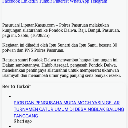
Facebook
LinkedIn
Tumblr
Pinterest
WhatsApp
Telegram
Pasuruan||LiputanKasus.com – Polres Pasuruan melakukan
kunjungan silaturahmi ke Pondok Dalwa, Raji, Bangil, Pasuruan,
pagi ini, Sabtu, (16/08/25).
Kegiatan ini dihadiri oleh Iptu Sunarti dan Iptu Santi, beserta 30
polwan dan PNS Polres Pasuruan.
Ratusan santri Pondok Dalwa menyambut hangat kunjungan ini.
Dalam sambutannya, Habib Assegaf, pengasuh Pondok Dalwa,
menekankan pentingnya silaturahmi untuk mempererat ukhuwah
islamiyah dan menambah umur yang panjang serta banyak rezeki.
Berita Terkait
PJGB DAN PENGUSAHA MUDA MOCH YASIN GELAR
TURNAMEN CATUR UMUM DI DESA NGBLAK BALUNG
PANGGANG
6 hari ago