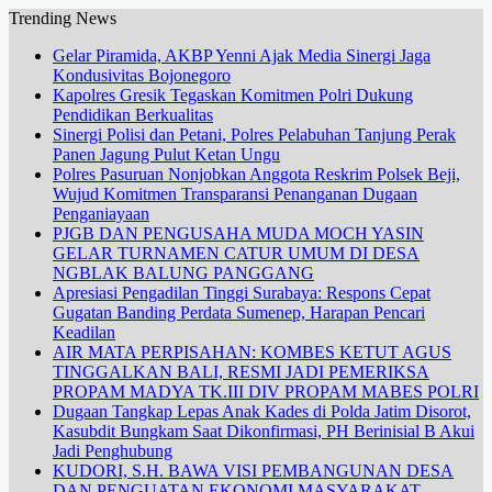
Trending News
Gelar Piramida, AKBP Yenni Ajak Media Sinergi Jaga
Kondusivitas Bojonegoro
Kapolres Gresik Tegaskan Komitmen Polri Dukung
Pendidikan Berkualitas
Sinergi Polisi dan Petani, Polres Pelabuhan Tanjung Perak
Panen Jagung Pulut Ketan Ungu
Polres Pasuruan Nonjobkan Anggota Reskrim Polsek Beji,
Wujud Komitmen Transparansi Penanganan Dugaan
Penganiayaan
PJGB DAN PENGUSAHA MUDA MOCH YASIN
GELAR TURNAMEN CATUR UMUM DI DESA
NGBLAK BALUNG PANGGANG
Apresiasi Pengadilan Tinggi Surabaya: Respons Cepat
Gugatan Banding Perdata Sumenep, Harapan Pencari
Keadilan
AIR MATA PERPISAHAN: KOMBES KETUT AGUS
TINGGALKAN BALI, RESMI JADI PEMERIKSA
PROPAM MADYA TK.III DIV PROPAM MABES POLRI
Dugaan Tangkap Lepas Anak Kades di Polda Jatim Disorot,
Kasubdit Bungkam Saat Dikonfirmasi, PH Berinisial B Akui
Jadi Penghubung
KUDORI, S.H. BAWA VISI PEMBANGUNAN DESA
DAN PENGUATAN EKONOMI MASYARAKAT